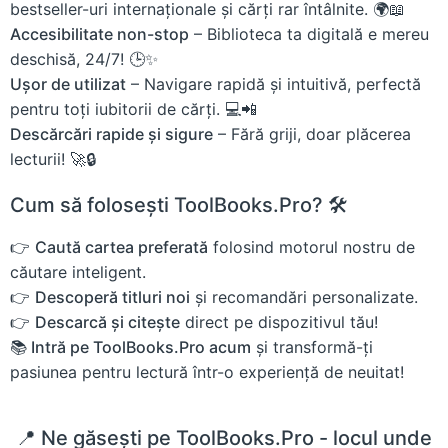
bestseller-uri internaționale și cărți rar întâlnite. 🌍📖
Accesibilitate non-stop
– Biblioteca ta digitală e mereu
deschisă, 24/7! 🕒✨
Ușor de utilizat
– Navigare rapidă și intuitivă, perfectă
pentru toți iubitorii de cărți. 💻📲
Descărcări rapide și sigure
– Fără griji, doar plăcerea
lecturii! 🚀🔒
Cum să folosești ToolBooks.Pro? 🛠️
👉
Caută cartea preferată
folosind motorul nostru de
căutare inteligent.
👉
Descoperă titluri noi
și recomandări personalizate.
👉
Descarcă și citește
direct pe dispozitivul tău!
📚 Intră pe ToolBooks.Pro acum
și transformă-ți
pasiunea pentru lectură într-o experiență de neuitat!
📍 Ne găsești pe ToolBooks.Pro - locul unde