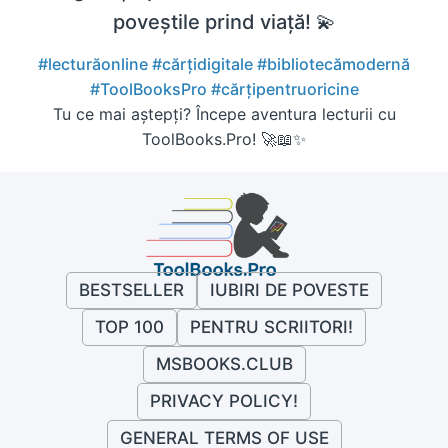
poveștile prind viață! 💫
#lecturăonline
#cărțidigitale
#bibliotecămodernă
#ToolBooksPro
#cărțipentruoricine
Tu ce mai aștepți? Începe aventura lecturii cu
ToolBooks.Pro! 🚀📖✨
BESTSELLER
IUBIRI DE POVESTE
TOP 100
PENTRU SCRIITORI!
MSBOOKS.CLUB
PRIVACY POLICY!
GENERAL TERMS OF USE