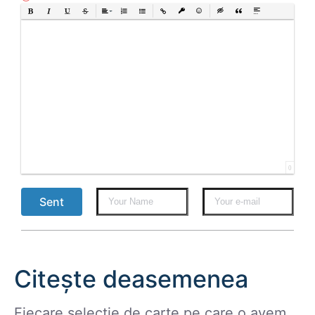
Bold
Italic
Underline
Strikethrough
Align
Ordered List
Unordered List
Insert Link
Insert protected link
Emoticons
Insert hidden text
Insert Quote
Insert spoiler
0
Sent
Citește deasemenea
Fiecare selectie de carte pe care o avem