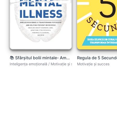
📚 Sfârșitul bolii mintale- Amen Daniel G.
Inteligența emoțională / Motivație și succes
Motivație și succes