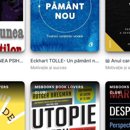
eBook-INŢELEPCIUNEA PSIHOPAŢILOR – KEVIN DUTTON .PDF
Eckhart TOLLE- Un pământ nou. Trezirea conştiinţei umane .PDF
Motivație și succes
Motivație și 
VERS
MSBOOKS BOOK LOVERS
MSBOOKS
CLUB!
CLUB!