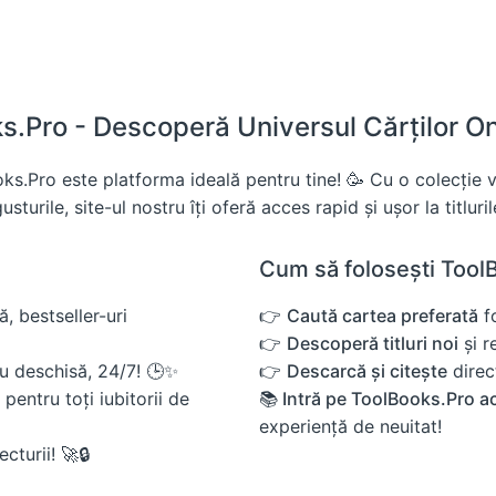
.Pro - Descoperă Universul Cărților Onl
s.Pro este platforma ideală pentru tine! 🥳 Cu o colecție va
sturile, site-ul nostru îți oferă acces rapid și ușor la titluri
Cum să folosești ToolB
, bestseller-uri
👉
Caută cartea preferată
fo
👉
Descoperă titluri noi
și r
eu deschisă, 24/7! 🕒✨
👉
Descarcă și citește
direct
pentru toți iubitorii de
📚 Intră pe ToolBooks.Pro 
experiență de neuitat!
cturii! 🚀🔒