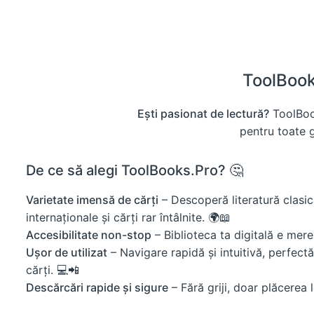
ToolBooks
Ești pasionat de lectură?
ToolBook
pentru toate gu
De ce să alegi ToolBooks.Pro? 🤔
Varietate imensă de cărți
– Descoperă literatură clasică
internaționale și cărți rar întâlnite. 🌍📖
Accesibilitate non-stop
– Biblioteca ta digitală e mer
Ușor de utilizat
– Navigare rapidă și intuitivă, perfectă 
cărți. 💻📲
Descărcări rapide și sigure
– Fără griji, doar plăcerea le