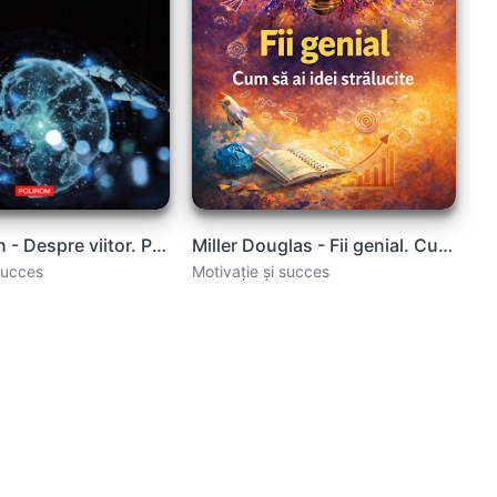
Rees Martin - Despre viitor. Perspectivele umanității.pdf
Miller Douglas - Fii genial. Cum să ai idei strălucite
succes
Motivație și succes