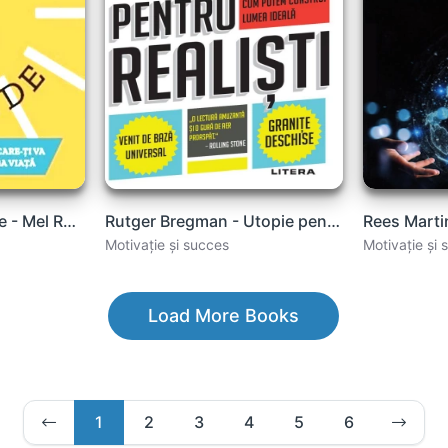
Regula de 5 Secunde - Mel Robbins .PDF
Rutger Bregman - Utopie pentru realisti .PDF
Motivație și succes
Motivație și 
Load More Books
1
2
3
4
5
6