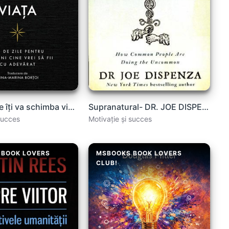
📖 Anul care îți va schimba viața – Brianna Wiest
Supranatural- DR. JOE DISPENZA .PDF
succes
Motivație și succes
 BOOK LOVERS
MSBOOKS BOOK LOVERS
CLUB!