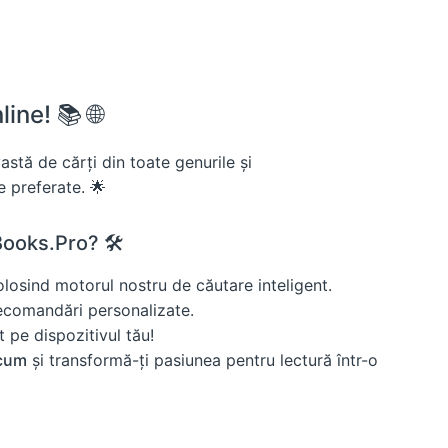
ine! 📚 🌐
stă de cărți din toate genurile și
le preferate. 🌟
ooks.Pro? 🛠️
losind motorul nostru de căutare inteligent.
ecomandări personalizate.
 pe dispozitivul tău!
acum
și transformă-ți pasiunea pentru lectură într-o