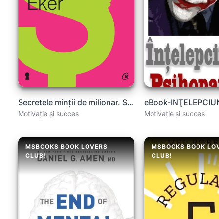
Secretele minţii de milionar. Stăpînirea jocului interior al bogaţiei T. Harv Eker
Motivație și succes
Motivație și succes
MSBOOKS BOOK LOVERS
MSBOOKS BOOK LO
CLUB!
CLUB!