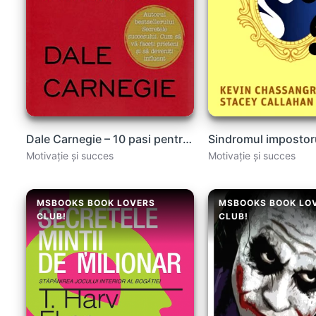
Dale Carnegie – 10 pasi pentru o viata implinită .PDF
Motivație și succes
Motivație și succes
MSBOOKS BOOK LOVERS
MSBOOKS BOOK LO
CLUB!
CLUB!