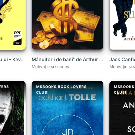
Sindromul impostorului - Kevin Chassangre , Stacey Callahan
Mânuitorii de bani” de Arthur Hailey
Motivație și succes
Motivație și 
VERS
MSBOOKS BOOK LOVERS
MSBOOKS
CLUB!
CLUB!