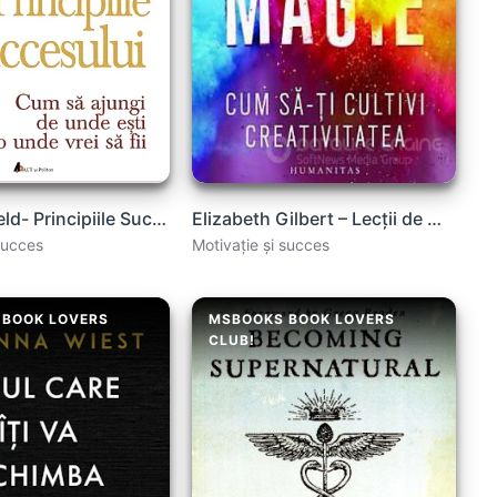
Jack Canfield- Principiile Succesului .pdf
Elizabeth Gilbert – Lecții de magie carte .PDF
succes
Motivație și succes
 BOOK LOVERS
MSBOOKS BOOK LOVERS
CLUB!