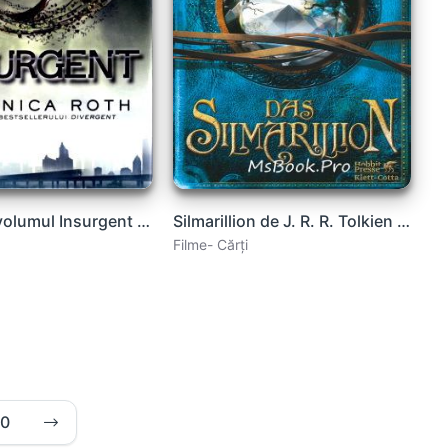
Divergent volumul Insurgent de Veronica Ruth vol.3 carte .PDF
Silmarillion de J. R. R. Tolkien carte .PDF
Filme- Cărți
10