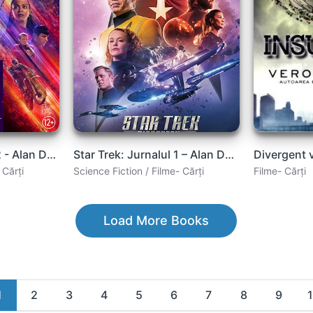
Star Trek -Jurnalul 2 - Alan Dean Foster
Star Trek: Jurnalul 1 – Alan Dean Foster
 Cărți
Science Fiction / Filme- Cărți
Filme- Cărți
Load More Books
1
2
3
4
5
6
7
8
9