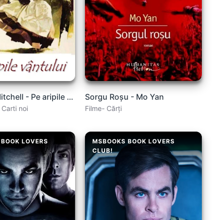
Margaret Mitchell - Pe aripile vântului
Sorgu Roșu - Mo Yan
 Carti noi
Filme- Cărți
 BOOK LOVERS
MSBOOKS BOOK LOVERS
CLUB!