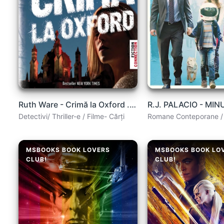
Ruth Ware - Crimă la Oxford .PDF
R.J. PALACIO - MI
Detectivi/ Thriller-e / Filme- Cărți
Romane Conteporane / 
MSBOOKS BOOK LOVERS
MSBOOKS BOOK LO
CLUB!
CLUB!