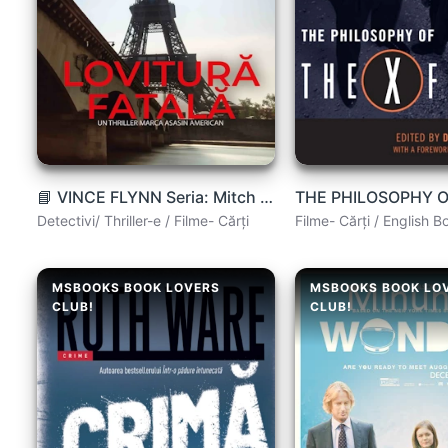
📘 VINCE FLYNN Seria: Mitch Rapp #2 LOVITURĂ FATALĂ
Detectivi/ Thriller-e / Filme- Cărți
Filme- Cărți / English B
MSBOOKS BOOK LOVERS
MSBOOKS BOOK LO
CLUB!
CLUB!