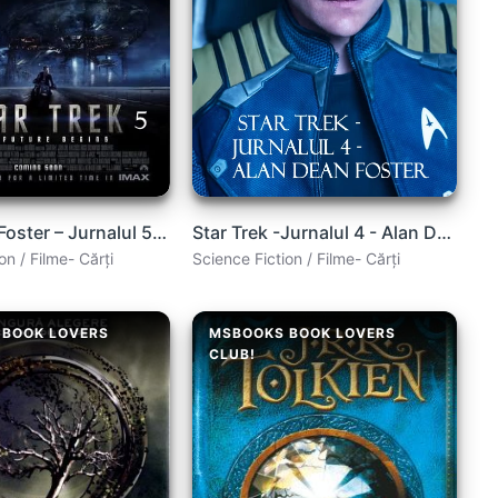
Alan Dean Foster – Jurnalul 5: Star Trek (Log Five)
Star Trek -Jurnalul 4 - Alan Dean Foster
on / Filme- Cărți
Science Fiction / Filme- Cărți
 BOOK LOVERS
MSBOOKS BOOK LOVERS
CLUB!