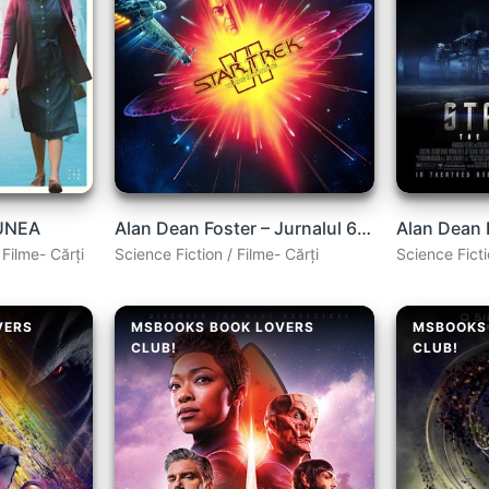
NUNEA
Alan Dean Foster – Jurnalul 6: Star Trek (Log Six)
Filme- Cărți
Science Fiction / Filme- Cărți
Science Ficti
VERS
MSBOOKS BOOK LOVERS
MSBOOKS
CLUB!
CLUB!