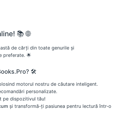
ine! 📚 🌐
stă de cărți din toate genurile și
le preferate. 🌟
ooks.Pro? 🛠️
losind motorul nostru de căutare inteligent.
ecomandări personalizate.
 pe dispozitivul tău!
acum
și transformă-ți pasiunea pentru lectură într-o