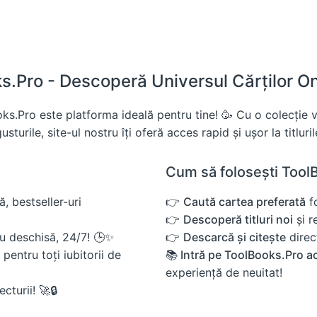
.Pro - Descoperă Universul Cărților Onl
s.Pro este platforma ideală pentru tine! 🥳 Cu o colecție va
sturile, site-ul nostru îți oferă acces rapid și ușor la titluri
Cum să folosești ToolB
, bestseller-uri
👉
Caută cartea preferată
fo
👉
Descoperă titluri noi
și r
eu deschisă, 24/7! 🕒✨
👉
Descarcă și citește
direct
pentru toți iubitorii de
📚 Intră pe ToolBooks.Pro 
experiență de neuitat!
cturii! 🚀🔒