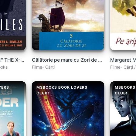
THE PHILOSOPHY OF THE X-FILES by Dean A. Kowalski
Călătorie pe mare cu Zori de zi (Narnia) .PDF
ooks
Filme- Cărți
Filme- Cărți /
VERS
MSBOOKS BOOK LOVERS
MSBOOKS
CLUB!
CLUB!