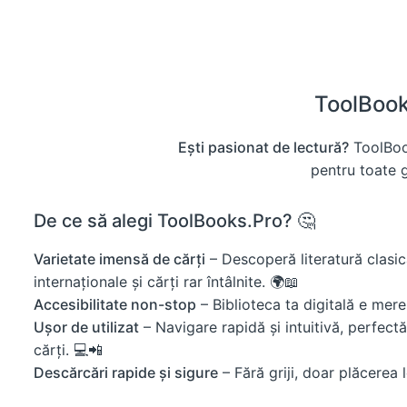
ToolBooks
Ești pasionat de lectură?
ToolBook
pentru toate gu
De ce să alegi ToolBooks.Pro? 🤔
Varietate imensă de cărți
– Descoperă literatură clasică
internaționale și cărți rar întâlnite. 🌍📖
Accesibilitate non-stop
– Biblioteca ta digitală e mer
Ușor de utilizat
– Navigare rapidă și intuitivă, perfectă 
cărți. 💻📲
Descărcări rapide și sigure
– Fără griji, doar plăcerea le