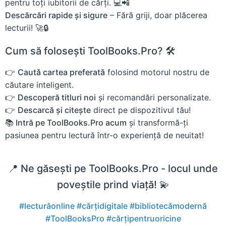
pentru toți iubitorii de cărți. 💻📲
Descărcări rapide și sigure
– Fără griji, doar plăcerea
lecturii! 🚀🔒
Cum să folosești ToolBooks.Pro? 🛠️
👉
Caută cartea preferată
folosind motorul nostru de
căutare inteligent.
👉
Descoperă titluri noi
și recomandări personalizate.
👉
Descarcă și citește
direct pe dispozitivul tău!
📚 Intră pe ToolBooks.Pro acum
și transformă-ți
pasiunea pentru lectură într-o experiență de neuitat!
📍 Ne găsești pe ToolBooks.Pro - locul unde
poveștile prind viață! 💫
#lecturăonline
#cărțidigitale
#bibliotecămodernă
#ToolBooksPro
#cărțipentruoricine