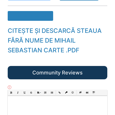
Descarcă cartea
CITEȘTE ȘI DESCARCĂ STEAUA
FĂRĂ NUME DE MIHAIL
SEBASTIAN CARTE .PDF
Community Reviews
Bold
Italic
Underline
Strikethrough
Align
Ordered List
Unordered List
Insert Link
Insert protected link
Emoticons
Insert hidden text
Insert Quote
Insert spoiler