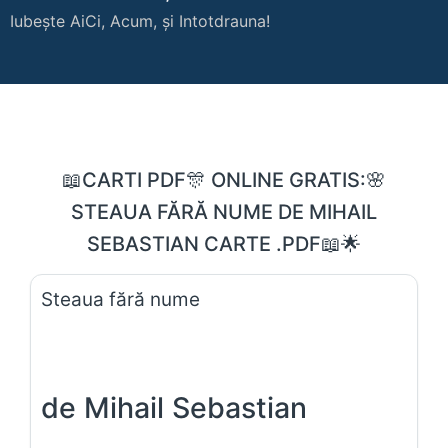
Iubește AiCi, Acum, și Intotdrauna!
📖CARTI PDF🎊 ONLINE GRATIS:🌸
STEAUA FĂRĂ NUME DE MIHAIL
SEBASTIAN CARTE .PDF📖🌟
Steaua fără nume
de Mihail Sebastian