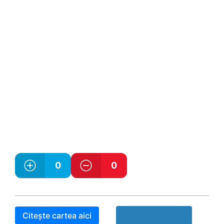
0
0
Citește cartea aici
Raport Book!