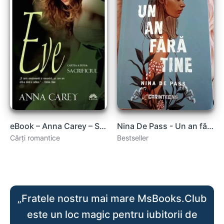
eBook – Anna Carey – Sacrificiul, Eve, Vol. 2. PDF
Nina De Pass - Un an fără tine .PDF
Cărți romantice
Bestseller
„Fratele nostru mai mare MsBooks.Club
este un loc magic pentru iubitorii de