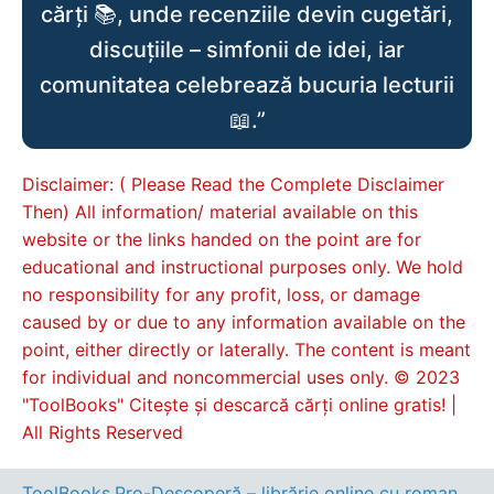
cărți 📚, unde recenziile devin cugetări,
discuțiile – simfonii de idei, iar
comunitatea celebrează bucuria lecturii
📖.”
Disclaimer: ( Please Read the Complete Disclaimer
Then) All information/ material available on this
website or the links handed on the point are for
educational and instructional purposes only. We hold
no responsibility for any profit, loss, or damage
caused by or due to any information available on the
point, either directly or laterally. The content is meant
for individual and noncommercial uses only. © 2023
"ToolBooks" Citește și descarcă cărți online gratis! |
All Rights Reserved
ToolBooks.Pro-Descoperă – librărie online cu romane, cărți pentru copii, dezvoltare personală și cele mai noi apariții editoriale.