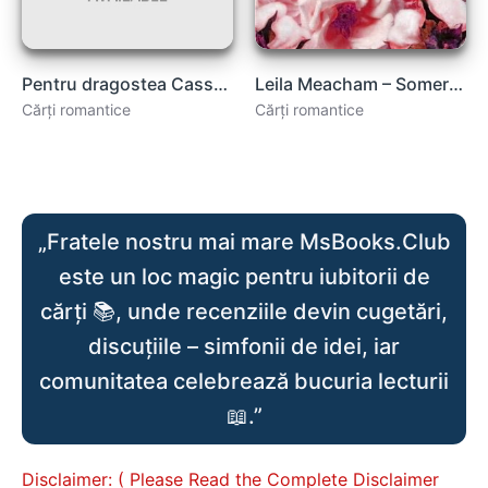
Pentru dragostea Cassandrei – Lisa Kleypas .PDF
Leila Meacham – Somerset carte .PDF
Cărți romantice
Cărți romantice
„Fratele nostru mai mare MsBooks.Club
este un loc magic pentru iubitorii de
cărți 📚, unde recenziile devin cugetări,
discuțiile – simfonii de idei, iar
comunitatea celebrează bucuria lecturii
📖.”
Disclaimer: ( Please Read the Complete Disclaimer