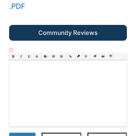
.PDF
Community Reviews
Bold
Italic
Underline
Strikethrough
Align
Ordered List
Unordered List
Insert Link
Insert protected link
Emoticons
Insert hidden text
Insert Quote
Insert spoiler
0