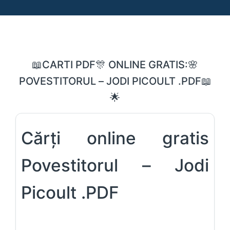
📖CARTI PDF🎊 ONLINE GRATIS:🌸
POVESTITORUL – JODI PICOULT .PDF📖
🌟
Cărți online gratis
Povestitorul – Jodi
Picoult .PDF