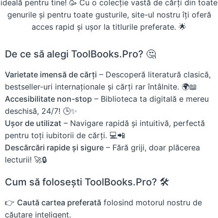
ideală pentru tine! 🥳 Cu o colecție vastă de cărți din toate
genurile și pentru toate gusturile, site-ul nostru îți oferă
acces rapid și ușor la titlurile preferate. 🌟
De ce să alegi ToolBooks.Pro? 🤔
Varietate imensă de cărți
– Descoperă literatură clasică,
bestseller-uri internaționale și cărți rar întâlnite. 🌍📖
Accesibilitate non-stop
– Biblioteca ta digitală e mereu
deschisă, 24/7! 🕒✨
Ușor de utilizat
– Navigare rapidă și intuitivă, perfectă
pentru toți iubitorii de cărți. 💻📲
Descărcări rapide și sigure
– Fără griji, doar plăcerea
lecturii! 🚀🔒
Cum să folosești ToolBooks.Pro? 🛠️
👉
Caută cartea preferată
folosind motorul nostru de
căutare inteligent.