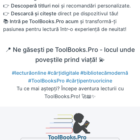
👉
Descoperă titluri noi
și recomandări personalizate.
👉
Descarcă și citește
direct pe dispozitivul tău!
📚 Intră pe ToolBooks.Pro acum
și transformă-ți
pasiunea pentru lectură într-o experiență de neuitat!
📍 Ne găsești pe ToolBooks.Pro - locul unde
poveștile prind viață! 💫
#lecturăonline
#cărțidigitale
#bibliotecămodernă
#ToolBooksPro
#cărțipentruoricine
Tu ce mai aștepți? Începe aventura lecturii cu
ToolBooks.Pro! 🚀📖✨