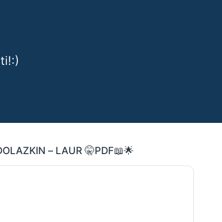
i!:)
DOLAZKIN – LAUR 🤫PDF📖🌟