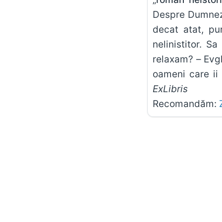
Despre Dumneze
decat atat, pu
nelinistitor. S
relaxam? – Evgh
oameni care ii 
ExLibris
Recomandăm: