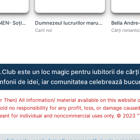
💙SARAH PEKKANEN- Soția între noi .pdf
Dumnezeul lucrurilor marunte- Arundhati Roy .PDF
Carti noi
Cărți romanti
lub este un loc magic pentru iubitorii de cărți 
imfonii de idei, iar comunitatea celebrează bucuri
 Then) All information/ material available on this website o
old no responsibility for any profit, loss, or damage cause
s meant for individual and noncommercial uses only. © 2023 "