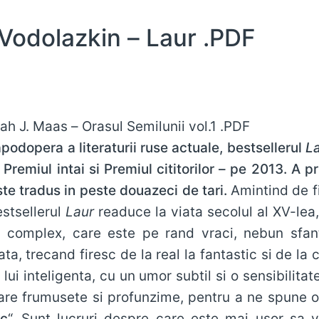
Vodolazkin – Laur .PDF
podopera a literaturii ruse actuale, bestsellerul
L
Premiul intai si Premiul cititorilor – pe 2013. A pr
ste tradus in peste douazeci de tari.
Amintind de f
estsellerul
Laur
readuce la viata secolul al XV-lea, 
 complex, care este pe rand vraci, nebun sfant,
ata, trecand firesc de la real la fantastic si de la c
a lui inteligenta, cu un umor subtil si o sensibilit
are frumusete si profunzime, pentru a ne spune 
ic
“. Sunt lucruri despre care este mai ușor sa vorbesti in contextul unei Rusii stravechi.