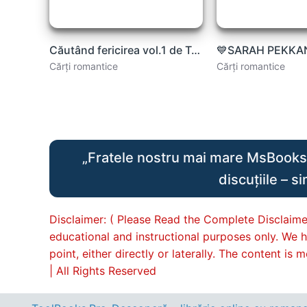
Căutând fericirea vol.1 de Teresa Wojcik carte .PDF
Cărți romantice
Cărți romantice
„Fratele nostru mai mare MsBooks.C
discuțiile – s
Disclaimer: ( Please Read the Complete Disclaimer
educational and instructional purposes only. We h
point, either directly or laterally. The content i
| All Rights Reserved