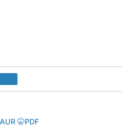
ook!
LAUR 🤫PDF