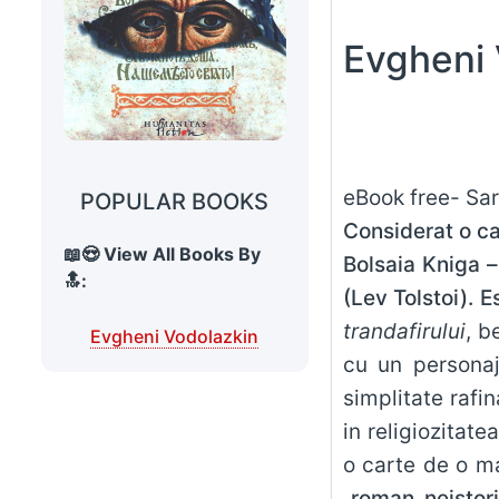
Evgheni 
POPULAR BOOKS
Considerat o ca
📖😍 View All Books By
Bolsaia Kniga – 
🔝:
(Lev Tolstoi). E
trandafirului
, b
Evgheni Vodolazkin
cu un personaj
simplitate rafin
in religiozitate
o carte de o m
„
roman neistor