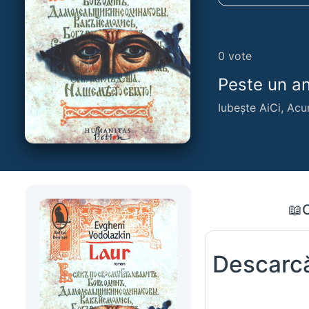
0
vote
Peste un an,
Iubește AiCi, Acu
📖
Descarcă 