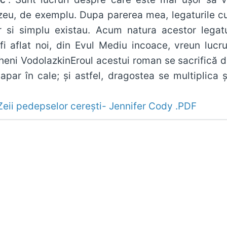
u, de exemplu. Dupa parerea mea, legaturile cu 
r si simplu existau. Acum natura acestor legatu
a fi aflat noi, din Evul Mediu incoace, vreun lu
eni VodolazkinEroul acestui roman se sacrifică de
apar în cale; și astfel, dragostea se multiplica și
Zeii pedepselor cerești- Jennifer Cody .PDF