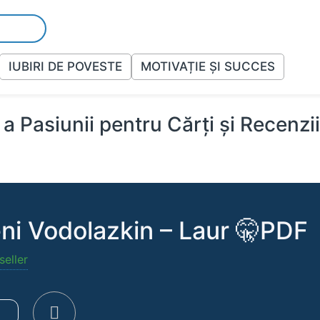
IUBIRI DE POVESTE
MOTIVAȚIE ȘI SUCCES
a Pasiunii pentru Cărți și Recenzi
ni Vodolazkin – Laur 🤫PDF
seller
e