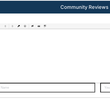
Community Reviews
ered List
Unordered List
Insert Link
Insert protected link
Emoticons
Insert hidden text
Insert Quote
Insert spoiler