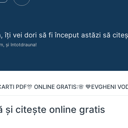
 îți vei dori să fi început astăzi să citeșt
m, și Intotdrauna!
CARTI PDF🎊 ONLINE GRATIS:🌸 💙EVGHENI VO
și citește online gratis