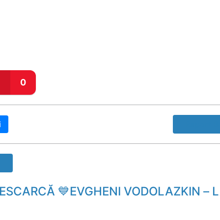
0
i
Raport B
DESCARCĂ 💙EVGHENI VODOLAZKIN – 