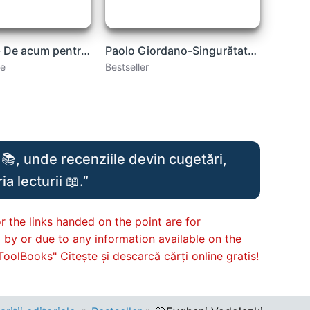
Bella Andre- De acum pentru totdeauna carte .PDF
Paolo Giordano-Singurătatea numerelor prime .pdf
ce
Bestseller
📚, unde recenziile devin cugetări,
a lecturii 📖.”
r the links handed on the point are for
d by or due to any information available on the
ToolBooks" Citește și descarcă cărți online gratis!