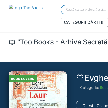
CATEGORII CĂRȚI !!!
📖 "ToolBooks - Arhiva Secretă 
💙Evghe
BOOK LOVERS
Categoria:
Best
Citește Onlin