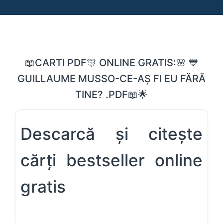
📖CARTI PDF🎊 ONLINE GRATIS:🌸 💙
GUILLAUME MUSSO-CE-AȘ FI EU FĂRĂ
TINE? .PDF📖🌟
Descarcă și citește
cărți bestseller online
gratis