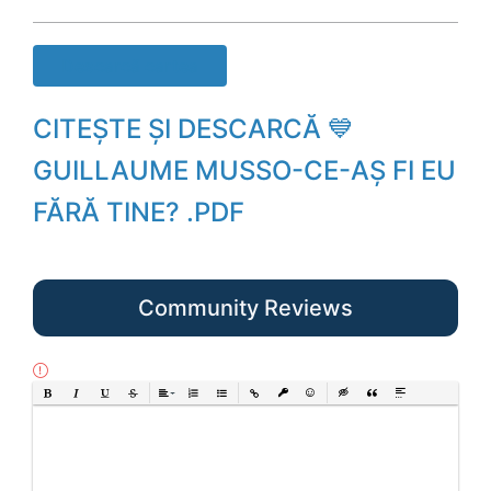
Descarcă cartea
CITEȘTE ȘI DESCARCĂ 💙
GUILLAUME MUSSO-CE-AȘ FI EU
FĂRĂ TINE? .PDF
Community Reviews
Bold
Italic
Underline
Strikethrough
Align
Ordered List
Unordered List
Insert Link
Insert protected link
Emoticons
Insert hidden text
Insert Quote
Insert spoiler