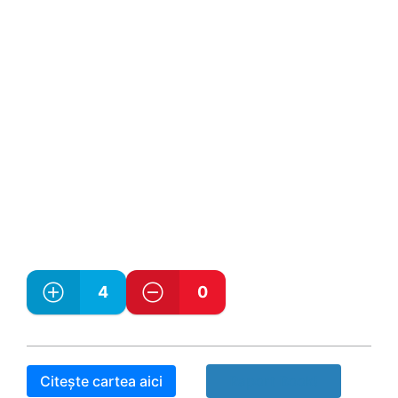
4
0
Citește cartea aici
Raport Book!