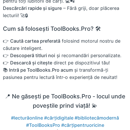
pentru toți iubitorii de cărți. 💻📲
Descărcări rapide și sigure
– Fără griji, doar plăcerea
lecturii! 🚀🔒
Cum să folosești ToolBooks.Pro? 🛠️
👉
Caută cartea preferată
folosind motorul nostru de
căutare inteligent.
👉
Descoperă titluri noi
și recomandări personalizate.
👉
Descarcă și citește
direct pe dispozitivul tău!
📚 Intră pe ToolBooks.Pro acum
și transformă-ți
pasiunea pentru lectură într-o experiență de neuitat!
📍 Ne găsești pe ToolBooks.Pro - locul unde
poveștile prind viață! 💫
#lecturăonline
#cărțidigitale
#bibliotecămodernă
#ToolBooksPro
#cărțipentruoricine