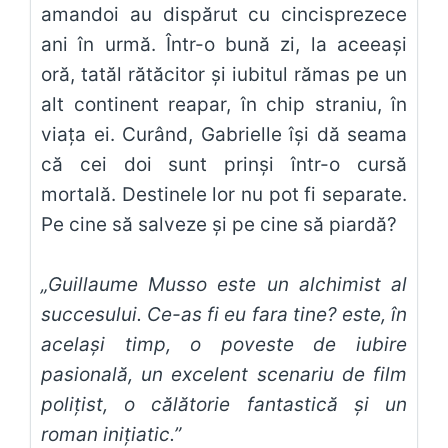
amandoi au dispărut cu cincisprezece
ani în urmă. Într-o bună zi, la aceeaşi
oră, tatăl rătăcitor şi iubitul rămas pe un
alt continent reapar, în chip straniu, în
viaţa ei. Curând, Gabrielle îşi dă seama
că cei doi sunt prinşi într-o cursă
mortală. Destinele lor nu pot fi separate.
Pe cine să salveze şi pe cine să piardă?
„Guillaume Musso este un alchimist al
succesului. Ce-as fi eu fara tine? este, în
acelaşi timp, o poveste de iubire
pasională, un excelent scenariu de film
poliţist, o călătorie fantastică şi un
roman iniţiatic.”