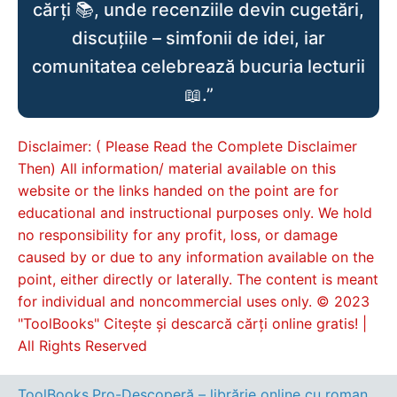
cărți 📚, unde recenziile devin cugetări,
discuțiile – simfonii de idei, iar
comunitatea celebrează bucuria lecturii
📖.”
Disclaimer: ( Please Read the Complete Disclaimer
Then) All information/ material available on this
website or the links handed on the point are for
educational and instructional purposes only. We hold
no responsibility for any profit, loss, or damage
caused by or due to any information available on the
point, either directly or laterally. The content is meant
for individual and noncommercial uses only. © 2023
"ToolBooks" Citește și descarcă cărți online gratis! |
All Rights Reserved
ToolBooks.Pro-Descoperă – librărie online cu romane, cărți pentru copii, dezvoltare personală și cele mai noi apariții editoriale.