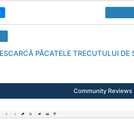
i
Raport B
 DESCARCĂ PĂCATELE TRECUTULUI DE
Community Reviews
ered List
Unordered List
Insert Link
Insert protected link
Emoticons
Insert hidden text
Insert Quote
Insert spoiler