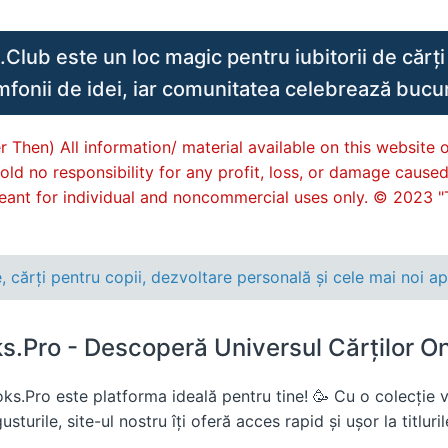
lub este un loc magic pentru iubitorii de cărți 
imfonii de idei, iar comunitatea celebrează bucuri
 Then) All information/ material available on this website o
old no responsibility for any profit, loss, or damage cause
s meant for individual and noncommercial uses only. © 2023 "
ărți pentru copii, dezvoltare personală și cele mai noi apar
.Pro - Descoperă Universul Cărților Onl
s.Pro este platforma ideală pentru tine! 🥳 Cu o colecție va
sturile, site-ul nostru îți oferă acces rapid și ușor la titluri