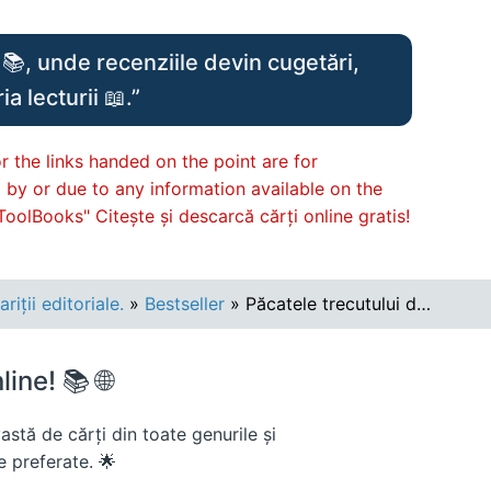
📚, unde recenziile devin cugetări,
a lecturii 📖.”
r the links handed on the point are for
d by or due to any information available on the
ToolBooks" Citește și descarcă cărți online gratis!
iții editoriale.
»
Bestseller
» Păcatele trecutului de Sandra Brown citeste online gratis .pdf
ine! 📚 🌐
stă de cărți din toate genurile și
le preferate. 🌟