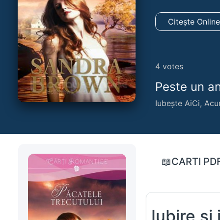
Citește Onlin
4
votes
Peste un an,
Iubește AiCi, Acu
📖CARTI PD
Iubire și 