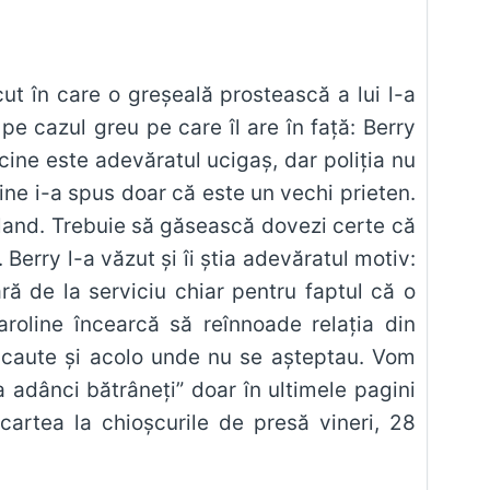
ut în care o greșeală prostească a lui l-a
pe cazul greu pe care îl are în față: Berry
 cine este adevăratul ucigaș, dar poliția nu
line i-a spus doar că este un vechi prieten.
Nyland. Trebuie să găsească dovezi certe că
Berry l-a văzut și îi știa adevăratul motiv:
ă de la serviciu chiar pentru faptul că o
roline încearcă să reînnoade relația din
o caute și acolo unde nu se așteptau. Vom
a adânci bătrâneți” doar în ultimele pagini
cartea la chioșcurile de presă vineri, 28