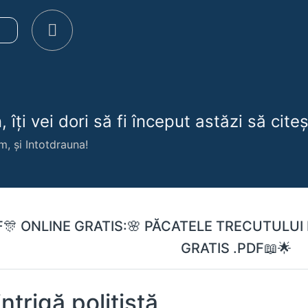
e
 îți vei dori să fi început astăzi să citeșt
m, și Intotdrauna!
F🎊 ONLINE GRATIS:🌸 PĂCATELE TRECUTULU
GRATIS .PDF📖🌟
intrigă polițistă