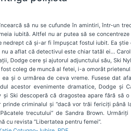
cearcă să nu se cufunde în amintiri, într-un trec
meia iubită. Altfel nu ar putea să se concentreze 
 nedrept că și-ar fi împușcat fostul iubit. Ea știe
 nu a aflat că detectivul este chiar tatăl ei… Caro
ații, Dodge cere și ajutorul adjunctului său, Ski 
fost coleg de muncă al fetei, i-a omorât prietenul. 
 ea și o urmărea de ceva vreme. Fusese dat afar
ndul acestor evenimente dramatice, Dodge și Ca
rry și Ski descoperă că dragostea apare fără să 
prinde criminalul și ”dacă vor trăi fericiți până l
”Păcatele trecutului” de Sandra Brown. Urmăriți 
ă cu revista ”Libertatea pentru femei”.
Katie Cotugno- Iubire .PDF