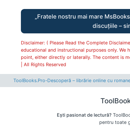
„Fratele nostru mai mare MsBooks.C
discuțiile – s
Disclaimer: ( Please Read the Complete Disclaimer
educational and instructional purposes only. We h
point, either directly or laterally. The content i
| All Rights Reserved
ToolBooks.Pro-Descoperă – librărie online cu romane, c
ToolBooks
Ești pasionat de lectură?
ToolBook
pentru toate gu