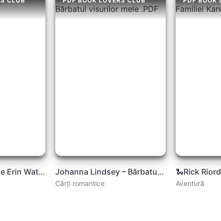
RS CLUB
PDF BOOK LOVERS CLUB
PDF BOOK 
Palatul de hîrtie de Erin Watt .PDF
Johanna Lindsey – Bărbatul visurilor mele .PDF
Cărți romantice
Aventură