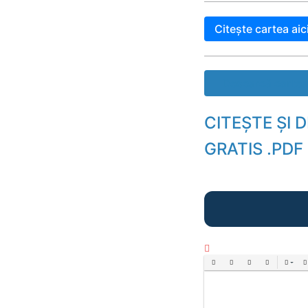
Citește cartea aic
Descarcă cartea
CITEȘTE ȘI
GRATIS .PDF
Bold
Italic
Underline
Strikethrough
Align
Ord