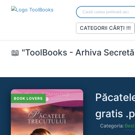
CATEGORII CĂRȚI !!!
📖 "ToolBooks - Arhiva Secretă 
Păcatele
BOOK LOVERS
gratis .
Categoria:
Best