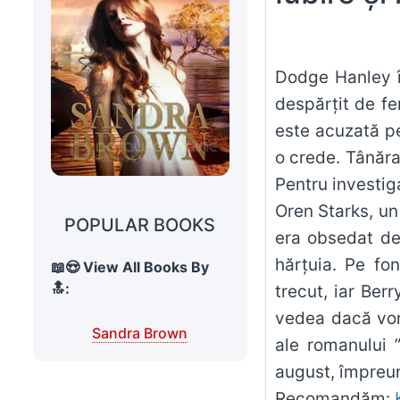
Dodge Hanley în
despărțit de fe
este acuzată pe
o crede. Tânăra
Pentru investig
Oren Starks, un 
POPULAR BOOKS
era obsedat de
hărțuia. Pe fo
📖😍 View All Books By
🔝:
trecut, iar Be
vedea dacă vor 
Sandra Brown
ale romanului 
august, împreun
Recomandăm: