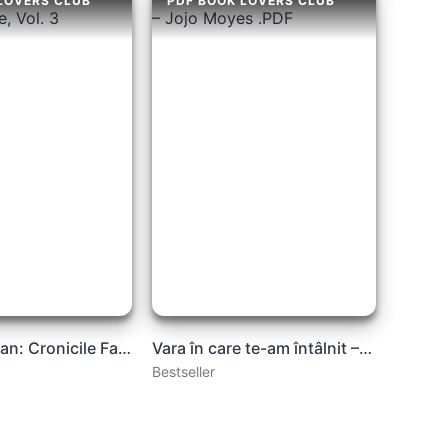
LOVERS CLUB
PDF BOOK LOVERS CLUB
🐍Rick Riordan: Cronicile Familiei Kane, Vol. 3
Vara în care te-am întâlnit – Jojo Moyes .PDF
Bestseller