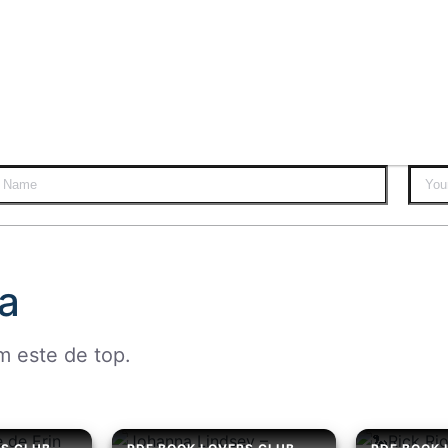
a
m este de top.