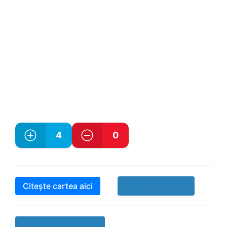
4
0
Citește cartea aici
Raport Book!
Descarcă cartea