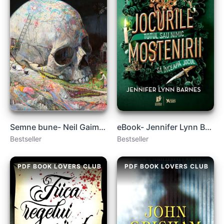
Semne bune- Neil Gaiman şi Terry Pratchett .PDF
eBook- Jennifer Lynn Barnes – Jocurile moștenirii carte .PDF
Bestseller
Bestseller
PDF BOOK LOVERS CLUB
PDF BOOK LOVERS CLUB