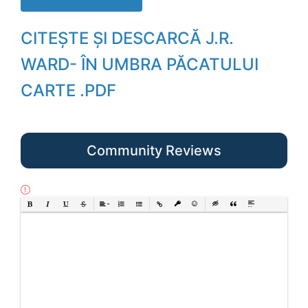
CITEȘTE ȘI DESCARCĂ J.R.
WARD- ÎN UMBRA PĂCATULUI
CARTE .PDF
Community Reviews
Bold
Italic
Underline
Strikethrough
Align
Ordered List
Unordered List
Insert Link
Insert protected link
Emoticons
Insert hidden text
Insert Quote
Insert spoiler