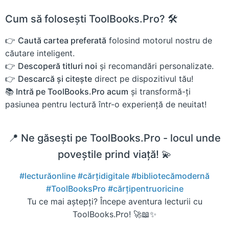
Cum să folosești ToolBooks.Pro? 🛠️
👉
Caută cartea preferată
folosind motorul nostru de
căutare inteligent.
👉
Descoperă titluri noi
și recomandări personalizate.
👉
Descarcă și citește
direct pe dispozitivul tău!
📚 Intră pe ToolBooks.Pro acum
și transformă-ți
pasiunea pentru lectură într-o experiență de neuitat!
📍 Ne găsești pe ToolBooks.Pro - locul unde
poveștile prind viață! 💫
#lecturăonline
#cărțidigitale
#bibliotecămodernă
#ToolBooksPro
#cărțipentruoricine
Tu ce mai aștepți? Începe aventura lecturii cu
ToolBooks.Pro! 🚀📖✨