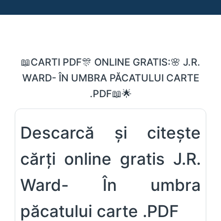
📖CARTI PDF🎊 ONLINE GRATIS:🌸 J.R.
WARD- ÎN UMBRA PĂCATULUI CARTE
.PDF📖🌟
Descarcă și citește
cărți online gratis J.R.
Ward- În umbra
păcatului carte .PDF