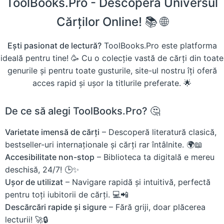
ToolBooks.Pro - Descoperă Universul
Cărților Online! 📚 🌐
Ești pasionat de lectură?
ToolBooks.Pro este platforma
ideală pentru tine! 🥳 Cu o colecție vastă de cărți din toate
genurile și pentru toate gusturile, site-ul nostru îți oferă
acces rapid și ușor la titlurile preferate. 🌟
De ce să alegi ToolBooks.Pro? 🤔
Varietate imensă de cărți
– Descoperă literatură clasică,
bestseller-uri internaționale și cărți rar întâlnite. 🌍📖
Accesibilitate non-stop
– Biblioteca ta digitală e mereu
deschisă, 24/7! 🕒✨
Ușor de utilizat
– Navigare rapidă și intuitivă, perfectă
pentru toți iubitorii de cărți. 💻📲
Descărcări rapide și sigure
– Fără griji, doar plăcerea
lecturii! 🚀🔒