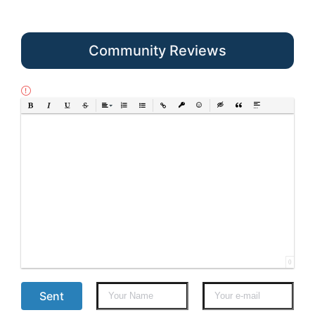
Community Reviews
Bold
Italic
Underline
Strikethrough
Align
Ordered List
Unordered List
Insert Link
Insert protected link
Emoticons
Insert hidden text
Insert Quote
Insert spoiler
0
Sent