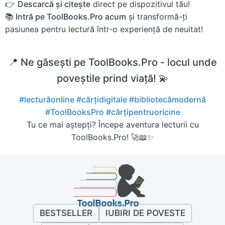
👉
Descarcă și citește
direct pe dispozitivul tău!
📚 Intră pe ToolBooks.Pro acum
și transformă-ți
pasiunea pentru lectură într-o experiență de neuitat!
📍 Ne găsești pe ToolBooks.Pro - locul unde
poveștile prind viață! 💫
#lecturăonline
#cărțidigitale
#bibliotecămodernă
#ToolBooksPro
#cărțipentruoricine
Tu ce mai aștepți? Începe aventura lecturii cu
ToolBooks.Pro! 🚀📖✨
BESTSELLER
IUBIRI DE POVESTE