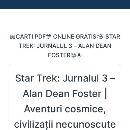
📖CARTI PDF🎊 ONLINE GRATIS:🌸 STAR
TREK: JURNALUL 3 – ALAN DEAN
FOSTER📖🌟
Star Trek: Jurnalul 3 –
Alan Dean Foster |
Aventuri cosmice,
civilizații necunoscute