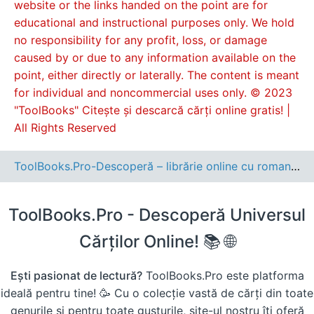
website or the links handed on the point are for
educational and instructional purposes only. We hold
no responsibility for any profit, loss, or damage
caused by or due to any information available on the
point, either directly or laterally. The content is meant
for individual and noncommercial uses only. © 2023
"ToolBooks" Citește și descarcă cărți online gratis! |
All Rights Reserved
ToolBooks.Pro-Descoperă – librărie online cu romane, cărți pentru copii, dezvoltare personală și cele mai noi apariții editoriale.
ToolBooks.Pro - Descoperă Universul
Cărților Online! 📚 🌐
Ești pasionat de lectură?
ToolBooks.Pro este platforma
ideală pentru tine! 🥳 Cu o colecție vastă de cărți din toate
genurile și pentru toate gusturile, site-ul nostru îți oferă