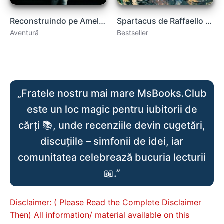
Reconstruindo pe Amelia carte .PDF
Spartacus de Raffaello Giovagnoli carte .PDF
Aventură
Bestseller
„Fratele nostru mai mare MsBooks.Club
este un loc magic pentru iubitorii de
cărți 📚, unde recenziile devin cugetări,
discuțiile – simfonii de idei, iar
comunitatea celebrează bucuria lecturii
📖.”
Disclaimer: ( Please Read the Complete Disclaimer
Then) All information/ material available on this