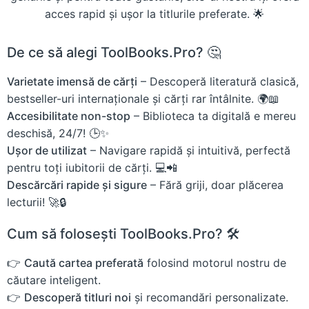
acces rapid și ușor la titlurile preferate. 🌟
De ce să alegi ToolBooks.Pro? 🤔
Varietate imensă de cărți
– Descoperă literatură clasică,
bestseller-uri internaționale și cărți rar întâlnite. 🌍📖
Accesibilitate non-stop
– Biblioteca ta digitală e mereu
deschisă, 24/7! 🕒✨
Ușor de utilizat
– Navigare rapidă și intuitivă, perfectă
pentru toți iubitorii de cărți. 💻📲
Descărcări rapide și sigure
– Fără griji, doar plăcerea
lecturii! 🚀🔒
Cum să folosești ToolBooks.Pro? 🛠️
👉
Caută cartea preferată
folosind motorul nostru de
căutare inteligent.
👉
Descoperă titluri noi
și recomandări personalizate.