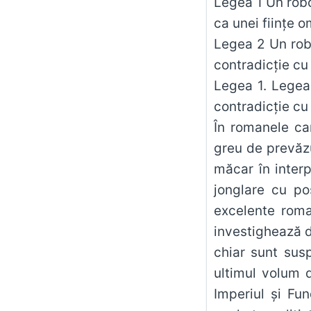
Legea 1 Un robo
ca unei ființe o
Legea 2 Un robo
contradicție cu
Legea 1. Legea 
contradicție cu
În romanele car
greu de prevăzu
măcar în interp
jonglare cu pos
excelente roma
investighează de
chiar sunt susp
ultimul volum d
Imperiul și Fun