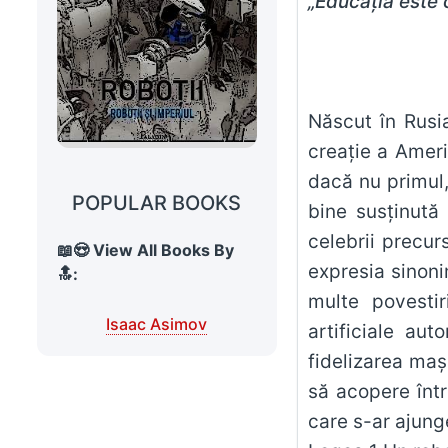
„Educaţia este 
Născut în Rusia
creație a Americ
dacă nu primul,
POPULAR BOOKS
bine susținută 
celebrii precur
📖😍 View All Books By
expresia sinonim
🔝:
multe povestir
Isaac Asimov
artificiale au
fidelizarea maș
să acopere într
care s-ar ajung