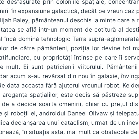
ste desfășurate prin coloniile spațiale, concent
irii în expansiune galactică, decât pe vreun caz 
Elijah Baley, pământeanul deschis la minte care a r
tatea se află într-un moment de cotitură al desti
ial încă domină tehnologic Terra supra-aglomerat
elor de către pământeni, poziția lor devine tot ma
 latifundiare, cu proprietăți întinse pe care îi ser
e mult. Ei sunt patricienii viitorului. Pământe
dar acum s-au revărsat din nou în galaxie, învin
 de data aceasta fără ajutorul vreunui robot. Keld
u aroganța spațialilor, este decis să păstreze sup
 de a decide soarta omenirii, chiar cu prețul distr
 și roboții ei, androidul Daneel Olivaw și telepat
ica declanșarea unui cataclism, urmat de un inevit
onează, în situația asta, mai mult ca obstacole de 