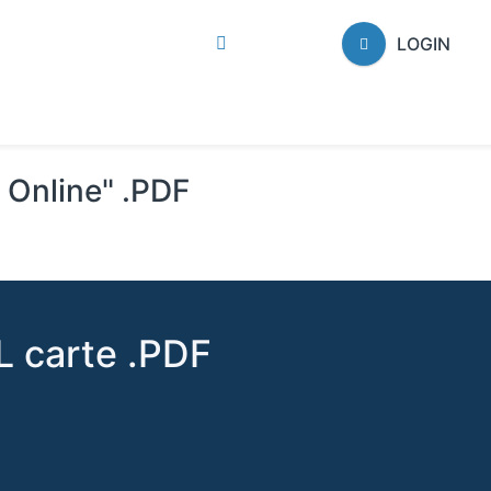
LOGIN
i Online" .PDF
 carte .PDF