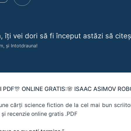
 îți vei dori să fi început astăzi să citeșt
m, și Intotdrauna!
I PDF🎊 ONLINE GRATIS:🌸 ISAAC ASIMOV ROBO
e cărţi science fiction de la cel mai bun scriitor de 
şi recenzie online gratis .PDF