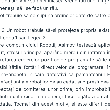
t nu are voie să pricinuiască vreun rău unei ființe
menești să i se facă un rău.
t trebuie să se supună ordinelor date de către o f
3 Un robot trebuie să-și protejeze propria existe
 Legea 1 sau Legea 2.
e compun ciclul Roboții, Asimov testează aplicabil
t, stresul principal apărând mereu din intrarea în 
retarea creierelor pozitronice programate să le 
ibilitățile forțării directivelor de programare, î
ne-anchetă în care detectivi ca pământeanul El
fecțiuni ale roboților ce au cedat sub presiunea int
ectați de comiterea unor crime, prin improbabila
intre cele cinci ale seriei și face legătura cu al
dația. Tocmai din acest motiv, el este diferit de 