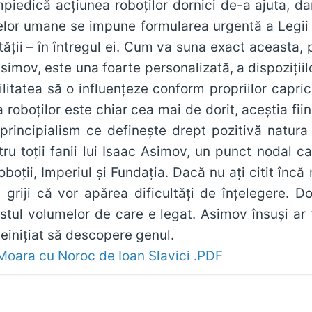
piedică acțiunea roboților dornici de-a ajuta, dar
țelor umane se impune formularea urgentă a Legii Z
ății – în întregul ei. Cum va suna exact aceasta, pu
Asimov, este una foarte personalizată, a dispozițiilo
bilitatea să o influențeze conform propriilor capri
oboților este chiar cea mai de dorit, aceștia fiind 
 principialism ce definește drept pozitivă natura
tru toții fanii lui Isaac Asimov, un punct nodal c
Roboții, Imperiul și Fundația. Dacă nu ați citit încă
 griji că vor apărea dificultăți de înțelegere. D
estul volumelor de care e legat. Asimov însuși ar f
neinițiat să descopere genul.
Moara cu Noroc de Ioan Slavici .PDF