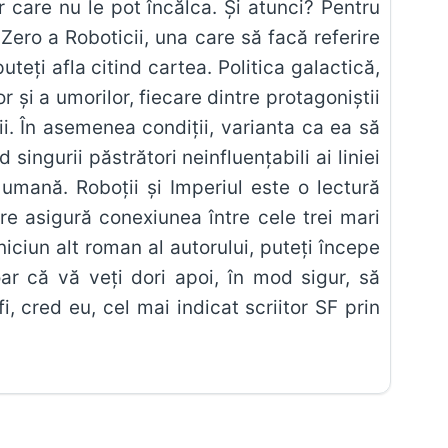
 care nu le pot încălca. Și atunci? Pentru
ero a Roboticii, una care să facă referire
teți afla citind cartea. Politica galactică,
r și a umorilor, fiecare dintre protagoniștii
cii. În asemenea condiții, varianta ca ea să
singurii păstrători neinfluențabili ai liniei
 umană. Roboții și Imperiul este o lectură
are asigură conexiunea între cele trei mari
 niciun alt roman al autorului, puteți începe
oar că vă veți dori apoi, în mod sigur, să
i, cred eu, cel mai indicat scriitor SF prin