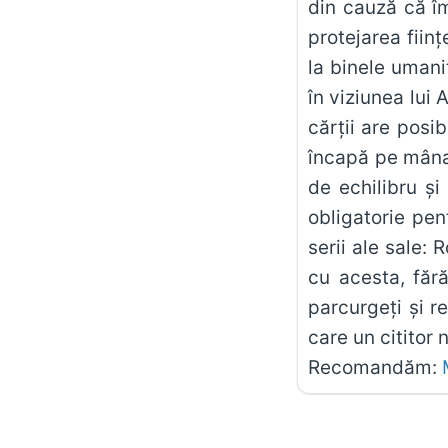
din cauză că îm
protejarea fiin
la binele umanit
în viziunea lui 
cărții are posi
încapă pe mâna r
de echilibru și
obligatorie pen
serii ale sale: 
cu acesta, fără
parcurgeți și r
care un cititor 
Recomandăm: