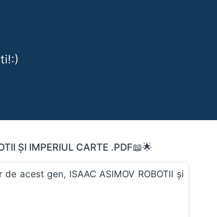
i!:)
TII ŞI IMPERIUL CARTE .PDF📖🌟
acest gen, ISAAC ASIMOV ROBOTII şi