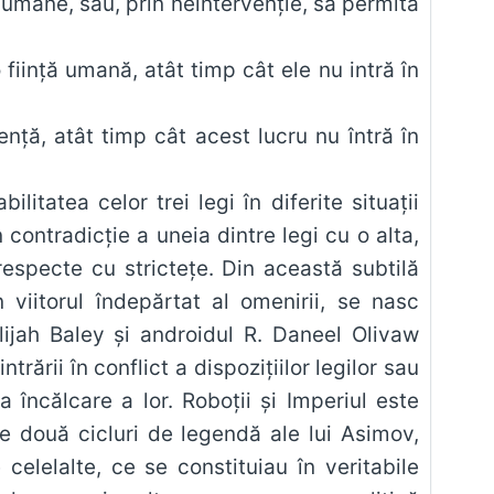
 umane, sau, prin neintervenție, să permită
iință umană, atât timp cât ele nu intră în
nță, atât timp cât acest lucru nu întră în
itatea celor trei legi în diferite situații
contradicție a uneia dintre legi cu o alta,
respecte cu strictețe. Din această subtilă
n viitorul îndepărtat al omenirii, se nasc
ijah Baley și androidul R. Daneel Olivaw
rării în conflict a dispozițiilor legilor sau
 încălcare a lor. Roboții și Imperiul este
te două cicluri de legendă ale lui Asimov,
celelalte, ce se constituiau în veritabile