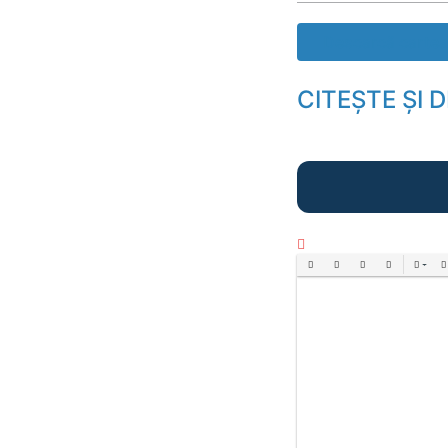
Descarcă cartea
CITEȘTE ȘI 
Bold
Italic
Underline
Strikethrough
Align
Ord