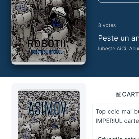
3
votes
Peste un an,
Iubește AiCi, Acu
📖CART
Top cele mai bun
IMPERIUL carte 