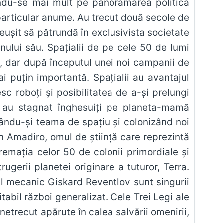
rându-se mai mult pe panoramarea politică
particular anume. Au trecut două secole de
eușit să pătrundă în exclusivista societate
nului său. Spațialii de pe cele 50 de lumi
ă, dar după începutul unei noi campanii de
i puțin importantă. Spațialii au avantajul
vesc roboți și posibilitatea de a-și prelungi
nii au stagnat înghesuiți pe planeta-mamă
gându-și teama de spațiu și colonizând noi
en Amadiro, omul de știință care reprezintă
remația celor 50 de colonii primordiale și
ugerii planetei originare a tuturor, Terra.
ul mecanic Giskard Reventlov sunt singurii
abil război generalizat. Cele Trei Legi ale
netrecut apărute în calea salvării omenirii,