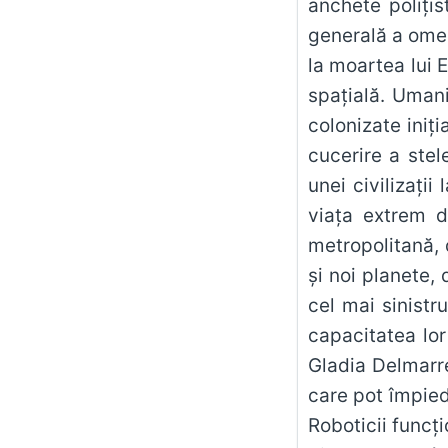
anchete poliți
generală a omen
la moartea lui 
spațială. Umani
colonizate iniț
cucerire a stel
unei civilizații
viața extrem d
metropolitană, 
și noi planete,
cel mai sinistr
capacitatea lor
Gladia Delmarre
care pot împied
Roboticii funcți