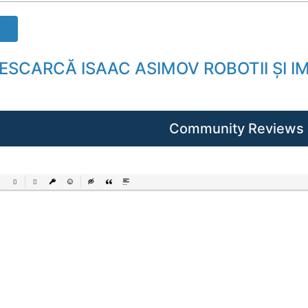
DESCARCĂ ISAAC ASIMOV ROBOTII ŞI I
Community Reviews
ered List
Unordered List
Insert Link
Insert protected link
Emoticons
Insert hidden text
Insert Quote
Insert spoiler