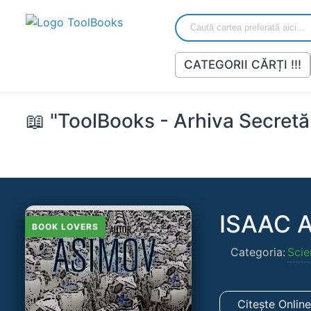
CATEGORII CĂRȚI !!!
📖 "ToolBooks - Arhiva Secretă 
ISAAC A
BOOK LOVERS
Categoria:
Scie
Citește Onlin