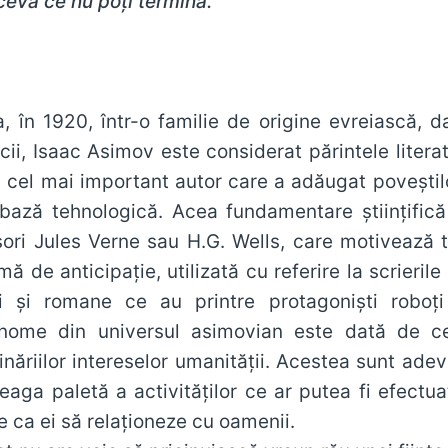
ceva ce nu poţi termina.”
, în 1920, într-o familie de origine evreiască, da
ii, Isaac Asimov este considerat părintele literatu
 cel mai important autor care a adăugat poveștilor
bază tehnologică. Acea fundamentare științifică 
sori Jules Verne sau H.G. Wells, care motivează 
ă de anticipație, utilizată cu referire la scrierile
i și romane ce au printre protagoniști roboți p
tonome din universul asimovian este dată de ce
inăriilor intereselor umanității. Acestea sunt adev
eaga paletă a activităților ce ar putea fi efectuat
e ca ei să relaționeze cu oamenii.