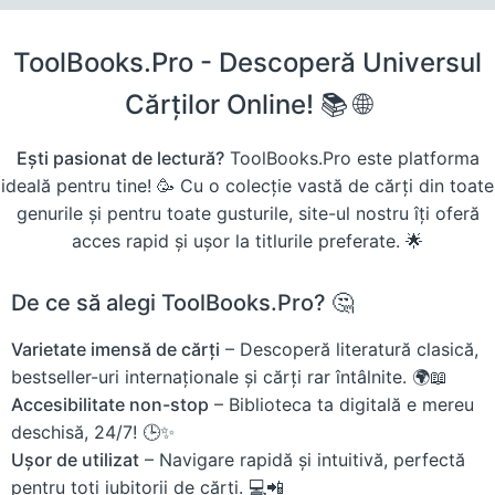
ToolBooks.Pro - Descoperă Universul
Cărților Online! 📚 🌐
Ești pasionat de lectură?
ToolBooks.Pro este platforma
ideală pentru tine! 🥳 Cu o colecție vastă de cărți din toate
genurile și pentru toate gusturile, site-ul nostru îți oferă
acces rapid și ușor la titlurile preferate. 🌟
De ce să alegi ToolBooks.Pro? 🤔
Varietate imensă de cărți
– Descoperă literatură clasică,
bestseller-uri internaționale și cărți rar întâlnite. 🌍📖
Accesibilitate non-stop
– Biblioteca ta digitală e mereu
deschisă, 24/7! 🕒✨
Ușor de utilizat
– Navigare rapidă și intuitivă, perfectă
pentru toți iubitorii de cărți. 💻📲