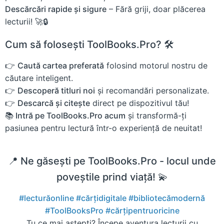
Descărcări rapide și sigure
– Fără griji, doar plăcerea
lecturii! 🚀🔒
Cum să folosești ToolBooks.Pro? 🛠️
👉
Caută cartea preferată
folosind motorul nostru de
căutare inteligent.
👉
Descoperă titluri noi
și recomandări personalizate.
👉
Descarcă și citește
direct pe dispozitivul tău!
📚 Intră pe ToolBooks.Pro acum
și transformă-ți
pasiunea pentru lectură într-o experiență de neuitat!
📍 Ne găsești pe ToolBooks.Pro - locul unde
poveștile prind viață! 💫
#lecturăonline
#cărțidigitale
#bibliotecămodernă
#ToolBooksPro
#cărțipentruoricine
Tu ce mai aștepți? Începe aventura lecturii cu