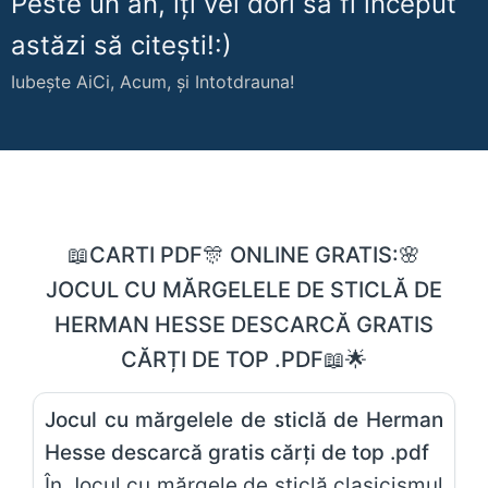
Peste un an, îți vei dori să fi început
astăzi să citești!:)
Iubește AiCi, Acum, și Intotdrauna!
📖CARTI PDF🎊 ONLINE GRATIS:🌸
JOCUL CU MĂRGELELE DE STICLĂ DE
HERMAN HESSE DESCARCĂ GRATIS
CĂRȚI DE TOP .PDF📖🌟
Jocul cu mărgelele de sticlă de Herman
Hesse descarcă gratis cărți de top .pdf
În Jocul cu mărgele de sticlă clasicismul