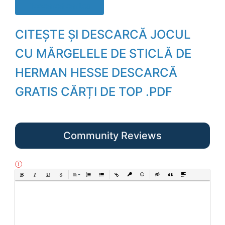
Descarcă cartea
CITEȘTE ȘI DESCARCĂ JOCUL
CU MĂRGELELE DE STICLĂ DE
HERMAN HESSE DESCARCĂ
GRATIS CĂRȚI DE TOP .PDF
Community Reviews
Bold
Italic
Underline
Strikethrough
Align
Ordered List
Unordered List
Insert Link
Insert protected link
Emoticons
Insert hidden text
Insert Quote
Insert spoiler