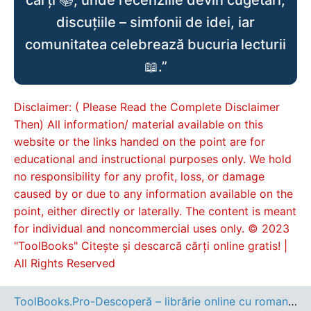
cărți 📚, unde recenziile devin cugetări,
discuțiile – simfonii de idei, iar
comunitatea celebrează bucuria lecturii
📖.”
Disclaimer: ( Please Read the Complete Disclaimer
Then) All information/ material available on this
website or the links handed on the point are for
educational and instructional purposes only. We hold
no responsibility for any profit, loss, or damage
caused by or due to any information available on the
point, either directly or laterally. The content is meant
for individual and noncommercial uses only. © 2023
"ToolBooks" Citește și descarcă cărți online gratis! |
All Rights Reserved
ToolBooks.Pro-Descoperă – librărie online cu romane, cărți pentru copii, dezvoltare personală și cele mai noi apariții editoriale.