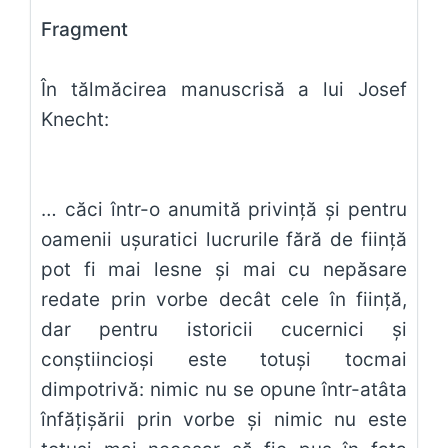
Fragment
În tălmăcirea manuscrisă a lui Josef
Knecht:
… căci într-o anumită privinţă şi pentru
oamenii uşuratici lucrurile fără de fiinţă
pot fi mai lesne şi mai cu nepăsare
redate prin vorbe decât cele în fiinţă,
dar pentru istoricii cucernici şi
conştiincioşi este totuşi tocmai
dimpotrivă: nimic nu se opune într-atâta
înfăţişării prin vorbe şi nimic nu este