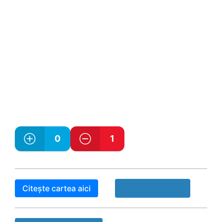
0
1
Citește cartea aici
Raport Book!