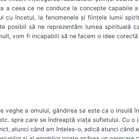
ra a ceea ce ne conduce la concepte capabile a f
l cu încetul, la fenomenele şi fiinţele lumii sp
te posibil să ne reprezentăm lumea spirituală 
ncapabili să ne facem o idee corectă despre spirit şi despre raporturile sale cu
e veghe a omului, gândirea sa este ca o insulă în m
tc. spre care se îndreaptă viaţa sufletului. Cu o
nct, atunci când am înţeles-o, adică atunci când a
pasiunilor şi al emoţiilor poate apărea un oarecare