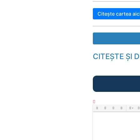
Citește cartea aic
Descarcă cartea
CITEȘTE ȘI 
Bold
Italic
Underline
Strikethrough
Align
Ord