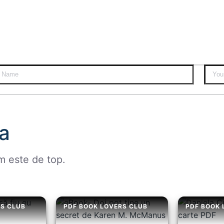
a
m este de top.
RS CLUB
PDF BOOK LOVERS CLUB
PDF BOOK 