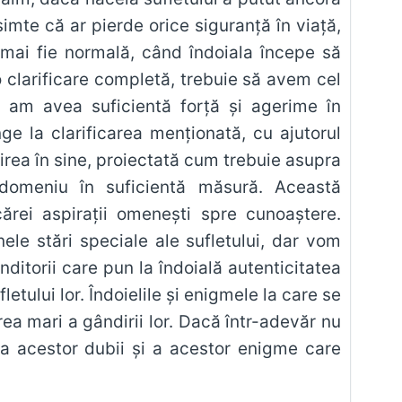
 simte că ar pierde orice siguranţă în viaţă,
ă mai fie normală, când îndoiala începe să
 clarificare completă, trebuie să avem cel
ă am avea suficientă forţă şi agerime în
ge la clarificarea menţionată, cu ajutorul
irea în sine, proiectată cum trebuie asupra
domeniu în suficientă măsură. Această
cărei aspiraţii omeneşti spre cunoaştere.
le stări speciale ale sufletului, dar vom
ditorii care pun la îndoială autenticitatea
etului lor. Îndoielile şi enigmele la care se
rea mari a gândirii lor. Dacă într-adevăr nu
uza acestor dubii şi a acestor enigme care