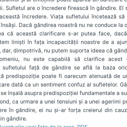
ii. Sufletul are o încredere firească în gândire. El
 această încredere. Viaţa sufletului încetează s
însăşi. Dacă gândirea noastră nu ne conduce la o
ea că această clarificare s-ar putea face, dac
em linişti în faţa incapacităţii noastre de a ajun
i, dar, dimpotrivă, nu putem suporta ideea că gând
omeniu, nu este capabilă să clarifice acest 
a sufletului faţă de gândire se află la baza ori
ă predispoziţie poate fi oarecum atenuată de une
care dată ca un sentiment confuz al sufletelor. Gân
i se înşală asupra predispoziţiei fundamentale a sufl
fond, ca urmare a unei tensiuni şi a unei agerimi p
re în gândire, ei nu şi-ar forţa creierul din ca
in gândire.