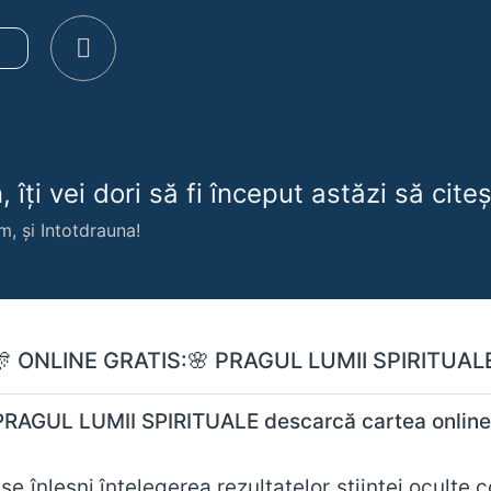
e
 îți vei dori să fi început astăzi să citeșt
m, și Intotdrauna!
 ONLINE GRATIS:🌸 PRAGUL LUMII SPIRITUA
teiner PRAGUL LUMII SPIRITUALE descarcă cartea onlin
se înlesni înţelegerea rezultatelor ştiinţei oculte c