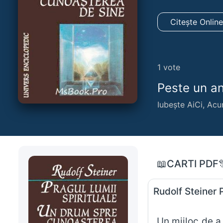
Citește Onlin
1
vote
Peste un an,
Iubește AiCi, Acu
📖CARTI PDF
Rudolf S
„Un mijloc de a 