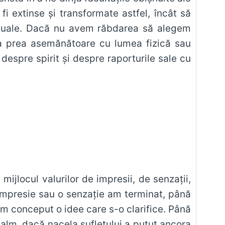
i extinse şi transformate astfel, încât să
irituale. Dacă nu avem răbdarea să alegem
ca prea asemănătoare cu lumea fizică sau
ijlocul valurilor de impresii, de senzaţii,
 impresie sau o senzaţie am terminat, până
m conceput o idee care s-o clarifice. Până
 calm, dacă nacela sufletului a putut ancora