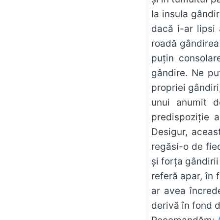
la insula gândir
dacă i-ar lipsi
roadă gândirea 
puţin consolar
gândire. Ne put
propriei gândir
unui anumit d
predispoziţie 
Desigur, aceast
regăsi-o de fie
şi forţa gândiri
referă apar, în 
ar avea încrede
derivă în fond d