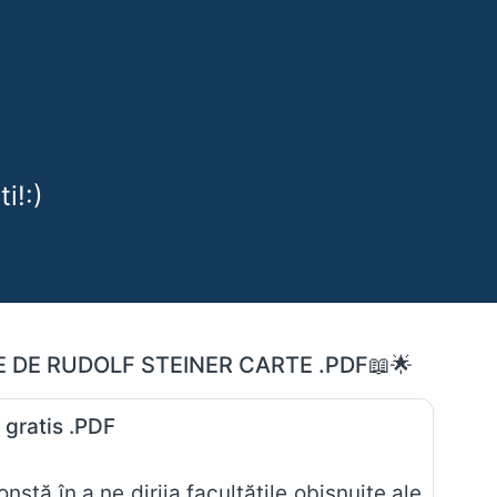
i!:)
LE DE RUDOLF STEINER CARTE .PDF📖🌟
e gratis .PDF
onstă în a ne dirija facultăţile obişnuite ale