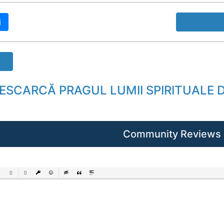
i
Raport B
DESCARCĂ PRAGUL LUMII SPIRITUALE 
Community Reviews
ered List
Unordered List
Insert Link
Insert protected link
Emoticons
Insert hidden text
Insert Quote
Insert spoiler