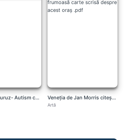
Daniela Cucuruz- Autism carte PDF
Veneția de Jan Morris citește online cea mai frumoasă carte scrisă despre acest oraș .pdf
Artă