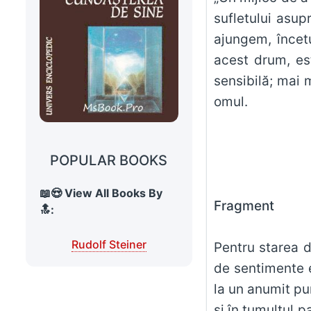
sufletului asup
ajungem, încetu
acest drum, es
sensibilă; mai mult, vom fi i
omul.
POPULAR BOOKS
📖😍 View All Books By
Fragment
🔝:
Rudolf Steiner
Pentru starea d
de sentimente e
la un anumit pu
şi în tumultul 