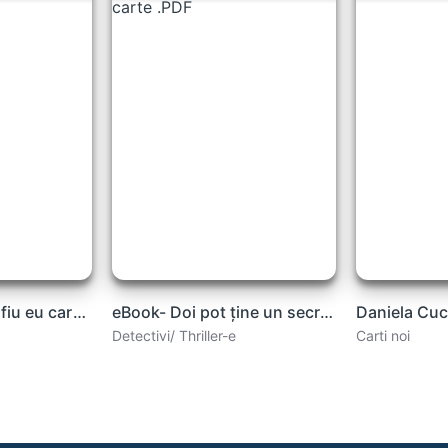
ALI SMITH Era să fiu eu carte .PDF
eBook- Doi pot ține un secret de Karen M. McManus carte .PDF
Detectivi/ Thriller-e
Carti noi