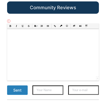
Community Reviews
Bold
Italic
Underline
Strikethrough
Align
Ordered List
Unordered List
Insert Link
Insert protected link
Emoticons
Insert hidden text
Insert Quote
Insert spoiler
0
Sent