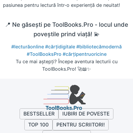
pasiunea pentru lectură într-o experiență de neuitat!
📍 Ne găsești pe ToolBooks.Pro - locul unde
poveștile prind viață! 💫
#lecturăonline
#cărțidigitale
#bibliotecămodernă
#ToolBooksPro
#cărțipentruoricine
Tu ce mai aștepți? Începe aventura lecturii cu
ToolBooks.Pro! 🚀📖✨
BESTSELLER
IUBIRI DE POVESTE
TOP 100
PENTRU SCRIITORI!