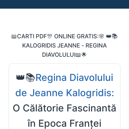
📖CARTI PDF🎊 ONLINE GRATIS:🌸 👑📚
KALOGRIDIS JEANNE - REGINA
DIAVOLULUI📖🌟
👑📚
Regina Diavolului
de Jeanne Kalogridis:
O Călătorie Fascinantă
în Epoca Franței