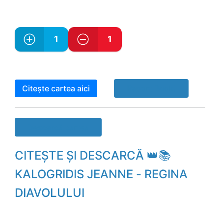
1
1
Citește cartea aici
Raport Book!
Descarcă cartea
CITEȘTE ȘI DESCARCĂ 👑📚
KALOGRIDIS JEANNE - REGINA
DIAVOLULUI