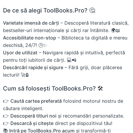
De ce să alegi ToolBooks.Pro? 🤔
Varietate imensă de cărți
– Descoperă literatură clasică,
bestseller-uri internaționale și cărți rar întâlnite. 🌍📖
Accesibilitate non-stop
– Biblioteca ta digitală e mereu
deschisă, 24/7! 🕒✨
Ușor de utilizat
– Navigare rapidă și intuitivă, perfectă
pentru toți iubitorii de cărți. 💻📲
Descărcări rapide și sigure
– Fără griji, doar plăcerea
lecturii! 🚀🔒
Cum să folosești ToolBooks.Pro? 🛠️
👉
Caută cartea preferată
folosind motorul nostru de
căutare inteligent.
👉
Descoperă titluri noi
și recomandări personalizate.
👉
Descarcă și citește
direct pe dispozitivul tău!
📚 Intră pe ToolBooks.Pro acum
și transformă-ți