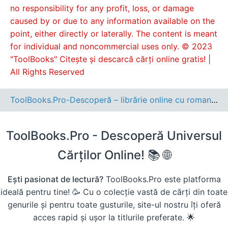
no responsibility for any profit, loss, or damage
caused by or due to any information available on the
point, either directly or laterally. The content is meant
for individual and noncommercial uses only. © 2023
"ToolBooks" Citește și descarcă cărți online gratis! |
All Rights Reserved
ToolBooks.Pro-Descoperă – librărie online cu romane, cărți pentru copii, dezvoltare personală și cele mai noi apariții editoriale.
ToolBooks.Pro - Descoperă Universul
Cărților Online! 📚 🌐
Ești pasionat de lectură?
ToolBooks.Pro este platforma
ideală pentru tine! 🥳 Cu o colecție vastă de cărți din toate
genurile și pentru toate gusturile, site-ul nostru îți oferă
acces rapid și ușor la titlurile preferate. 🌟