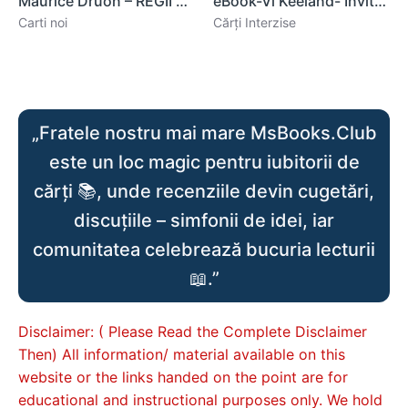
Maurice Druon – REGII BLESTEMAȚI – (7 in 1) .PDF
eBook-Vi Keeland- Invitația carte .PDF
Carti noi
Cărți Interzise
„Fratele nostru mai mare MsBooks.Club
este un loc magic pentru iubitorii de
cărți 📚, unde recenziile devin cugetări,
discuțiile – simfonii de idei, iar
comunitatea celebrează bucuria lecturii
📖.”
Disclaimer: ( Please Read the Complete Disclaimer
Then) All information/ material available on this
website or the links handed on the point are for
educational and instructional purposes only. We hold