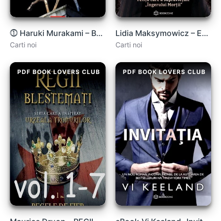
⓵ Haruki Murakami – Bărbați fără Femei .PDF
Lidia Maksymowicz – Eu sunt 70072 .PDF
Carti noi
Carti noi
PDF BOOK LOVERS CLUB
PDF BOOK LOVERS CLUB