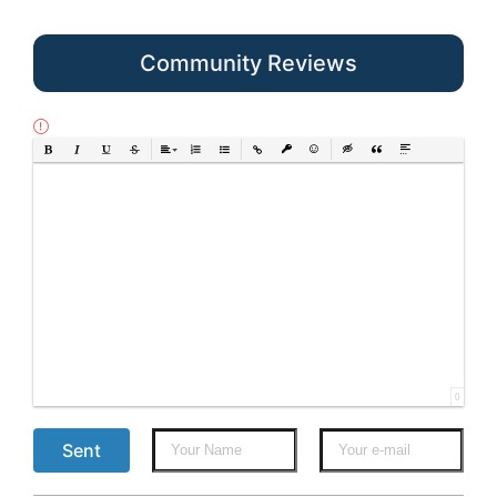
Community Reviews
Bold
Italic
Underline
Strikethrough
Align
Ordered List
Unordered List
Insert Link
Insert protected link
Emoticons
Insert hidden text
Insert Quote
Insert spoiler
0
Sent