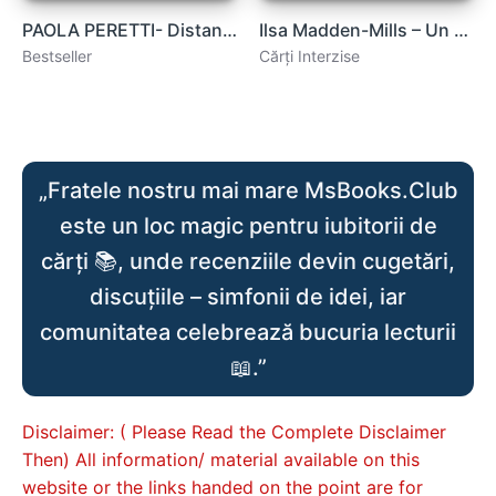
PAOLA PERETTI- Distanța dintre mine și cires .PDF
Ilsa Madden-Mills – Un altfel de Romeo .PDF
Bestseller
Cărți Interzise
„Fratele nostru mai mare MsBooks.Club
este un loc magic pentru iubitorii de
cărți 📚, unde recenziile devin cugetări,
discuțiile – simfonii de idei, iar
comunitatea celebrează bucuria lecturii
📖.”
Disclaimer: ( Please Read the Complete Disclaimer
Then) All information/ material available on this
website or the links handed on the point are for