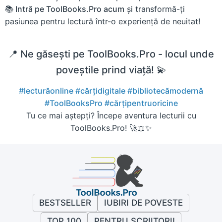
📚 Intră pe ToolBooks.Pro acum
și transformă-ți
pasiunea pentru lectură într-o experiență de neuitat!
📍 Ne găsești pe ToolBooks.Pro - locul unde
poveștile prind viață! 💫
#lecturăonline
#cărțidigitale
#bibliotecămodernă
#ToolBooksPro
#cărțipentruoricine
Tu ce mai aștepți? Începe aventura lecturii cu
ToolBooks.Pro! 🚀📖✨
BESTSELLER
IUBIRI DE POVESTE
TOP 100
PENTRU SCRIITORI!