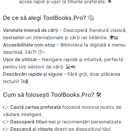
acces rapid și ușor la titlurile preferate. 🌟
De ce să alegi ToolBooks.Pro? 🤔
Varietate imensă de cărți
– Descoperă literatură clasică,
bestseller-uri internaționale și cărți rar întâlnite. 🌍📖
Accesibilitate non-stop
– Biblioteca ta digitală e mereu
deschisă, 24/7! 🕒✨
Ușor de utilizat
– Navigare rapidă și intuitivă, perfectă
pentru toți iubitorii de cărți. 💻📲
Descărcări rapide și sigure
– Fără griji, doar plăcerea
lecturii! 🚀🔒
Cum să folosești ToolBooks.Pro? 🛠️
👉
Caută cartea preferată
folosind motorul nostru de
căutare inteligent.
👉
Descoperă titluri noi
și recomandări personalizate.
👉
Descarcă și citește
direct pe dispozitivul tău!