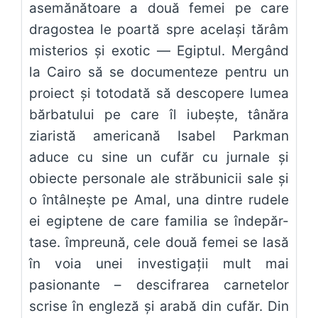
asemănătoare a două femei pe care
dragostea le poartă spre acelaşi tărâm
misterios şi exotic — Egiptul. Mergând
la Cairo să se documenteze pentru un
proiect şi totodată să descopere lumea
bărbatului pe care îl iubeşte, tânăra
ziaristă americană Isabel Parkman
aduce cu sine un cufăr cu jurnale şi
obiecte personale ale străbunicii sale şi
o întâlneşte pe Amal, una dintre rudele
ei egiptene de care familia se îndepăr-
tase. împreună, cele două femei se lasă
în voia unei investigaţii mult mai
pasionante – descifrarea carnetelor
scrise în engleză şi arabă din cufăr. Din