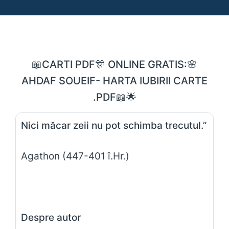
📖CARTI PDF🎊 ONLINE GRATIS:🌸
AHDAF SOUEIF- HARTA IUBIRII CARTE
.PDF📖🌟
Nici măcar zeii nu pot schimba trecutul.”
Agathon (447-401 î.Hr.)
Despre autor