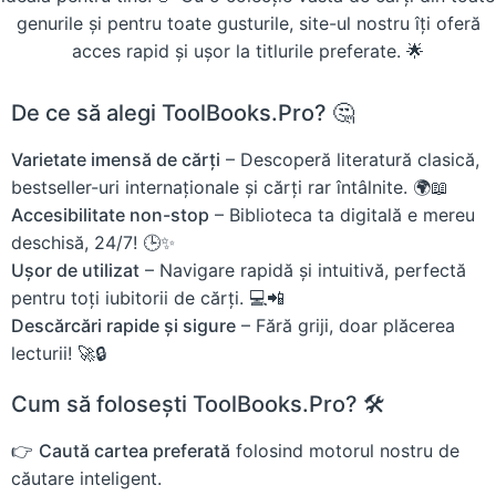
genurile și pentru toate gusturile, site-ul nostru îți oferă
acces rapid și ușor la titlurile preferate. 🌟
De ce să alegi ToolBooks.Pro? 🤔
Varietate imensă de cărți
– Descoperă literatură clasică,
bestseller-uri internaționale și cărți rar întâlnite. 🌍📖
Accesibilitate non-stop
– Biblioteca ta digitală e mereu
deschisă, 24/7! 🕒✨
Ușor de utilizat
– Navigare rapidă și intuitivă, perfectă
pentru toți iubitorii de cărți. 💻📲
Descărcări rapide și sigure
– Fără griji, doar plăcerea
lecturii! 🚀🔒
Cum să folosești ToolBooks.Pro? 🛠️
👉
Caută cartea preferată
folosind motorul nostru de
căutare inteligent.