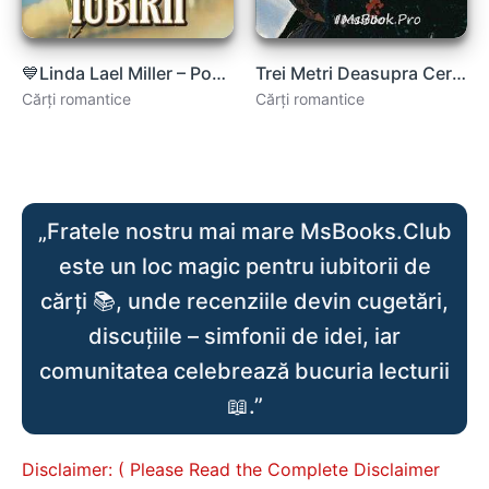
💙Linda Lael Miller – Povara Iubirii .pdf
Trei Metri Deasupra Cerului de Federico Moccia descarcă gratis .pdf
Cărți romantice
Cărți romantice
„Fratele nostru mai mare MsBooks.Club
este un loc magic pentru iubitorii de
cărți 📚, unde recenziile devin cugetări,
discuțiile – simfonii de idei, iar
comunitatea celebrează bucuria lecturii
📖.”
Disclaimer: ( Please Read the Complete Disclaimer