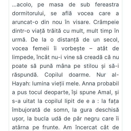
…acolo, pe masa de sub fereastra
dormitorului, se află vocea care a
aruncat-o din nou în visare. Crâmpeie
dintr-o viaţă trăită cu mult, mult timp în
urmă. De la o distanţă de un secol,
vocea femeii îi vorbeşte – atât de
limpede, încât nu-i vine să creadă că nu
poate să pună mâna pe stilou şi să-i
răspundă. Copilul doarme. Nur al-
Hayah: lumina vieţii mele. Anna probabil
a pus tocul deoparte, îşi spune Amal, şi
s-a uitat la copilul lipit de e a : la faţa
îmbujorată de somn, la gura deschisă
uşor, la bucla udă de păr negru care îi
atârna pe frunte. Am încercat cât de