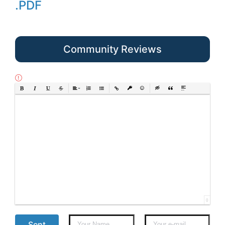
.PDF
Community Reviews
Bold
Italic
Underline
Strikethrough
Align
Ordered List
Unordered List
Insert Link
Insert protected link
Emoticons
Insert hidden text
Insert Quote
Insert spoiler
0
Sent