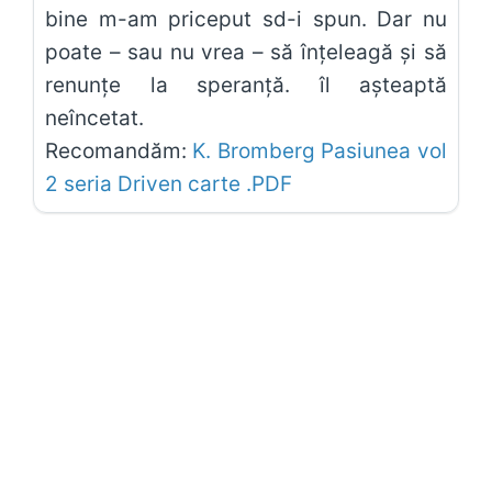
bine m-am priceput sd-i spun. Dar nu
poate – sau nu vrea – să înţeleagă şi să
renunţe la speranţă. îl aşteaptă
neîncetat.
Recomandăm:
K. Bromberg Pasiunea vol
2 seria Driven carte .PDF