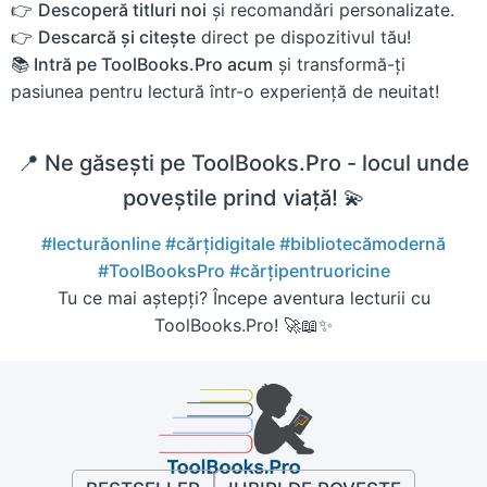
👉
Descoperă titluri noi
și recomandări personalizate.
👉
Descarcă și citește
direct pe dispozitivul tău!
📚 Intră pe ToolBooks.Pro acum
și transformă-ți
pasiunea pentru lectură într-o experiență de neuitat!
📍 Ne găsești pe ToolBooks.Pro - locul unde
poveștile prind viață! 💫
#lecturăonline
#cărțidigitale
#bibliotecămodernă
#ToolBooksPro
#cărțipentruoricine
Tu ce mai aștepți? Începe aventura lecturii cu
ToolBooks.Pro! 🚀📖✨