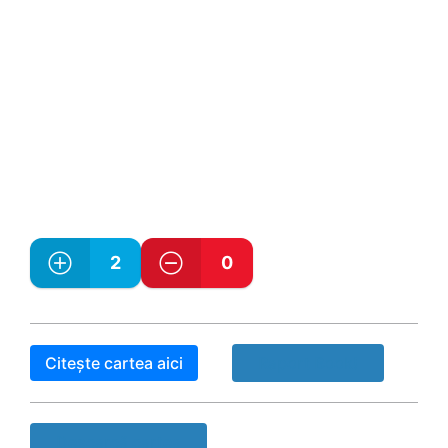
2
0
Citește cartea aici
Raport Book!
Descarcă cartea