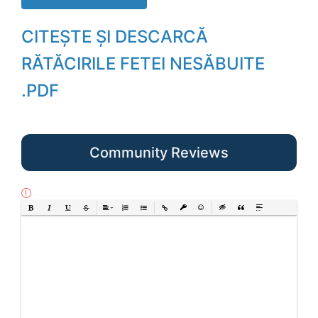
CITEȘTE ȘI DESCARCĂ
RĂTĂCIRILE FETEI NESĂBUITE
.PDF
Community Reviews
Bold
Italic
Underline
Strikethrough
Align
Ordered List
Unordered List
Insert Link
Insert protected link
Emoticons
Insert hidden text
Insert Quote
Insert spoiler