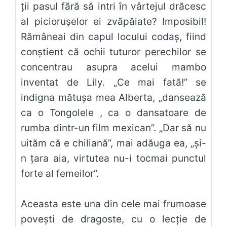
ţii pasul fără să intri în vârtejul drăcesc
al picioruşelor ei zvăpăiate? Imposibil!
Rămâneai din capul locului codaş, fiind
conştient că ochii tuturor perechilor se
concentrau asupra acelui mambo
inventat de Lily. „Ce mai fată!” se
indigna mătuşa mea Alberta, „dansează
ca o Tongolele , ca o dansatoare de
rumba dintr-un film mexican”. „Dar să nu
uităm că e chiliană”, mai adăuga ea, „şi-
n ţara aia, virtutea nu-i tocmai punctul
forte al femeilor”.
Aceasta este una din cele mai frumoase
povești de dragoste, cu o lecție de