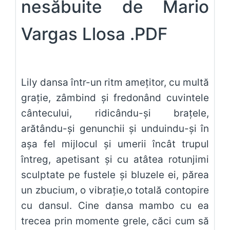
nesăbuite de Mario
Vargas Llosa .PDF
Lily dansa într-un ritm ameţitor, cu multă
graţie, zâmbind şi fredonând cuvintele
cântecului, ridicându-şi braţele,
arătându-şi genunchii şi unduindu-şi în
aşa fel mijlocul şi umerii încât trupul
întreg, apetisant şi cu atâtea rotunjimi
sculptate pe fustele şi bluzele ei, părea
un zbucium, o vibraţie,o totală contopire
cu dansul. Cine dansa mambo cu ea
trecea prin momente grele, căci cum să