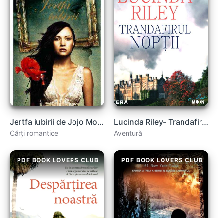
Jertfa iubirii de Jojo Moyes .PDF
Lucinda Riley- Trandafirul Nopții carte .PDF
Cărți romantice
Aventură
PDF BOOK LOVERS CLUB
PDF BOOK LOVERS CLUB