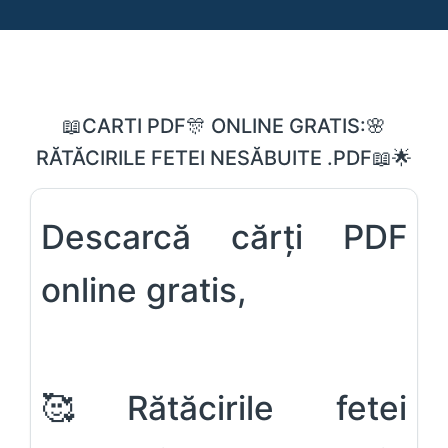
📖CARTI PDF🎊 ONLINE GRATIS:🌸
RĂTĂCIRILE FETEI NESĂBUITE .PDF📖🌟
Descarcă cărți PDF
online gratis,
🥰Rătăcirile fetei