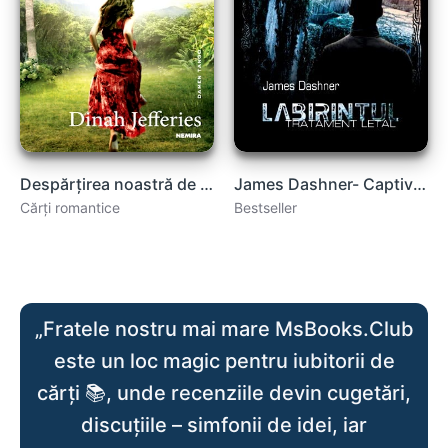
Despărțirea noastră de Dinah Jefferies carte .PDF
James Dashner- Captiv în labirint .PDF
Cărți romantice
Bestseller
„Fratele nostru mai mare MsBooks.Club
este un loc magic pentru iubitorii de
cărți 📚, unde recenziile devin cugetări,
discuțiile – simfonii de idei, iar