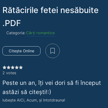
Rătăcirile fetei nesăbuite
.PDF
Categoria:
Cărți romantice
Citește Online
2
votes
Peste un an, îți vei dori să fi început
astăzi să citești!:)
Iubește AiCi, Acum, și Intotdrauna!