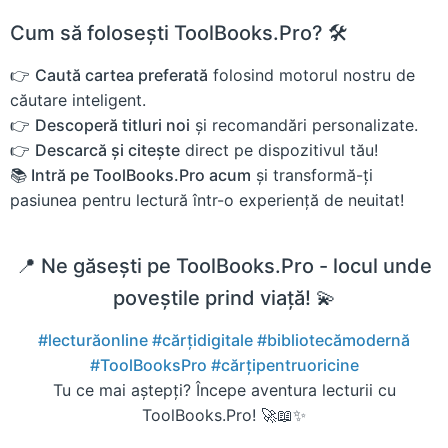
Cum să folosești ToolBooks.Pro? 🛠️
👉
Caută cartea preferată
folosind motorul nostru de
căutare inteligent.
👉
Descoperă titluri noi
și recomandări personalizate.
👉
Descarcă și citește
direct pe dispozitivul tău!
📚 Intră pe ToolBooks.Pro acum
și transformă-ți
pasiunea pentru lectură într-o experiență de neuitat!
📍 Ne găsești pe ToolBooks.Pro - locul unde
poveștile prind viață! 💫
#lecturăonline
#cărțidigitale
#bibliotecămodernă
#ToolBooksPro
#cărțipentruoricine
Tu ce mai aștepți? Începe aventura lecturii cu
ToolBooks.Pro! 🚀📖✨