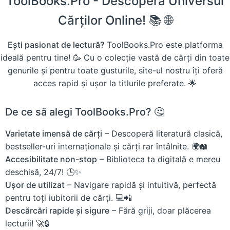
ToolBooks.Pro - Descoperă Universul
Cărților Online! 📚 🌐
Ești pasionat de lectură?
ToolBooks.Pro este platforma
ideală pentru tine! 🥳 Cu o colecție vastă de cărți din toate
genurile și pentru toate gusturile, site-ul nostru îți oferă
acces rapid și ușor la titlurile preferate. 🌟
De ce să alegi ToolBooks.Pro? 🤔
Varietate imensă de cărți
– Descoperă literatură clasică,
bestseller-uri internaționale și cărți rar întâlnite. 🌍📖
Accesibilitate non-stop
– Biblioteca ta digitală e mereu
deschisă, 24/7! 🕒✨
Ușor de utilizat
– Navigare rapidă și intuitivă, perfectă
pentru toți iubitorii de cărți. 💻📲
Descărcări rapide și sigure
– Fără griji, doar plăcerea
lecturii! 🚀🔒