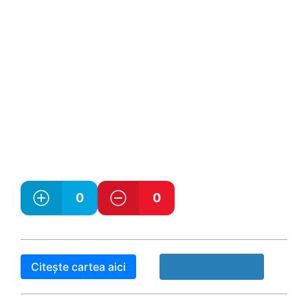
0
0
Citește cartea aici
Raport Book!