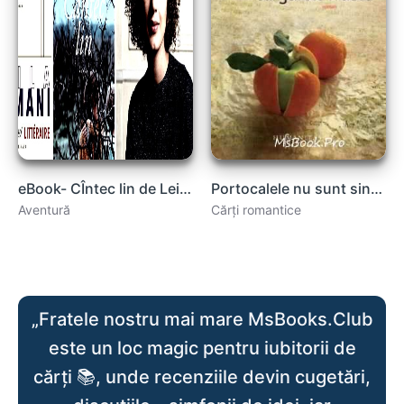
eBook- CÎntec lin de Leila Slimani .pdf
Portocalele nu sunt singurele fructe de Jeanette Winterson citește romane de dragoste .pdf
Aventură
Cărți romantice
„Fratele nostru mai mare MsBooks.Club
este un loc magic pentru iubitorii de
cărți 📚, unde recenziile devin cugetări,