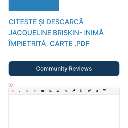
Descarcă cartea
CITEȘTE ȘI DESCARCĂ
JACQUELINE BRISKIN- INIMĂ
ÎMPIETRITĂ, CARTE .PDF
Community Reviews
Bold
Italic
Underline
Strikethrough
Align
Ordered List
Unordered List
Insert Link
Insert protected link
Emoticons
Insert hidden text
Insert Quote
Insert spoiler