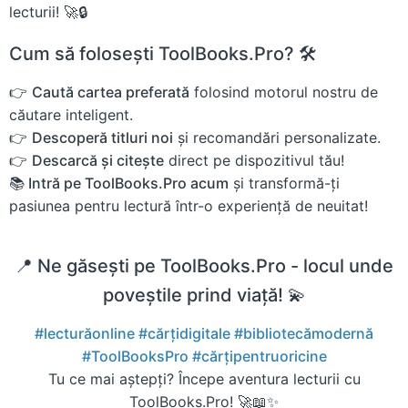
lecturii! 🚀🔒
Cum să folosești ToolBooks.Pro? 🛠️
👉
Caută cartea preferată
folosind motorul nostru de
căutare inteligent.
👉
Descoperă titluri noi
și recomandări personalizate.
👉
Descarcă și citește
direct pe dispozitivul tău!
📚 Intră pe ToolBooks.Pro acum
și transformă-ți
pasiunea pentru lectură într-o experiență de neuitat!
📍 Ne găsești pe ToolBooks.Pro - locul unde
poveștile prind viață! 💫
#lecturăonline
#cărțidigitale
#bibliotecămodernă
#ToolBooksPro
#cărțipentruoricine
Tu ce mai aștepți? Începe aventura lecturii cu
ToolBooks.Pro! 🚀📖✨