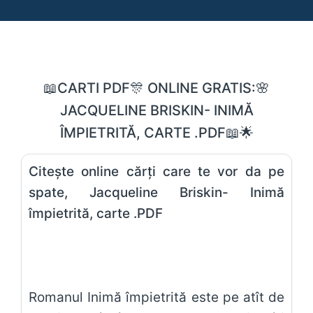
📖CARTI PDF🎊 ONLINE GRATIS:🌸
JACQUELINE BRISKIN- INIMĂ
ÎMPIETRITĂ, CARTE .PDF📖🌟
Citește online cărți care te vor da pe
spate, Jacqueline Briskin- Inimă
împietrită, carte .PDF
Romanul Inimă împietrită este pe atît de