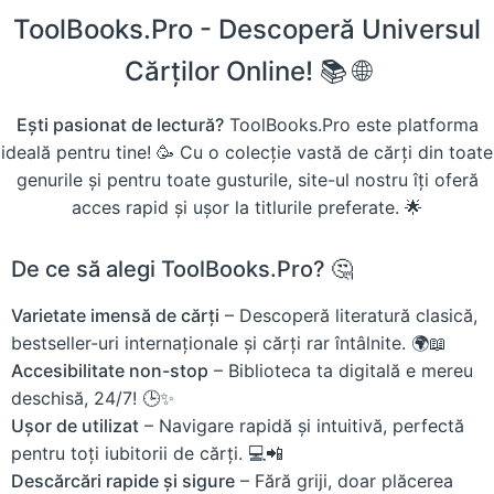
ToolBooks.Pro - Descoperă Universul
Cărților Online! 📚 🌐
Ești pasionat de lectură?
ToolBooks.Pro este platforma
ideală pentru tine! 🥳 Cu o colecție vastă de cărți din toate
genurile și pentru toate gusturile, site-ul nostru îți oferă
acces rapid și ușor la titlurile preferate. 🌟
De ce să alegi ToolBooks.Pro? 🤔
Varietate imensă de cărți
– Descoperă literatură clasică,
bestseller-uri internaționale și cărți rar întâlnite. 🌍📖
Accesibilitate non-stop
– Biblioteca ta digitală e mereu
deschisă, 24/7! 🕒✨
Ușor de utilizat
– Navigare rapidă și intuitivă, perfectă
pentru toți iubitorii de cărți. 💻📲
Descărcări rapide și sigure
– Fără griji, doar plăcerea