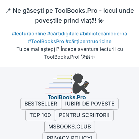
📍 Ne găsești pe ToolBooks.Pro - locul unde
poveștile prind viață! 💫
#lecturăonline
#cărțidigitale
#bibliotecămodernă
#ToolBooksPro
#cărțipentruoricine
Tu ce mai aștepți? Începe aventura lecturii cu
ToolBooks.Pro! 🚀📖✨
BESTSELLER
IUBIRI DE POVESTE
TOP 100
PENTRU SCRIITORI!
MSBOOKS.CLUB
PRIVACY POLICY!