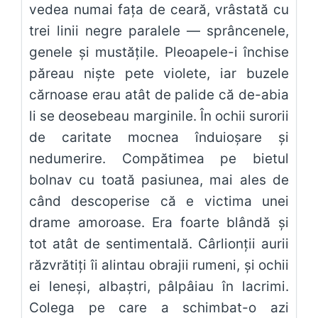
vedea numai fața de ceară, vrâstată cu
trei linii negre paralele — sprâncenele,
genele și mustățile. Pleoapele-i închise
păreau niște pete violete, iar buzele
cărnoase erau atât de palide că de-abia
li se deosebeau marginile. În ochii surorii
de caritate mocnea înduioșare și
nedumerire. Compătimea pe bietul
bolnav cu toată pasiunea, mai ales de
când descoperise că e victima unei
drame amoroase. Era foarte blândă și
tot atât de sentimentală. Cârlionții aurii
răzvrătiți îi alintau obrajii rumeni, și ochii
ei leneși, albaștri, pâlpâiau în lacrimi.
Colega pe care a schimbat-o azi