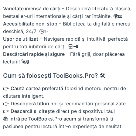
Varietate imensă de cărți
– Descoperă literatură clasică,
bestseller-uri internaționale și cărți rar întâlnite. 🌍📖
Accesibilitate non-stop
– Biblioteca ta digitală e mereu
deschisă, 24/7! 🕒✨
Ușor de utilizat
– Navigare rapidă și intuitivă, perfectă
pentru toți iubitorii de cărți. 💻📲
Descărcări rapide și sigure
– Fără griji, doar plăcerea
lecturii! 🚀🔒
Cum să folosești ToolBooks.Pro? 🛠️
👉
Caută cartea preferată
folosind motorul nostru de
căutare inteligent.
👉
Descoperă titluri noi
și recomandări personalizate.
👉
Descarcă și citește
direct pe dispozitivul tău!
📚 Intră pe ToolBooks.Pro acum
și transformă-ți
pasiunea pentru lectură într-o experiență de neuitat!