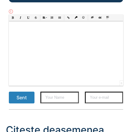
Bold
Italic
Underline
Strikethrough
Align
Ordered List
Unordered List
Insert Link
Insert protected link
Emoticons
Insert hidden text
Insert Quote
Insert spoiler
0
Sent
Citește deasemenea