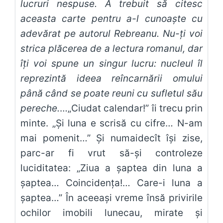
lucruri nespuse. A trebuit să citesc
aceasta carte pentru a-l cunoaşte cu
adevărat pe autorul Rebreanu. Nu-ţi voi
strica plăcerea de a lectura romanul, dar
îţi voi spune un singur lucru: nucleul îl
reprezintă ideea reîncarnării omului
până când se poate reuni cu sufletul său
pereche.
…„Ciudat calendar!” îi trecu prin
minte. „Şi luna e scrisă cu cifre… N-am
mai pomenit…” Şi numaidecît îşi zise,
parc-ar fi vrut să-şi controleze
luciditatea: „Ziua a şaptea din luna a
şaptea… Coincidenţa!… Care-i luna a
şaptea…” În aceeaşi vreme însă privirile
ochilor imobili lunecau, mirate şi