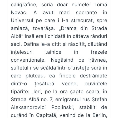
caligrafice, scria doar numele: Toma
Novac. A avut mari speranțe în
Universul pe care i l-a strecurat, spre
amiază, tovarășa. „Drama din Strada
Albă“ însă era lichidată în câteva rânduri
seci. Dafina le-a citit și răscitit, căutând
înțelesuri tainice în frazele
convenționale. Negăsind ce râvnea,
sufletul i se scălda într-o tristețe sură în
care pluteau, ca firicele destrămate
dintr-o țesătură veche, cuvintele
tipărite: „Ieri, pe la ora șapte seara, în
Strada Albă no. 7, emigrantul rus Ștefan
Aleksandrovici Poplinski, stabilit de
curând în Capitală, venind de la Berlin,