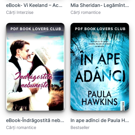
eBook- Vi Keeland – Acea Scânteie , carte .PDF
Mia Sheridan- Legămîntul lui Grayson .PDF
Cărți Interzise
Cărți romantice
PDF BOOK LOVERS CLUB
PDF BOOK LOVERS CLUB
eBook-Îndrăgostită nebuneşte vol.1 de Jill Shalvis .pdf
In ape adînci de Paula Hawkins .PDF
Cărți romantice
Bestseller