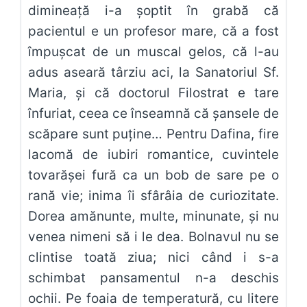
dimineață i-a șoptit în grabă că
pacientul e un profesor mare, că a fost
împușcat de un muscal gelos, că l-au
adus aseară târziu aci, la Sanatoriul Sf.
Maria, și că doctorul Filostrat e tare
înfuriat, ceea ce înseamnă că șansele de
scăpare sunt puține… Pentru Dafina, fire
lacomă de iubiri romantice, cuvintele
tovarășei fură ca un bob de sare pe o
rană vie; inima îi sfârâia de curiozitate.
Dorea amănunte, multe, minunate, și nu
venea nimeni să i le dea. Bolnavul nu se
clintise toată ziua; nici când i s-a
schimbat pansamentul n-a deschis
ochii. Pe foaia de temperatură, cu litere