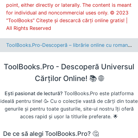
point, either directly or laterally. The content is meant
for individual and noncommercial uses only. © 2023
"ToolBooks" Citește și descarcă cărți online gratis! |
All Rights Reserved
ToolBooks.Pro-Descoperă – librărie online cu romane, cărți pentru copii, dezvoltare personală și cele mai noi apariții editoriale.
ToolBooks.Pro - Descoperă Universul
Cărților Online! 📚 🌐
Ești pasionat de lectură?
ToolBooks.Pro este platforma
ideală pentru tine! 🥳 Cu o colecție vastă de cărți din toate
genurile și pentru toate gusturile, site-ul nostru îți oferă
acces rapid și ușor la titlurile preferate. 🌟
De ce să alegi ToolBooks.Pro? 🤔