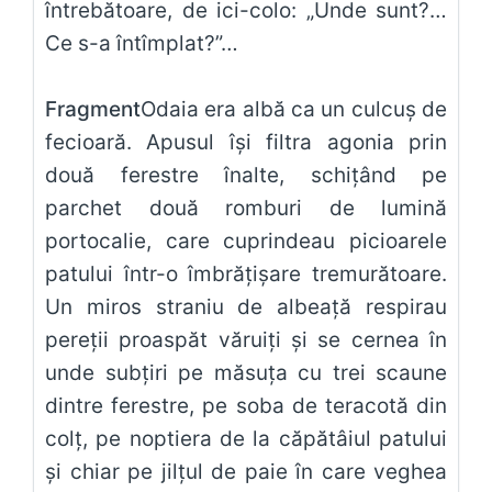
întrebătoare, de ici-colo: „Unde sunt?…
Fragment
Odaia era albă ca un culcuș de
fecioară. Apusul își filtra agonia prin
două ferestre înalte, schițând pe
parchet două romburi de lumină
portocalie, care cuprindeau picioarele
patului într-o îmbrățișare tremurătoare.
Un miros straniu de albeață respirau
pereții proaspăt văruiți și se cernea în
unde subțiri pe măsuța cu trei scaune
dintre ferestre, pe soba de teracotă din
colț, pe noptiera de la căpătâiul patului
și chiar pe jilțul de paie în care veghea