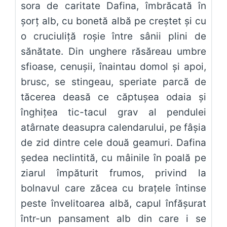
sora de caritate Dafina, îmbrăcată în
șorț alb, cu bonetă albă pe creștet și cu
o cruciuliță roșie între sânii plini de
sănătate. Din unghere răsăreau umbre
sfioase, cenușii, înaintau domol și apoi,
brusc, se stingeau, speriate parcă de
tăcerea deasă ce căptușea odaia și
înghițea tic-tacul grav al pendulei
atârnate deasupra calendarului, pe fâșia
de zid dintre cele două geamuri. Dafina
ședea neclintită, cu mâinile în poală pe
ziarul împăturit frumos, privind la
bolnavul care zăcea cu brațele întinse
peste învelitoarea albă, capul înfășurat
într-un pansament alb din care i se