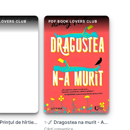
LOVERS CLUB
PDF BOOK LOVERS CLUB
ERIN WATT-Prințul de hîrtie .PDF
✨🌌 Dragostea na murit - Ashley Poston
Cărți romantice