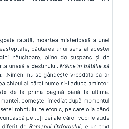
agoste ratată, moartea misterioasă a unei
neaşteptate, căutarea unui sens al acestei
ini năucitoare, pline de suspans şi de
orţa uriaşă a destinului.
Mâine în bătălie să
ă: „Nimeni nu se gândeşte vreodată că ar
a chipul al cărei nume şi-l aduce aminte.”
eşte de la prima pagină până la ultima.
 amantei, porneşte, imediat după momentul
asetei robotului telefonic, pe care o ia când
 cunoască pe toţi cei ale căror voci le aude
e diferit de
Romanul Oxfordului
, e un text