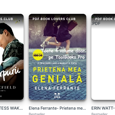
RS CLUB
PDF BOOK LOVERS CLUB
PDF BOOK 
Inimi purpurii de TESS WAKEFIELD carte .PDF
Elena Ferrante- Prietena mea genială .PDF
Bestseller
Bestseller