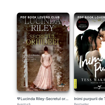
PDF BOOK LOVERS CLUB
PDF BOOK LOVE
💙Lucinda Riley-Secretul orhideei 💙PDF
Aventură
Bestseller