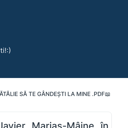
i!:)
ĂTĂLIE SĂ TE GÂNDEȘTI LA MINE .PDF📖