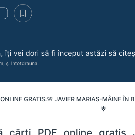
e
 îți vei dori să fi început astăzi să citeșt
m, și Intotdrauna!
 ONLINE GRATIS:🌸 JAVIER MARIAS-MÂINE ÎN B
🌟
tis Javier Marias-Mâine în