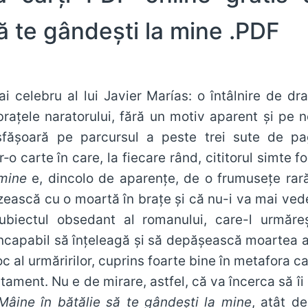
să te gândești la mine .PDF
 celebru al lui Javier Marías: o întâlnire de dr
braţele naratorului, fără un motiv aparent şi pe 
făşoară pe parcursul a peste trei sute de pag
tr‑o carte în care, la fiecare rând, cititorul simte f
 mine
e, dincolo de aparențe, de o frumusețe rar
zească cu o moartă în braţe şi că nu-i va mai vede
subiectul obsedant al romanului, care-l urmăr
 incapabil să înţeleagă şi să depăşească moartea
joc al urmăririlor, cuprins foarte bine în metafora c
tament. Nu e de mirare, astfel, că va încerca să îi
Mâine în bătălie să te gândeşti la mine
, atât d