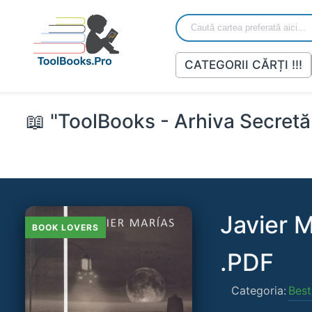
CATEGORII CĂRȚI !!!
📖 "ToolBooks - Arhiva Secretă 
Javier M
BOOK LOVERS
.PDF
Categoria:
Best