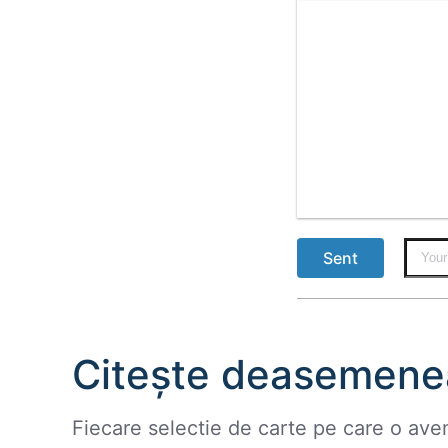
Bold
Italic
Underline
Strikethrough
Align
Ord
Sent
Citește deasemene
Fiecare selectie de carte pe care o ave