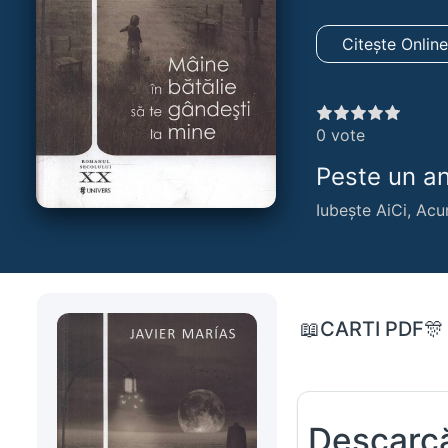
Citește Onlin
0
vote
Peste un an,
Iubește AiCi, Acu
📖CARTI PDF🎊
Descarcă cărți PDF online gra