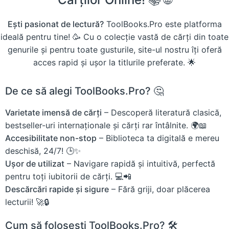
Ești pasionat de lectură?
ToolBooks.Pro este platforma
ideală pentru tine! 🥳 Cu o colecție vastă de cărți din toate
genurile și pentru toate gusturile, site-ul nostru îți oferă
acces rapid și ușor la titlurile preferate. 🌟
De ce să alegi ToolBooks.Pro? 🤔
Varietate imensă de cărți
– Descoperă literatură clasică,
bestseller-uri internaționale și cărți rar întâlnite. 🌍📖
Accesibilitate non-stop
– Biblioteca ta digitală e mereu
deschisă, 24/7! 🕒✨
Ușor de utilizat
– Navigare rapidă și intuitivă, perfectă
pentru toți iubitorii de cărți. 💻📲
Descărcări rapide și sigure
– Fără griji, doar plăcerea
lecturii! 🚀🔒
Cum să folosești ToolBooks.Pro? 🛠️