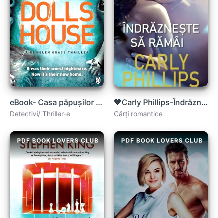
eBook- Casa păpușilor M.J. Arlidge .PDF
💙Carly Phillips-Îndrăznește să rămîi .pdf
Detectivi/ Thriller-e
Cărți romantice
PDF BOOK LOVERS CLUB
PDF BOOK LOVERS CLUB