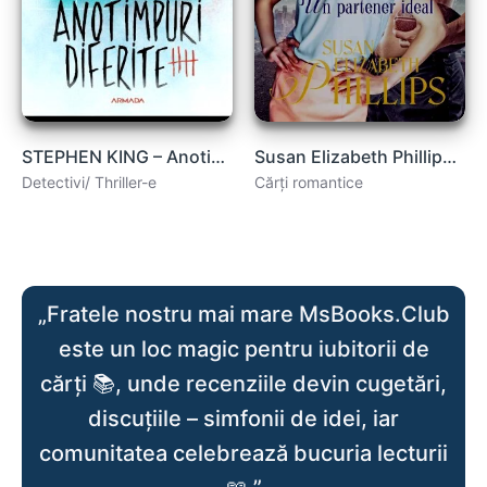
STEPHEN KING – Anotimpuri diferite carte .PDF
Susan Elizabeth Phillips- Chicago Stars #3 -Un Partener Ideal .PDF
Detectivi/ Thriller-e
Cărți romantice
„Fratele nostru mai mare MsBooks.Club
este un loc magic pentru iubitorii de
cărți 📚, unde recenziile devin cugetări,
discuțiile – simfonii de idei, iar
comunitatea celebrează bucuria lecturii