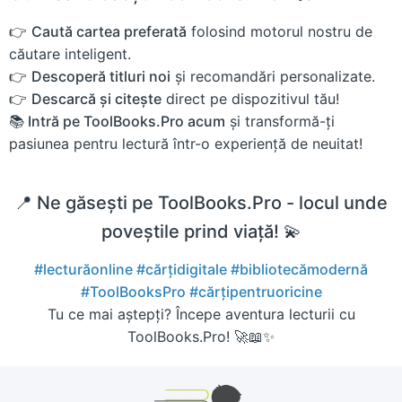
👉
Caută cartea preferată
folosind motorul nostru de
căutare inteligent.
👉
Descoperă titluri noi
și recomandări personalizate.
👉
Descarcă și citește
direct pe dispozitivul tău!
📚 Intră pe ToolBooks.Pro acum
și transformă-ți
pasiunea pentru lectură într-o experiență de neuitat!
📍 Ne găsești pe ToolBooks.Pro - locul unde
poveștile prind viață! 💫
#lecturăonline
#cărțidigitale
#bibliotecămodernă
#ToolBooksPro
#cărțipentruoricine
Tu ce mai aștepți? Începe aventura lecturii cu
ToolBooks.Pro! 🚀📖✨