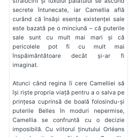
strălucirii și luxului palatului se ascund
secrete întunecate, iar Camellia află
curând că însăși esența existenței sale
este bazată pe o minciună – că puterile
sale sunt cu mult mai mari și că
pericolele pot fi cu mult mai
înspăimântătoare decât și-ar fi
imaginat.
Atunci când regina îi cere Camelliei să
își riște propria viață pentru a o salva pe
prințesa cuprinsă de boală folosindu-și
puterile Belles în moduri nepermise,
Camellia se confruntă cu o decizie
imposibilă. Cu viitorul ținutului Orléans