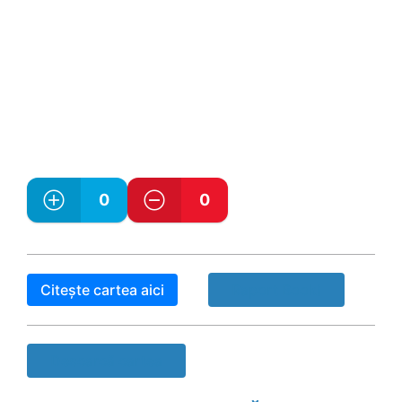
0
0
Citește cartea aici
Raport Book!
Descarcă cartea