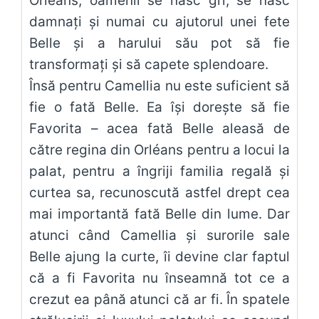
Orléans, oamenii se nasc gri, se nasc
damnați și numai cu ajutorul unei fete
Belle și a harului său pot să fie
transformați și să capete splendoare.
Însă pentru Camellia nu este suficient să
fie o fată Belle. Ea își dorește să fie
Favorita – acea fată Belle aleasă de
către regina din Orléans pentru a locui la
palat, pentru a îngriji familia regală și
curtea sa, recunoscută astfel drept cea
mai importantă fată Belle din lume. Dar
atunci când Camellia și surorile sale
Belle ajung la curte, îi devine clar faptul
că a fi Favorita nu înseamnă tot ce a
crezut ea până atunci că ar fi. În spatele