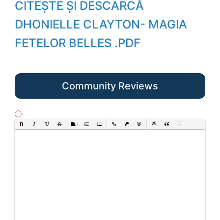
CITEȘTE ȘI DESCARCĂ
DHONIELLE CLAYTON- MAGIA
FETELOR BELLES .PDF
Community Reviews
Bold
Italic
Underline
Strikethrough
Align
Ordered List
Unordered List
Insert Link
Insert protected link
Emoticons
Insert hidden text
Insert Quote
Insert spoiler