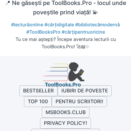
📍 Ne găsești pe ToolBooks.Pro - locul unde
poveștile prind viață! 💫
#lecturăonline
#cărțidigitale
#bibliotecămodernă
#ToolBooksPro
#cărțipentruoricine
Tu ce mai aștepți? Începe aventura lecturii cu
ToolBooks.Pro! 🚀📖✨
BESTSELLER
IUBIRI DE POVESTE
TOP 100
PENTRU SCRIITORI!
MSBOOKS.CLUB
PRIVACY POLICY!