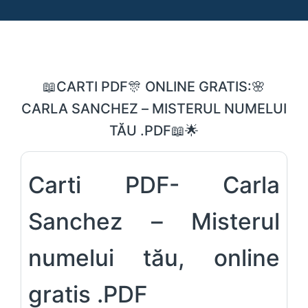
📖CARTI PDF🎊 ONLINE GRATIS:🌸
CARLA SANCHEZ – MISTERUL NUMELUI
TĂU .PDF📖🌟
Carti PDF- Carla
Sanchez – Misterul
numelui tău, online
gratis .PDF