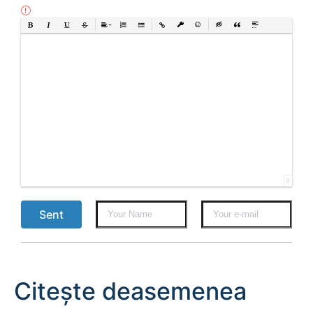
Bold
Italic
Underline
Strikethrough
Align
Ordered List
Unordered List
Insert Link
Insert protected link
Emoticons
Insert hidden text
Insert Quote
Insert spoiler
0
Sent
Citește deasemenea