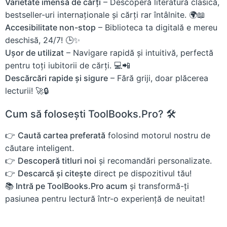
Varietate imensă de cărți
– Descoperă literatură clasică,
bestseller-uri internaționale și cărți rar întâlnite. 🌍📖
Accesibilitate non-stop
– Biblioteca ta digitală e mereu
deschisă, 24/7! 🕒✨
Ușor de utilizat
– Navigare rapidă și intuitivă, perfectă
pentru toți iubitorii de cărți. 💻📲
Descărcări rapide și sigure
– Fără griji, doar plăcerea
lecturii! 🚀🔒
Cum să folosești ToolBooks.Pro? 🛠️
👉
Caută cartea preferată
folosind motorul nostru de
căutare inteligent.
👉
Descoperă titluri noi
și recomandări personalizate.
👉
Descarcă și citește
direct pe dispozitivul tău!
📚 Intră pe ToolBooks.Pro acum
și transformă-ți
pasiunea pentru lectură într-o experiență de neuitat!