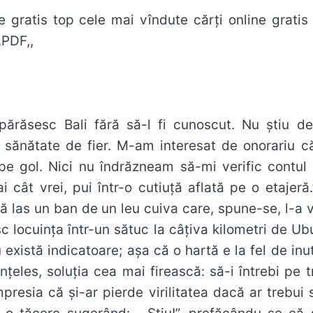
 gratis top cele mai vîndute cărți online gratis 
rte .PDF,,
ărăsesc Bali fără să-l fi cunoscut. Nu ştiu 
sănătate de fier. M-am interesat de onorariu căci
e gol. Nici nu îndrăzneam să-mi verific contul
i cât vrei, pui într-o cutiuţă aflată pe o etajer
ă las un ban de un leu cuiva care, spune-se, l-a v
 locuinţa într-un sătuc la câţiva kilometri de Ubud
 există indicatoare; aşa că o hartă e la fel de inu
ţeles, soluţia cea mai firească: să-i întrebi pe t
mpresia că şi-ar pierde virilitatea dacă ar trebui