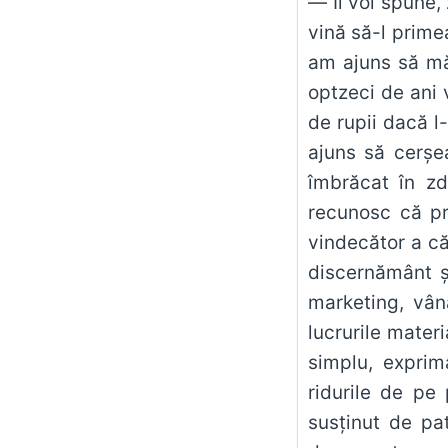
— Îi voi spune,
vină să-l prime
am ajuns să mă
optzeci de ani 
de rupii dacă l
ajuns să cerşe
îmbrăcat în zd
recunosc că pr
vindecător a că
discernământ ş
marketing, vân
lucrurile mater
simplu, exprim
ridurile de pe
susţinut de pat