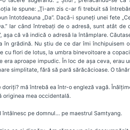
r-o tăcere sugerând: „ Ştiu!”, prefăcându-se c
oţia le spune: „Ţi-am zis c-ar fi trebuit să întreb
pun întotdeauna „Da”. Dacă-i spuneţi unei fete „Ce
.” Iar când întrebaţi de o adresă, sunt atât de do
u”, aşa că vă indică o adresă la întâmplare. Cău
ea în grădină. Nu ştiu de ce dar îmi închipuisem o
e cu flori de lotus, la umbra binevoitoare a copac
e era aproape impudic. În loc de aşa ceva, erau u
 mare simplitate, fără să pară sărăcăcioase. O tână
 doriţi? mă întrebă ea într-o engleză vagă. Înălţi
ă originea mea occidentală.
l întâlnesc pe domnul… pe maestrul Samtyang.