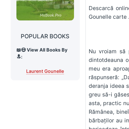
Descarcă online
Gounelle ca
POPULAR BOOKS
📖😍 View All Books By
Nu vroiam să p
🔝:
dintotdeauna o 
meu era aproap
Laurent Gounelle
răspunseră: „Da
deranja ideea s
greu să-i găsesc
asta, practic nu
Rămânea, bineîn
bărbaţilor au i