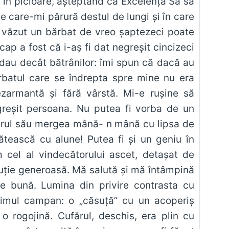
 în picioare, aşteptând ca Excelenţa Sa să
e care-mi părură destul de lungi şi în care
m văzut un bărbat de vreo şaptezeci poate
ap a fost că i-aş fi dat negreşit cincizeci
 dau decât bătrânilor: îmi spun că dacă au
rbatul care se îndrepta spre mine nu era
zarmantă şi fără vârstă. Mi-e ruşine să
reşit persoana. Nu putea fi vorba de un
darul său mergea mână- n mână cu lipsa de
ătească cu alune! Putea fi şi un geniu în
 cel al vindecătorului ascet, detaşat de
ribuţie generoasă. Mă salută şi mă întâmpină
e bună. Lumina din privire contrasta cu
 primul campan: o „căsuţă” cu un acoperiş
 o rogojină. Cufărul, deschis, era plin cu