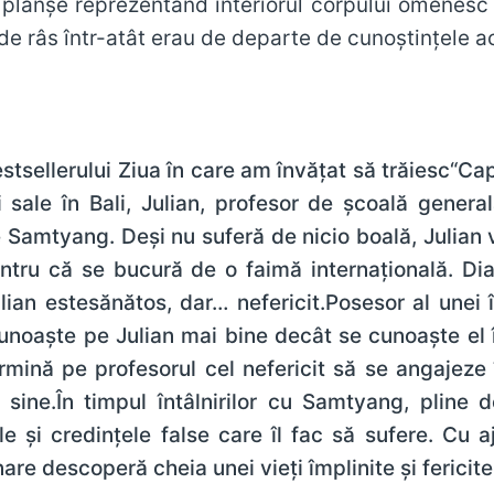
lanşe reprezentând interiorul corpului omenesc ca
de râs într-atât erau de departe de cunoştinţele a
estsellerului Ziua în care am învăţat să trăiesc“Ca
i sale în Bali, Julian, profesor de şcoală genera
Samtyang. Deşi nu suferă de nicio boală, Julian v
entru că se bucură de o faimă internaţională. Di
ian estesănătos, dar… nefericit.Posesor al unei în
unoaşte pe Julian mai bine decât se cunoaşte el 
etermină pe profesorul cel nefericit să se angajez
 sine.În timpul întâlnirilor cu Samtyang, pline d
le şi credinţele false care îl fac să sufere. Cu a
are descoperă cheia unei vieţi împlinite şi fericite