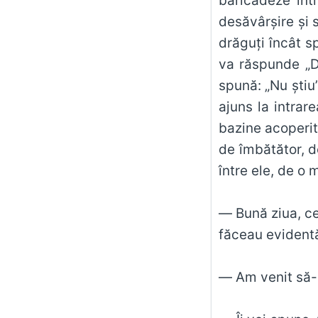
baricadeze înt
desăvârşire şi s
drăguţi încât s
va răspunde „Da
spună: „Nu şti
ajuns la intrar
bazine acoperit
de îmbătător, d
între ele, de o
— Bună ziua, ce
făceau evident
— Am venit să-