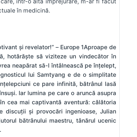
re, într-o altă împrejurare, m-ar fi făcut
ctuale în medicină.
ptivant şi revelator!” – Europe 1Aproape de
lă, hotărăşte să viziteze un vindecător în
rea neapărat să-l întâlnească pe înțelept,
agnosticul lui Samtyang e de o simplitate
ţelepciuni ce pare infinită, bătrânul lasă
însuşi. Iar lumina pe care o aruncă asupra
e în cea mai captivantă aventură: călătoria
e discuţii şi provocări ingenioase, Julian
jutorul bătrânului maestru, tânărul ucenic
.