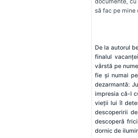
documente, cu p
să fac pe mine 
De la autorul b
finalul vacanţe
vârstă pe nume 
fie şi numai p
dezarmantă: Jul
impresia că-l c
vieţii lui îl d
descoperirii de
descoperă frici
dornic de ilumin