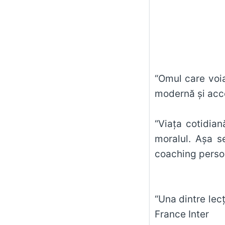
“Omul care voia
modernă şi acc
“Viaţa cotidian
moralul. Aşa s
coaching person
“Una dintre lecţ