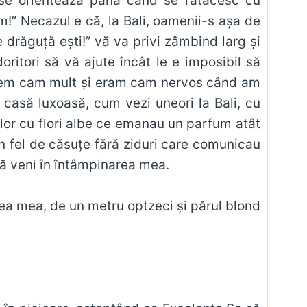
ă se orientează până când se rătăcesc cu
ăm!” Necazul e că, la Bali, oamenii-s aşa de
 drăguţă eşti!” vă va privi zâmbind larg şi
ritori să vă ajute încât le e imposibil să
tasem cam mult şi eram cam nervos când am
 casă luxoasă, cum vezi uneori la Bali, cu
ilor cu flori albe ce emanau un parfum atât
n fel de căsuţe fără ziduri care comunicau
ră veni în întâmpinarea mea.
mea mea, de un metru optzeci şi părul blond