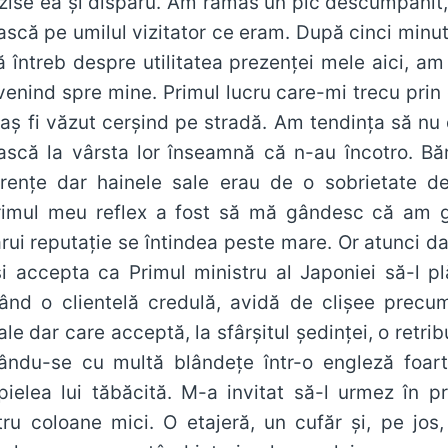
 zise ea şi dispăru. Am rămas un pic descumpănit,
ască pe umilul vizitator ce eram. După cinci minut
 întreb despre utilitatea prezenţei mele aici, a
venind spre mine. Primul lucru care-mi trecu prin c
-aş fi văzut cerşind pe stradă. Am tendinţa să nu
ască la vârsta lor înseamnă că n-au încotro. Bă
renţe dar hainele sale erau de o sobrietate de
imul meu reflex a fost să mă gândesc că am g
rui reputaţie se întindea peste mare. Or atunci 
i accepta ca Primul ministru al Japoniei să-l pl
ând o clientelă credulă, avidă de clişee precum
iale dar care acceptă, la sfârşitul şedinţei, o ret
ându-se cu multă blândeţe într-o engleză foart
 pielea lui tăbăcită. M-a invitat să-l urmez în
ru coloane mici. O etajeră, un cufăr şi, pe jos,