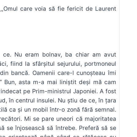
,,Omul care voia să fie fericit de Laurent
de ce. Nu eram bolnav, ba chiar am avut
, fiind la sfârşitul sejurului, portmoneul
 din bancă. Oamenii care-l cunoşteau îmi
ă.” Bun, asta m-a mai liniştit deşi mă cam
indecat pe Prim-ministrul Japoniei. A fost
, în centrul insulei. Nu ştiu de ce, în ţara
tilă ca şi un mobil într-o zonă fără semnal.
recători. Mi se pare uneori că majoritatea
 să se înjosească să întrebe. Preferă să se