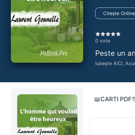
Citește Onlin
0
vote
Peste un an,
Iubește AiCi, Acu
📖CARTI PDF