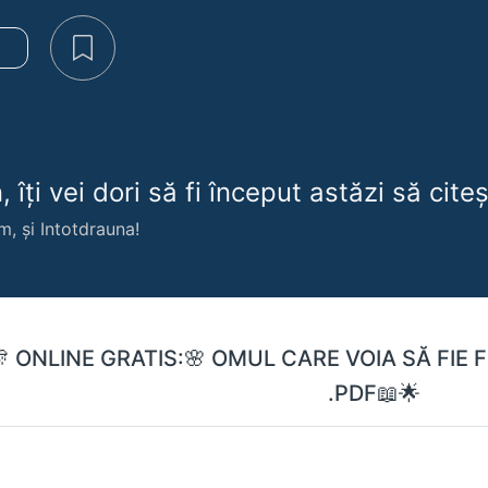
e
 îți vei dori să fi început astăzi să citeșt
m, și Intotdrauna!
 ONLINE GRATIS:🌸 OMUL CARE VOIA SĂ FIE
.PDF📖🌟