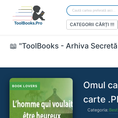
CATEGORII CĂRȚI !!!
📖 "ToolBooks - Arhiva Secretă 
Omul car
BOOK LOVERS
carte .
Categoria:
Best