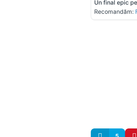
Un final epic p
Recomandăm:
5