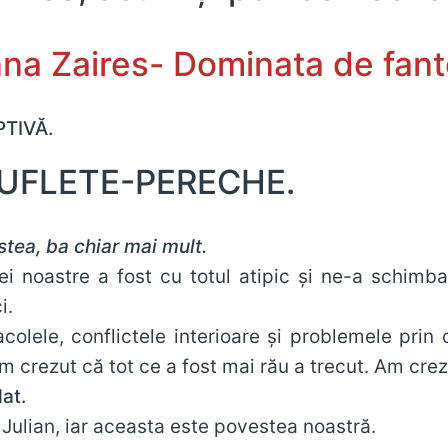
na Zaires- Dominata de fante
PTIVĂ.
 SUFLETE-PERECHE.
tea, ba chiar mai mult.
iei noastre a fost cu totul atipic și ne-a schim
i.
colele, conflictele interioare și problemele pri
m crezut că tot ce a fost mai rău a trecut. Am crez
at.
Julian, iar aceasta este povestea noastră.