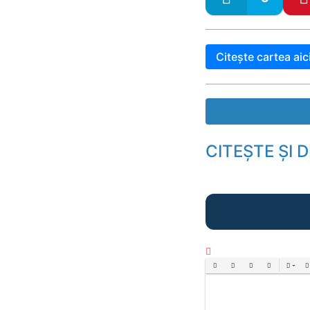
Citește cartea aic
Descarcă cartea
CITEȘTE ȘI 
Bold
Italic
Underline
Strikethrough
Align
Ord