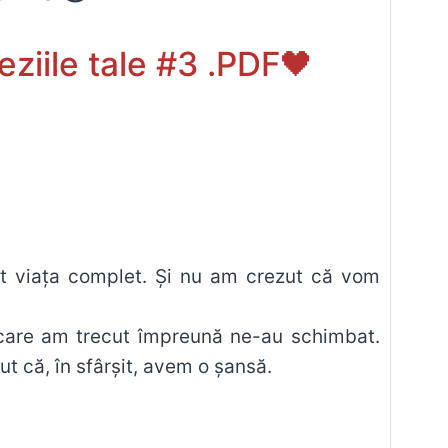
ziile tale #3 .PDF🖤
bat viața complet. Și nu am crezut că vom
n care am trecut împreună ne-au schimbat.
ut că, în sfârșit, avem o șansă.