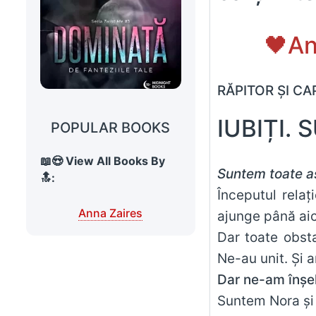
🖤An
RĂPITOR ȘI CA
IUBIȚI.
POPULAR BOOKS
📖😍 View All Books By
Suntem toate as
🔝:
Începutul relaț
Anna Zaires
ajunge până aic
Dar toate obsta
Ne-au unit. Și a
Dar ne-am înșel
Suntem Nora și 