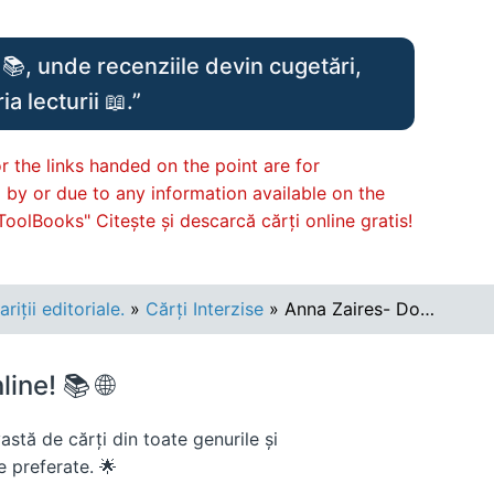
📚, unde recenziile devin cugetări,
a lecturii 📖.”
r the links handed on the point are for
d by or due to any information available on the
ToolBooks" Citește și descarcă cărți online gratis!
iții editoriale.
»
Cărți Interzise
» Anna Zaires- Dominata de fanteziile tale #3 .PDF
ine! 📚 🌐
stă de cărți din toate genurile și
le preferate. 🌟