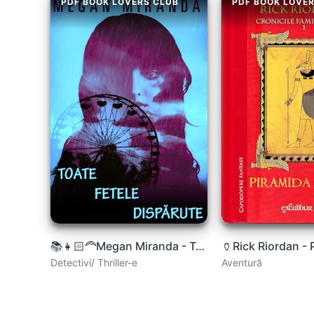
PDF BOOK LOVERS CLUB
PDF BOOK LOVE
📚👧🏻‍🦰Megan Miranda - Toate fetele dispărute
Detectivi/ Thriller-e
Aventură