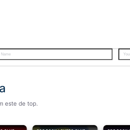
a
m este de top.