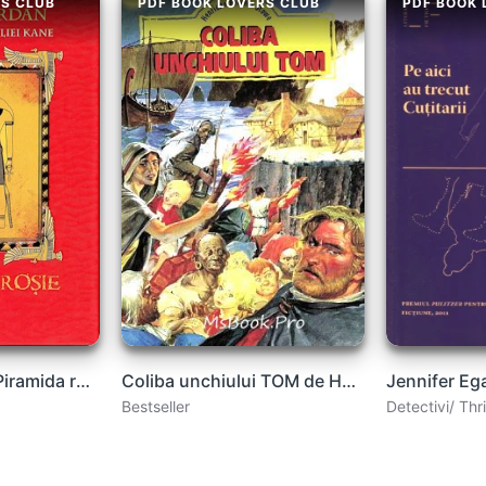
RS CLUB
PDF BOOK LOVERS CLUB
PDF BOOK 
🏺Rick Riordan - Piramida roşie
Coliba unchiului TOM de HARRIET BEECHER STOWE carte .PDF
Bestseller
Detectivi/ Thri