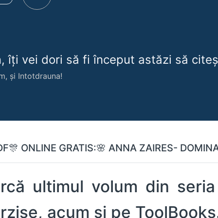
 îți vei dori să fi început astăzi să citeșt
m, și Intotdrauna!
DF🎊 ONLINE GRATIS:🌸 ANNA ZAIRES- DOMINAT
rcă ultimul volum din seri
terzise, acum și pe ToolBooks