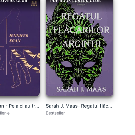
LOVERS CLUB
PDF BOOK LOVERS CLUB
Jennifer Egan - Pe aici au trecut cuțitarii
Sarah J. Maas- Regatul flăcărilor argintii vol.4 gratis .PDF
ller-e
Bestseller