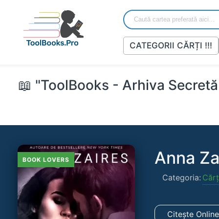
CATEGORII CĂRȚI !!!
📖 "ToolBooks - Arhiva Secretă 
Anna Zai
BOOK LOVERS
Categoria:
Cărț
Citește Onlin