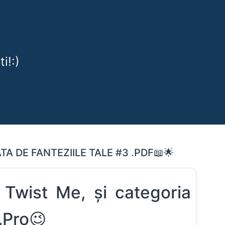
i!:)
A DE FANTEZIILE TALE #3 .PDF📖🌟
a
Twist Me
, și categoria
.Pro😉