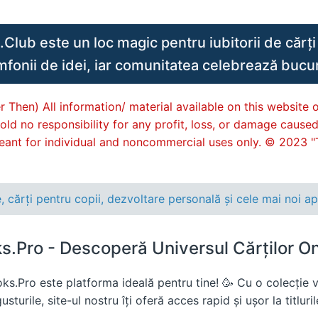
lub este un loc magic pentru iubitorii de cărți 
imfonii de idei, iar comunitatea celebrează bucuri
 Then) All information/ material available on this website o
old no responsibility for any profit, loss, or damage cause
s meant for individual and noncommercial uses only. © 2023 "
ărți pentru copii, dezvoltare personală și cele mai noi apar
.Pro - Descoperă Universul Cărților Onl
s.Pro este platforma ideală pentru tine! 🥳 Cu o colecție va
sturile, site-ul nostru îți oferă acces rapid și ușor la titluri