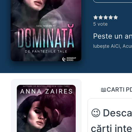
5
vote
Peste un an,
Iubește AiCi, Acu
📖CARTI P
😉Desca
cărți in