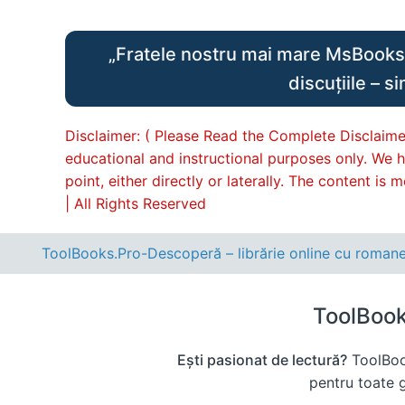
„Fratele nostru mai mare MsBooks.C
discuțiile – s
Disclaimer: ( Please Read the Complete Disclaimer
educational and instructional purposes only. We h
point, either directly or laterally. The content i
| All Rights Reserved
ToolBooks.Pro-Descoperă – librărie online cu romane, c
ToolBooks
Ești pasionat de lectură?
ToolBook
pentru toate gu