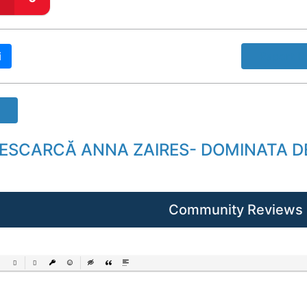
i
Raport B
DESCARCĂ ANNA ZAIRES- DOMINATA DE
Community Reviews
ered List
Unordered List
Insert Link
Insert protected link
Emoticons
Insert hidden text
Insert Quote
Insert spoiler