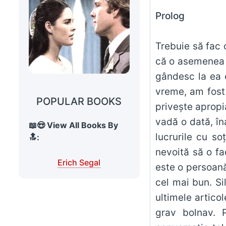
Prolog
Trebuie să fac 
că o asemenea 
gândesc la ea c
vreme, am fost 
POPULAR BOOKS
priveşte apropi
vadă o dată, în
📖😍 View All Books By
lucrurile cu so
🔝:
nevoită să o fa
Erich Segal
este o persoană
cel mai bun. Si
ultimele artico
grav bolnav. P