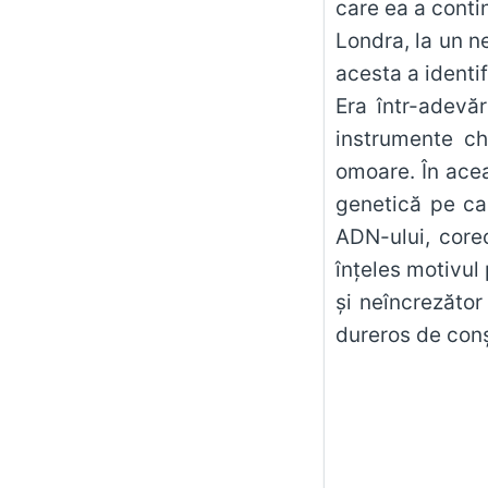
care ea a contin
Londra, la un n
acesta a identi
Era într-adevăr
instrumente ch
omoare. În acea
genetică pe ca
ADN-ului, corec
înţeles motivul
şi neîncrezător
dureros de conş