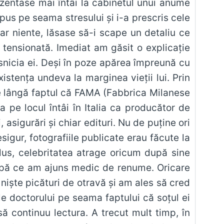
ezentase mai întâi la cabinetul unui anume
pus pe seama stresului şi i-a prescris cele
ar niente, lăsase să-i scape un detaliu ce
 tensionată. Imediat am găsit o explicaţie
nicia ei. Deşi în poze apărea împreună cu
xistenţa undeva la marginea vieţii lui. Prin
Pe lângă faptul că FAMA (Fabbrica Milanese
ua pe locul întâi în Italia ca producător de
asigurări şi chiar edituri. Nu de puţine ori
esigur, fotografiile publicate erau făcute la
plus, celebritatea atrage oricum după sine
după ce am ajuns medic de renume. Oricare
a nişte picături de otravă şi am ales să cred
ile doctorului pe seama faptului că soţul ei
să continuu lectura. A trecut mult timp, în