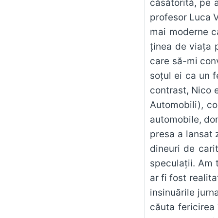
căsătorită, pe 
profesor Luca V
mai moderne cal
ţinea de viaţa 
care să-mi conv
soţul ei ca un 
contrast, Nico 
Automobili), co
automobile, dome
presa a lansat z
dineuri de cari
speculaţii. Am
ar fi fost reali
insinuările jur
căuta fericirea