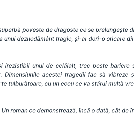
 superbă poveste de dragoste ce se prelungește d
a unui deznodământ tragic, și-ar dori-o oricare din
ași irezistibil unul de celălalt, trec peste barier
r. Dimensiunile acestei tragedii fac să vibreze și
carte tulburătoare, cu un ecou ce va stărui multă v
– Un roman ce demonstrează, încă o dată, cât de în