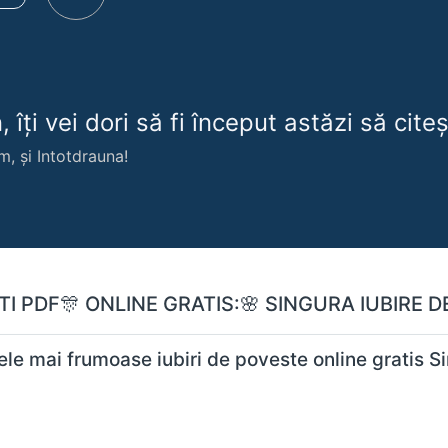
 îți vei dori să fi început astăzi să citeșt
m, și Intotdrauna!
TI PDF🎊 ONLINE GRATIS:🌸 SINGURA IUBIRE D
Desca