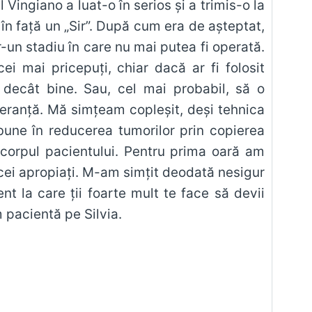
Vingiano a luat-o în serios şi a trimis-o la
 în faţă un „Sir”. După cum era de aşteptat,
-un stadiu în care nu mai putea fi operată.
ei mai pricepuţi, chiar dacă ar fi folosit
 decât bine. Sau, cel mai probabil, să o
peranţă. Mă simţeam copleşit, deşi tehnica
une în reducerea tumorilor prin copierea
n corpul pacientului. Pentru prima oară am
e cei apropiaţi. M-am simţit deodată nesigur
nt la care ţii foarte mult te face să devii
 pacientă pe Silvia.