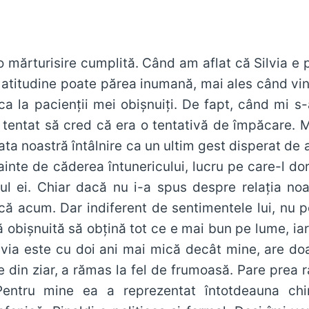
o mărturisire cumplită. Când am aflat că Silvia e p
atitudine poate părea inumană, mai ales când vin
a la pacienţii mei obişnuiţi. De fapt, când mi s
tentat să cred că era o tentativă de împăcare. Mă
ata noastră întâlnire ca un ultim gest disperat de
ainte de căderea întunericului, lucru pe care-l do
ţul ei. Chiar dacă nu i-a spus despre relaţia noa
că acum. Dar indiferent de sentimentele lui, nu po
 obişnuită să obţină tot ce e mai bun pe lume, ia
lvia este cu doi ani mai mică decât mine, are do
le din ziar, a rămas la fel de frumoasă. Pare prea 
entru mine ea a reprezentat întotdeauna chin