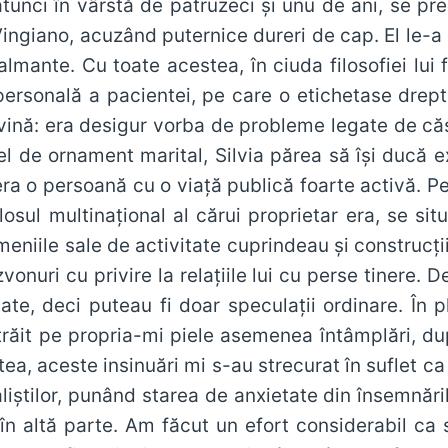
atunci în vârstă de patruzeci şi unu de ani, se pr
ingiano, acuzând puternice dureri de cap. El le-a 
mante. Cu toate acestea, în ciuda filosofiei lui f
personală a pacientei, pe care o etichetase drept
ină: era desigur vorba de probleme legate de căs
fel de ornament marital, Silvia părea să îşi ducă e
era o persoană cu o viaţă publică foarte activă. 
losul multinaţional al cărui proprietar era, se sit
niile sale de activitate cuprindeau şi construcţii, 
vonuri cu privire la relaţiile lui cu perse tinere. D
tate, deci puteau fi doar speculaţii ordinare. În 
 trăit pe propria-mi piele asemenea întâmplări, 
tatea, aceste insinuări mi s-au strecurat în suflet c
naliştilor, punând starea de anxietate din însemnăr
 în altă parte. Am făcut un efort considerabil ca 