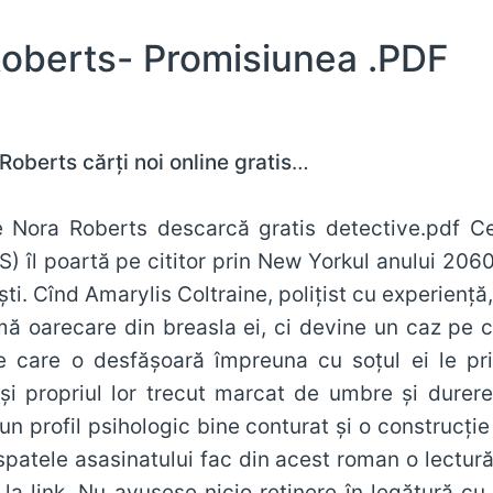
😨Nora Roberts- Promisiunea .PDF
 Roberts
cărți noi online gratis
…
rts descarcă gratis detective.pdf Celebra autoare de bestselleruri J.D. ROBB
îl poartă pe cititor prin New Yorkul anului 2060
 armă, pentru Eve ea
mă oarecare din breasla ei, ci devine un caz pe c
 care o desfășoară împreuna cu soțul ei le pril
ul lor trecut marcat de umbre și durere. Acțiunea complicată, plină de suspa
un profil psihologic bine conturat și o construcție
spatele asasinatului fac din acest roman o lectură
la link. Nu avusese nicio reținere în legătură cu 