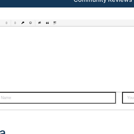
ered List
Unordered List
Insert Link
Insert protected link
Emoticons
Insert hidden text
Insert Quote
Insert spoiler
a