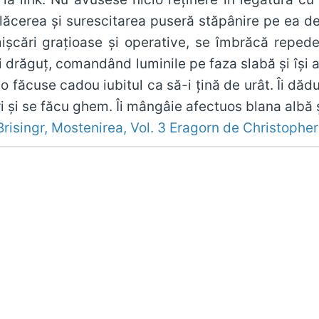
plăcerea și surescitarea puseră stăpânire pe ea d
șcări grațioase și operative, se îmbrăcă repede
 drăguț, comandând luminile pe faza slabă și își
-o făcuse cadou iubitul ca să-i țină de urât. Îi dă
ori și se făcu ghem. Îi mângâie afectuos blana albă
Brisingr, Mostenirea, Vol. 3 Eragorn de Christopher