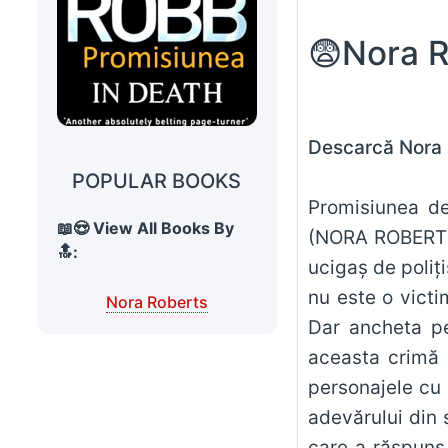
Descarcă
Nora
POPULAR BOOKS
Promisiunea de Nora Robe
📖😍 View All Books By
(NORA ROBERTS) 
🔝:
ucigaș de polițiști. Cînd Amarylis Coltraine, polițist cu experiență, este ucisă cu propria
nu este o victi
Nora Roberts
Dar ancheta pe
aceasta crimă și propri
personajele cu 
adevărului din 
care a răspuns 