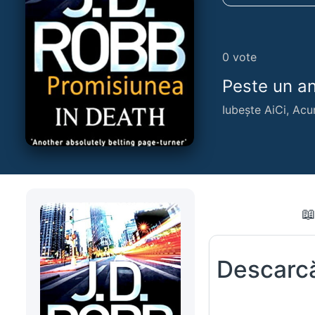
0
vote
Peste un an,
Iubește AiCi, Acu
Descarcă