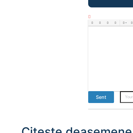
Bold
Italic
Underline
Strikethrough
Align
Ord
Sent
Citește deasemene