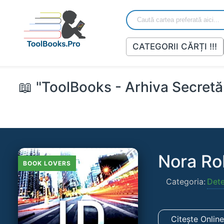
CATEGORII CĂRȚI !!!
📖 "ToolBooks - Arhiva Secretă 
Nora Ro
BOOK LOVERS
Categoria:
Dete
Citește Onlin