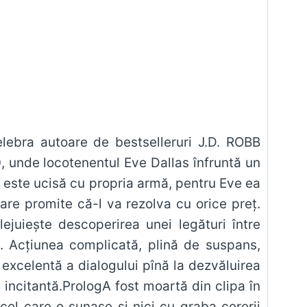
, unde locotenentul Eve Dallas înfruntă un
are promite că-l va rezolva cu orice preț.
ejuiește descoperirea unei legături între
ns,
 excelentă a dialogului pînă la dezvăluirea
 incitantă.PrologA fost moartă din clipa în
cel care o sunase și nici cu graba cererii