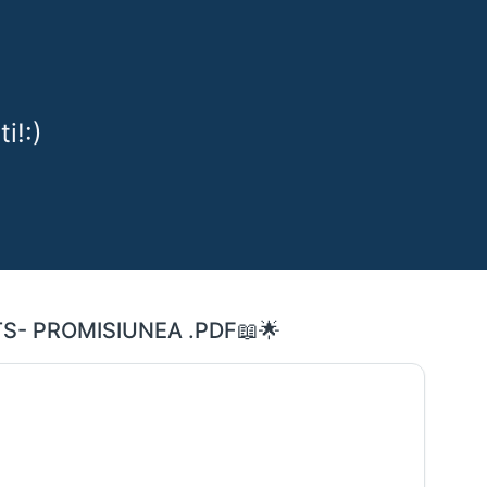
i!:)
📖CARTI PDF🎊 ONLINE GRATIS:🌸 NORA ROBERTS- PROMISIUNEA .PDF📖🌟