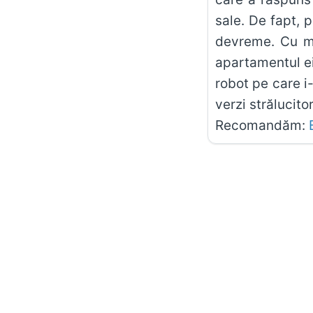
sale. De fapt, 
devreme. Cu mi
apartamentul ei
robot pe care i
verzi strălucit
Recomandăm: