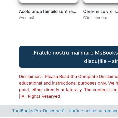
Acolo unde femeile sunt regi – Christie Watson .PDF
Aventură
Cărți Interzise
„Fratele nostru mai mare MsBooks.C
discuțiile – s
Disclaimer: ( Please Read the Complete Disclaimer
educational and instructional purposes only. We h
point, either directly or laterally. The content i
| All Rights Reserved
ToolBooks.Pro-Descoperă – librărie online cu romane, c