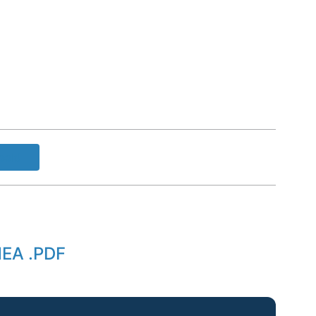
ook!
CITEȘTE ȘI DESCARCĂ NORA ROBERTS- PROMISIUNEA .PDF