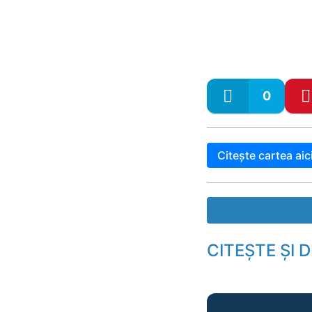
0
Citește cartea aic
Descarcă cartea