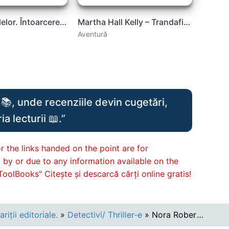
Stăpînul inelelor. Întoarcerea regelui. Vol. 3 J.R.R. Tolkien .pdf
Martha Hall Kelly – Trandafirii Pierduți .PDF
Aventură
📚, unde recenziile devin cugetări,
a lecturii 📖.”
r the links handed on the point are for
d by or due to any information available on the
ToolBooks" Citește și descarcă cărți online gratis!
iții editoriale.
»
Detectivi/ Thriller-e
» Nora Roberts- Promisiunea .PDF