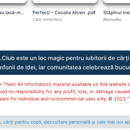
Cere-mi ce vrei sau lasă-mă-n pace! – Megan Maxwell carte .PDF
Perfecți – Cecelia Ahren .pdf
Cărți romantice
Bestseller
lub este un loc magic pentru iubitorii de cărți 
imfonii de idei, iar comunitatea celebrează bucuri
 Then) All information/ material available on this website o
old no responsibility for any profit, loss, or damage cause
s meant for individual and noncommercial uses only. © 2023 "
ărți pentru copii, dezvoltare personală și cele mai noi apar