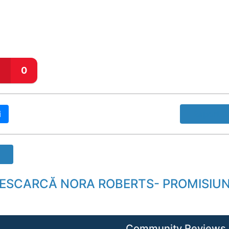
0
i
Raport B
Community Reviews