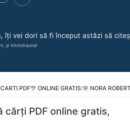
 îți vei dori să fi început astăzi să citeșt
m, și Intotdrauna!
 cărți PDF online gratis,