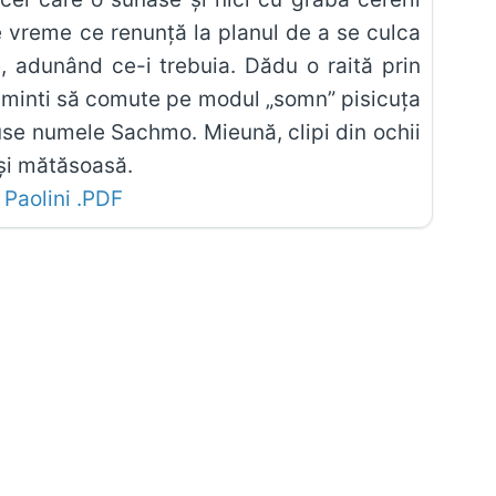
e vreme ce renunță la planul de a se culca
, adunând ce-i trebuia. Dădu o raită prin
 aminti să comute pe modul „somn” pisicuța
duse numele Sachmo. Mieună, clipi din ochii
 și mătăsoasă.
 Paolini .PDF