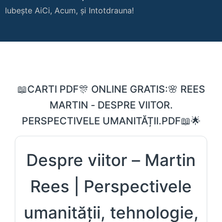
Iubește AiCi, Acum, și Intotdrauna!
📖CARTI PDF🎊 ONLINE GRATIS:🌸 REES
MARTIN - DESPRE VIITOR.
PERSPECTIVELE UMANITĂȚII.PDF📖🌟
Despre viitor – Martin
Rees | Perspectivele
umanității, tehnologie,