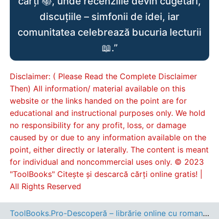
cărți 📚, unde recenziile devin cugetări,
discuțiile – simfonii de idei, iar
comunitatea celebrează bucuria lecturii
📖.”
Disclaimer: ( Please Read the Complete Disclaimer
Then) All information/ material available on this
website or the links handed on the point are for
educational and instructional purposes only. We hold
no responsibility for any profit, loss, or damage
caused by or due to any information available on the
point, either directly or laterally. The content is meant
for individual and noncommercial uses only. © 2023
"ToolBooks" Citește și descarcă cărți online gratis! |
All Rights Reserved
ToolBooks.Pro-Descoperă – librărie online cu romane, cărți pentru copii, dezvoltare personală și cele mai noi apariții editoriale.