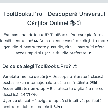
ToolBooks.Pro - Descoperă Universul
Cărților Online! 📚 🌐
Ești pasionat de lectură?
ToolBooks.Pro este platforma
ideală pentru tine! 🥳 Cu o colecție vastă de cărți din toate
genurile și pentru toate gusturile, site-ul nostru îți oferă
acces rapid și ușor la titlurile preferate. 🌟
De ce să alegi ToolBooks.Pro? 🤔
Varietate imensă de cărți
– Descoperă literatură clasică,
bestseller-uri internaționale și cărți rar întâlnite. 🌍📖
Accesibilitate non-stop
– Biblioteca ta digitală e mereu
deschisă, 24/7! 🕒✨
Ușor de utilizat
– Navigare rapidă și intuitivă, perfectă
pentru toți iubitorii de cărți. 💻📲