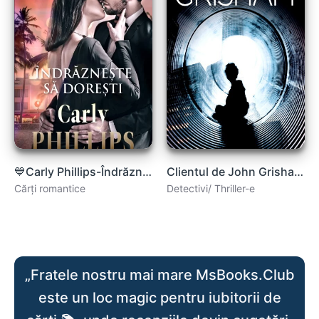
💙Carly Phillips-Îndrăzneşte să doreşti .pdf
Clientul de John Grisham .PDF
Cărți romantice
Detectivi/ Thriller-e
„Fratele nostru mai mare MsBooks.Club
este un loc magic pentru iubitorii de