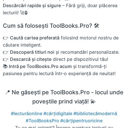
Descărcări rapide și sigure
– Fără griji, doar plăcerea
lecturii! 🚀🔒
Cum să folosești ToolBooks.Pro? 🛠️
👉
Caută cartea preferată
folosind motorul nostru de
căutare inteligent.
👉
Descoperă titluri noi
și recomandări personalizate.
👉
Descarcă și citește
direct pe dispozitivul tău!
📚 Intră pe ToolBooks.Pro acum
și transformă-ți
pasiunea pentru lectură într-o experiență de neuitat!
📍 Ne găsești pe ToolBooks.Pro - locul unde
poveștile prind viață! 💫
#lecturăonline
#cărțidigitale
#bibliotecămodernă
#ToolBooksPro
#cărțipentruoricine
Tu ce mai aștepți? Începe aventura lecturii cu