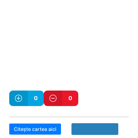
0
0
Citește cartea aici
Raport Book!