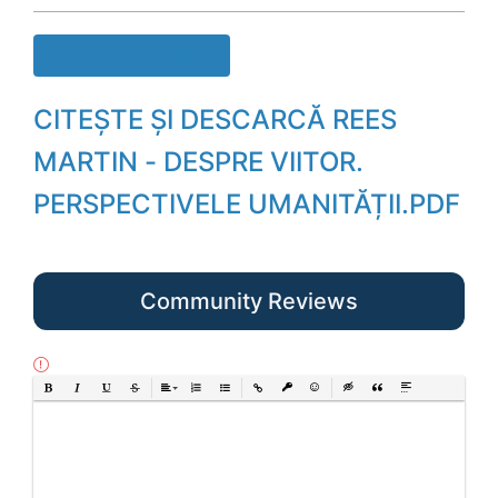
Descarcă cartea
CITEȘTE ȘI DESCARCĂ REES
MARTIN - DESPRE VIITOR.
PERSPECTIVELE UMANITĂȚII.PDF
Community Reviews
Bold
Italic
Underline
Strikethrough
Align
Ordered List
Unordered List
Insert Link
Insert protected link
Emoticons
Insert hidden text
Insert Quote
Insert spoiler