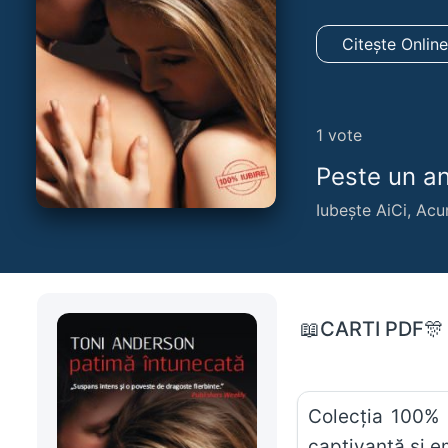
Citește Onlin
1
vote
Peste un an,
Iubește AiCi, Acu
📖CARTI PDF🎊
Colecţia 100% 
captivantă şi e