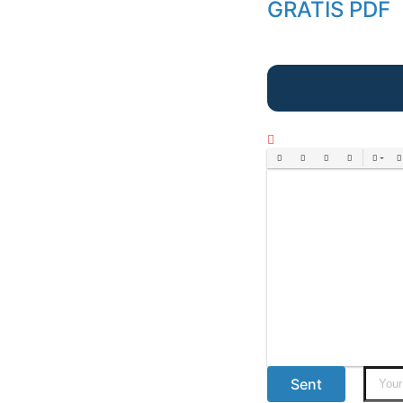
GRATIS PDF
Bold
Italic
Underline
Strikethrough
Align
Ord
Sent