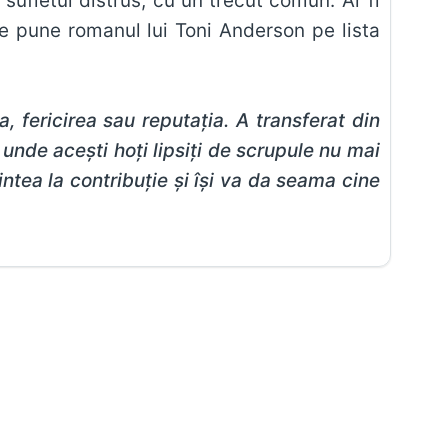
 sufletul distrus, cu un trecut comun. Ar fi
a ce pune romanul lui Toni Anderson pe lista
 fericirea sau reputaţia. A transferat din
 unde aceşti hoţi lipsiţi de scrupule nu mai
ntea la contribuţie şi îşi va da seama cine