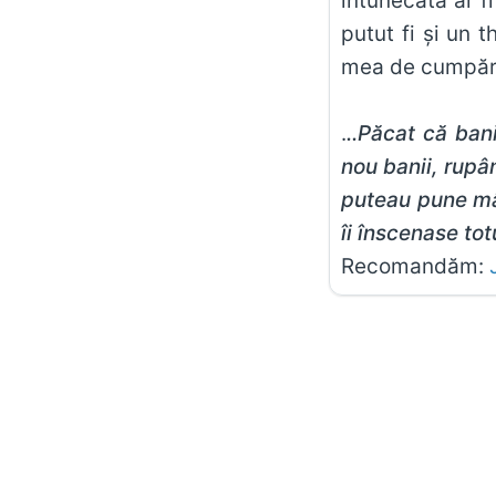
întunecată ar f
putut fi şi un t
mea de cumpărăt
.
..Păcat că ban
nou banii, rupâ
puteau pune mân
îi înscenase to
Recomandăm: