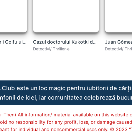
Ioan Dan - Stăpânii Golfului .PDF
Cazul doctorului Kukoţki de Ludmila Ulitkaia .PDF
Detectivi/ Thriller-e
Detectivi/ Thri
lub este un loc magic pentru iubitorii de cărți 
imfonii de idei, iar comunitatea celebrează bucuri
 Then) All information/ material available on this website o
old no responsibility for any profit, loss, or damage cause
s meant for individual and noncommercial uses only. © 2023 "