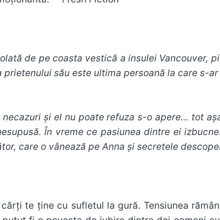
izolată de pe coasta vestică a insulei Vancouver, p
ca prietenului său este ultima persoană la care s-ar
 necazuri şi el nu poate refuza s-o apere… tot aş
esupusă. În vreme ce pasiunea dintre ei izbucneşt
tor, care o vânează pe Anna şi secretele descoper
 cărţi te ţine cu sufletul la gură. Tensiunea ră