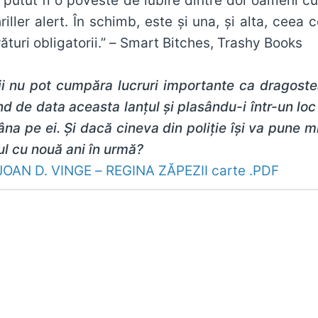
i putut fi o poveste de iubire dintre doi oameni cu
hriller alert. În schimb, este şi una, şi alta, cee
uri obligatorii.” – Smart Bitches, Trashy Books
ii nu pot cumpăra lucruri importante ca dragostea,
nd de data aceasta lanţul şi plasându-i într-un loc
a pe ei. Şi dacă cineva din poliţie îşi va pune mi
tul cu nouă ani în urmă?
JOAN D. VINGE – REGINA ZĂPEZII carte .PDF