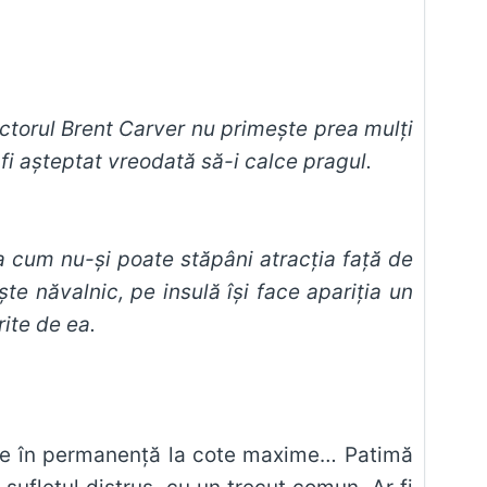
ictorul Brent Carver nu primeşte prea mulţi
 fi aşteptat vreodată să-i calce pragul.
a cum nu-şi poate stăpâni atracţia faţă de
e năvalnic, pe insulă îşi face apariţia un
ite de ea.
mâne în permanenţă la cote maxime… Patimă