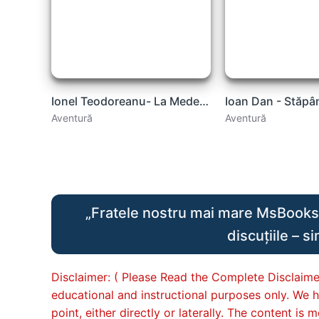
Ionel Teodoreanu- La Medeleni .PDF
Aventură
Aventură
„Fratele nostru mai mare MsBooks.C
discuțiile – s
Disclaimer: ( Please Read the Complete Disclaimer
educational and instructional purposes only. We h
point, either directly or laterally. The content i