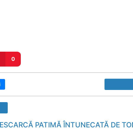
0
i
Raport B
 DESCARCĂ PATIMĂ ÎNTUNECATĂ DE T