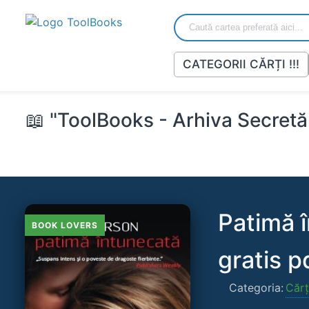
CATEGORII CĂRȚI !!!
📖 "ToolBooks - Arhiva Secretă 
Patimă 
BOOK LOVERS
gratis p
Categoria:
Cărț