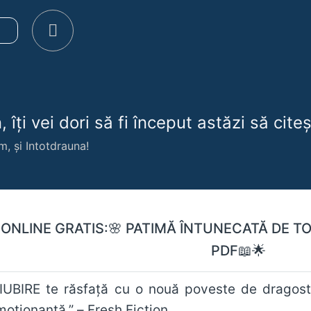
e
 îți vei dori să fi început astăzi să citeșt
m, și Intotdrauna!
 ONLINE GRATIS:🌸 PATIMĂ ÎNTUNECATĂ DE 
PDF📖🌟
IUBIRE te răsfaţă cu o nouă poveste de dragost
moţionantă.” – Fresh Fiction