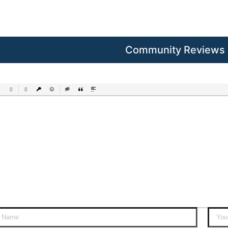
Community Reviews
ered List
Unordered List
Insert Link
Insert protected link
Emoticons
Insert hidden text
Insert Quote
Insert spoiler