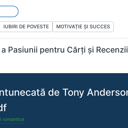
IUBIRI DE POVESTE
MOTIVAȚIE ȘI SUCCES
a Pasiunii pentru Cărți și Recenzi
întunecată de Tony Anderson
df
i romantice