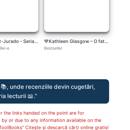
Juan Gómez-Jurado - Seria Reina Roja Vol. 3 - Regele Alb
💙Kathleen Glasgow – O fată din bucăți .pdf
ller-e
Bestseller
📚, unde recenziile devin cugetări,
a lecturii 📖.”
r the links handed on the point are for
d by or due to any information available on the
ToolBooks" Citește și descarcă cărți online gratis!