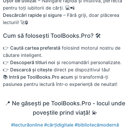
Ușor de utilizat
– Navigare rapidă și intuitivă, perfectă
pentru toți iubitorii de cărți. 💻📲
Descărcări rapide și sigure
– Fără griji, doar plăcerea
lecturii! 🚀🔒
Cum să folosești ToolBooks.Pro? 🛠️
👉
Caută cartea preferată
folosind motorul nostru de
căutare inteligent.
👉
Descoperă titluri noi
și recomandări personalizate.
👉
Descarcă și citește
direct pe dispozitivul tău!
📚 Intră pe ToolBooks.Pro acum
și transformă-ți
pasiunea pentru lectură într-o experiență de neuitat!
📍 Ne găsești pe ToolBooks.Pro - locul unde
poveștile prind viață! 💫
#lecturăonline
#cărțidigitale
#bibliotecămodernă