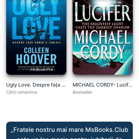
Ugly Love. Despre fața urâtă a iubirii de Colleen Hoover format electronic
MICHAEL CORDY- Lucifer .PDF
Cărți romantice
Bestseller
„Fratele nostru mai mare MsBooks.Club