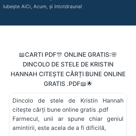
Iubește AiCi, Acum, și Intotdrauna!
📖CARTI PDF🎊 ONLINE GRATIS:🌸
DINCOLO DE STELE DE KRISTIN
HANNAH CITEȘTE CĂRȚI BUNE ONLINE
GRATIS .PDF📖🌟
Dincolo de stele de Kristin Hannah
citește cărți bune online gratis .pdf
Farmecul, unii ar spune chiar geniul
amintirii, este acela de a fi dificilă,