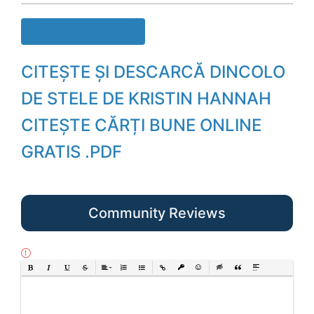
Descarcă cartea
CITEȘTE ȘI DESCARCĂ DINCOLO
DE STELE DE KRISTIN HANNAH
CITEȘTE CĂRȚI BUNE ONLINE
GRATIS .PDF
Community Reviews
Bold
Italic
Underline
Strikethrough
Align
Ordered List
Unordered List
Insert Link
Insert protected link
Emoticons
Insert hidden text
Insert Quote
Insert spoiler