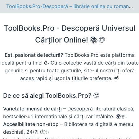
ToolBooks.Pro-Descoperă – librărie online cu romane, cărți pentru copii, dezvoltare personală și cele mai noi apariții editoriale.
ToolBooks.Pro - Descoperă Universul
Cărților Online! 📚 🌐
Ești pasionat de lectură?
ToolBooks.Pro este platforma
ideală pentru tine! 🥳 Cu o colecție vastă de cărți din toate
genurile și pentru toate gusturile, site-ul nostru îți oferă
acces rapid și ușor la titlurile preferate. 🌟
De ce să alegi ToolBooks.Pro? 🤔
Varietate imensă de cărți
– Descoperă literatură clasică,
bestseller-uri internaționale și cărți rar întâlnite. 🌍📖
Accesibilitate non-stop
– Biblioteca ta digitală e mereu
deschisă, 24/7! 🕒✨