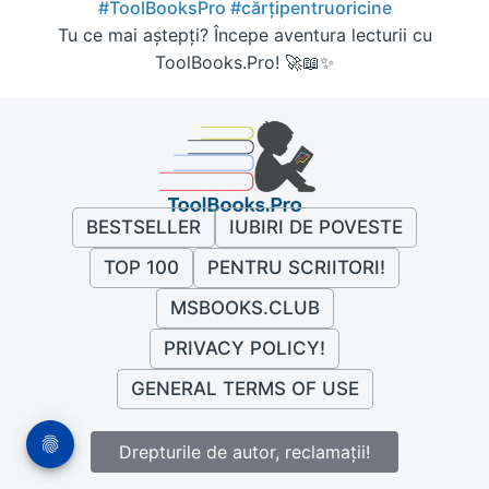
#ToolBooksPro
#cărțipentruoricine
Tu ce mai aștepți? Începe aventura lecturii cu
ToolBooks.Pro! 🚀📖✨
BESTSELLER
IUBIRI DE POVESTE
TOP 100
PENTRU SCRIITORI!
MSBOOKS.CLUB
PRIVACY POLICY!
GENERAL TERMS OF USE
Drepturile de autor, reclamații!