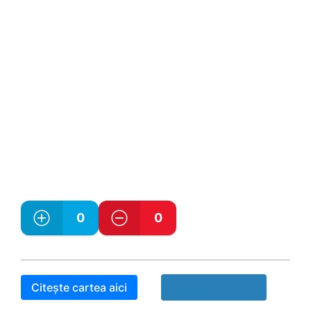
0
0
Citește cartea aici
Raport Book!