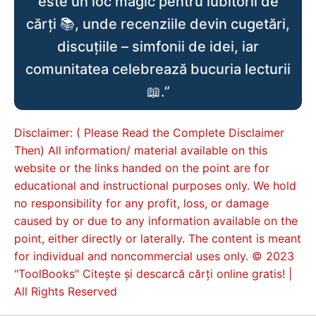
este un loc magic pentru iubitorii de
cărți 📚, unde recenziile devin cugetări,
discuțiile – simfonii de idei, iar
comunitatea celebrează bucuria lecturii
📖.”
Disclaimer: ( Please Read the Complete Disclaimer
Then) All information/ material available on this
website or the links handed on the point are for
educational and instructional purposes only. We hold
no responsibility for any profit, loss, or damage
caused by or due to any information available on the
point, either directly or laterally. The content is meant
for individual and noncommercial uses only. © 2023
"ToolBooks" Citește și descarcă cărți online gratis! |
All Rights Reserved