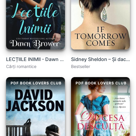
LECȚIILE INIMII - Dawn Brower
Sidney Sheldon – Şi dacă mâine va venii carte .PDF
Cărți romantice
Bestseller
PDF BOOK LOVERS CLUB
PDF BOOK LOVERS CLUB