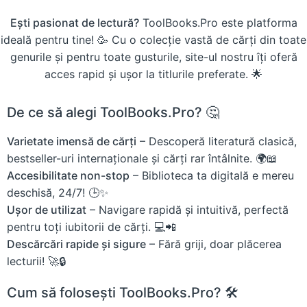
Ești pasionat de lectură?
ToolBooks.Pro este platforma
ideală pentru tine! 🥳 Cu o colecție vastă de cărți din toate
genurile și pentru toate gusturile, site-ul nostru îți oferă
acces rapid și ușor la titlurile preferate. 🌟
De ce să alegi ToolBooks.Pro? 🤔
Varietate imensă de cărți
– Descoperă literatură clasică,
bestseller-uri internaționale și cărți rar întâlnite. 🌍📖
Accesibilitate non-stop
– Biblioteca ta digitală e mereu
deschisă, 24/7! 🕒✨
Ușor de utilizat
– Navigare rapidă și intuitivă, perfectă
pentru toți iubitorii de cărți. 💻📲
Descărcări rapide și sigure
– Fără griji, doar plăcerea
lecturii! 🚀🔒
Cum să folosești ToolBooks.Pro? 🛠️