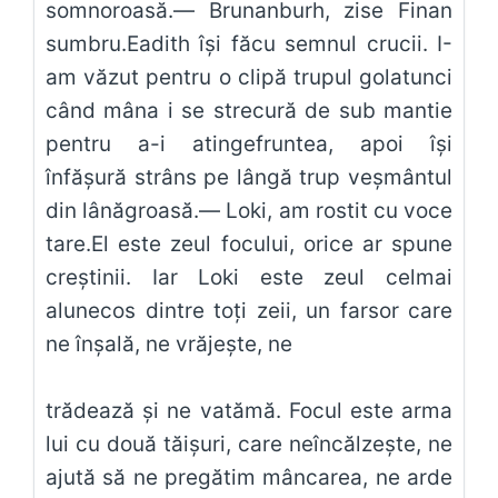
somnoroasă.— Brunanburh, zise Finan
sumbru.Eadith îşi făcu semnul crucii. I-
am văzut pentru o clipă trupul golatunci
când mâna i se strecură de sub mantie
pentru a-i atingefruntea, apoi îşi
înfăşură strâns pe lângă trup veşmântul
din lânăgroasă.— Loki, am rostit cu voce
tare.El este zeul focului, orice ar spune
creştinii. Iar Loki este zeul celmai
alunecos dintre toţi zeii, un farsor care
ne înşală, ne vrăjeşte, ne
trădează şi ne vatămă. Focul este arma
lui cu două tăişuri, care neîncălzeşte, ne
ajută să ne pregătim mâncarea, ne arde