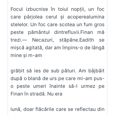
Focul izbucnise în toiul nopţii, un foc
care pârjolea cerul şi acoperealumina
stelelor. Un foc care scotea un fum gros
peste pământul dintrefluvii.Finan mă
trezi.— Necazuri, stăpâne.Eadith se
mişcă agitată, dar am împins-o de lângă
mine şi m-am
grăbit să ies de sub pături. Am bâjbâit
după o blană de urs pe care mi-am pus-
o peste umeri înainte să-l urmez pe
Finan în stradă. Nu era
lună, doar flăcările care se reflectau din