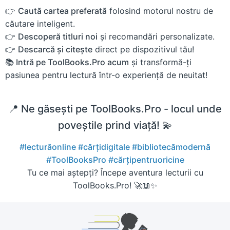
👉
Caută cartea preferată
folosind motorul nostru de
căutare inteligent.
👉
Descoperă titluri noi
și recomandări personalizate.
👉
Descarcă și citește
direct pe dispozitivul tău!
📚 Intră pe ToolBooks.Pro acum
și transformă-ți
pasiunea pentru lectură într-o experiență de neuitat!
📍 Ne găsești pe ToolBooks.Pro - locul unde
poveștile prind viață! 💫
#lecturăonline
#cărțidigitale
#bibliotecămodernă
#ToolBooksPro
#cărțipentruoricine
Tu ce mai aștepți? Începe aventura lecturii cu
ToolBooks.Pro! 🚀📖✨