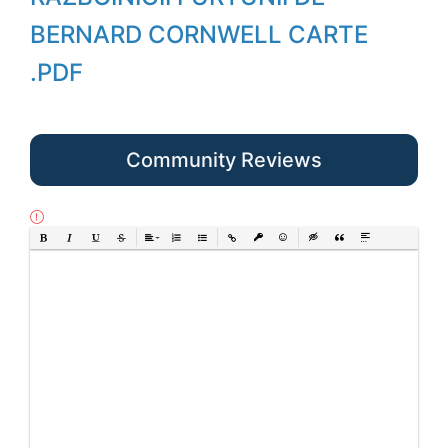
BERNARD CORNWELL CARTE
.PDF
Community Reviews
Bold
Italic
Underline
Strikethrough
Align
Ordered List
Unordered List
Insert Link
Insert protected link
Emoticons
Insert hidden text
Insert Quote
Insert spoiler