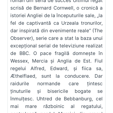
roman din seria de succes Ultimul regat
scrisă de Bernard Cornwell, o cronică a
istoriei Angliei de la începuturile sale, „la
fel de captivantă ca Urzeala tronurilor,
dar inspirată din evenimente reale“ (The
Observer), serie care a stat la baza unui
excepţional serial de televiziune realizat
de BBC. O pace fragilă domneşte în
Wessex, Mercia şi Anglia de Est. Fiul
regelui Alfred, Edward, şi fiica sa,
Æthelflaed, sunt la conducere. Dar
raidurile normande care ţintesc
ţinuturile şi bisericile bogate se
înmulţesc. Uhtred de Bebbanburg, cel
mai mare războinic al regatului,