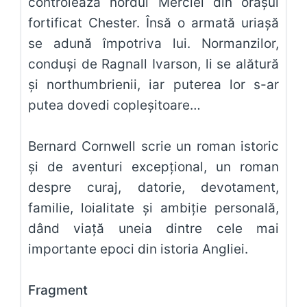
controlează nordul Merciei din oraşul
fortificat Chester. Însă o armată uriaşă
se adună împotriva lui. Normanzilor,
conduşi de Ragnall Ivarson, li se alătură
şi northumbrienii, iar puterea lor s-ar
putea dovedi copleşitoare…
Bernard Cornwell scrie un roman istoric
şi de aventuri excepţional, un roman
despre curaj, datorie, devotament,
familie, loialitate şi ambiţie personală,
dând viaţă uneia dintre cele mai
importante epoci din istoria Angliei.
Fragment