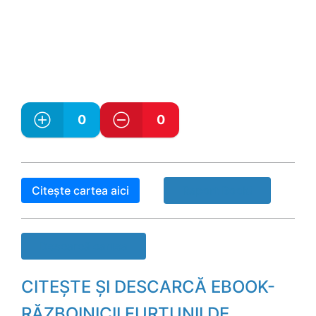
0
0
Citește cartea aici
Raport Book!
Descarcă cartea
CITEȘTE ȘI DESCARCĂ EBOOK-
RĂZBOINICII FURTUNII DE