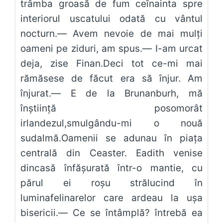
trâmba groasă de fum ceînainta spre
interiorul uscatului odată cu vântul
nocturn.— Avem nevoie de mai mulţi
oameni pe ziduri, am spus.— I-am urcat
deja, zise Finan.Deci tot ce-mi mai
rămăsese de făcut era să înjur. Am
înjurat.— E de la Brunanburh, mă
înştiinţă posomorât
irlandezul,smulgându-mi o nouă
sudalmă.Oamenii se adunau în piaţa
centrală din Ceaster. Eadith venise
dincasă înfăşurată într-o mantie, cu
părul ei roşu strălucind în
luminafelinarelor care ardeau la uşa
bisericii.— Ce se întâmplă? întrebă ea