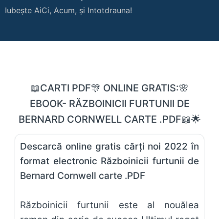
Iubește AiCi, Acum, și Intotdrauna!
📖CARTI PDF🎊 ONLINE GRATIS:🌸
EBOOK- RĂZBOINICII FURTUNII DE
BERNARD CORNWELL CARTE .PDF📖🌟
Descarcă online gratis cărți noi 2022 în
format electronic Războinicii furtunii de
Bernard Cornwell carte .PDF
Războinicii furtunii este al nouălea