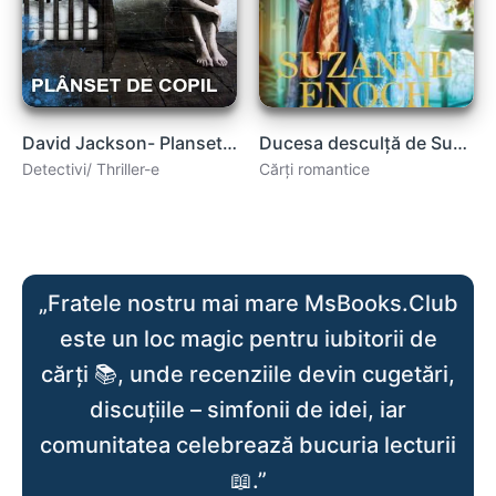
David Jackson- Planset de copil .PDF
Ducesa desculță de Suzanne Enoch citește cărți romantice .pdf
Detectivi/ Thriller-e
Cărți romantice
„Fratele nostru mai mare MsBooks.Club
este un loc magic pentru iubitorii de
cărți 📚, unde recenziile devin cugetări,
discuțiile – simfonii de idei, iar
comunitatea celebrează bucuria lecturii
📖.”