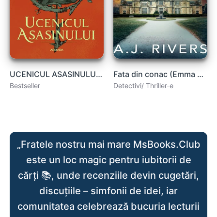
UCENICUL ASASINULUI de Robin Hobb vol.2 carte .PDF
Fata din conac (Emma Griffin® FBI Mystery Book 3)- A.J. Rivers
Bestseller
Detectivi/ Thriller-e
„Fratele nostru mai mare MsBooks.Club
este un loc magic pentru iubitorii de
cărți 📚, unde recenziile devin cugetări,
discuțiile – simfonii de idei, iar
comunitatea celebrează bucuria lecturii