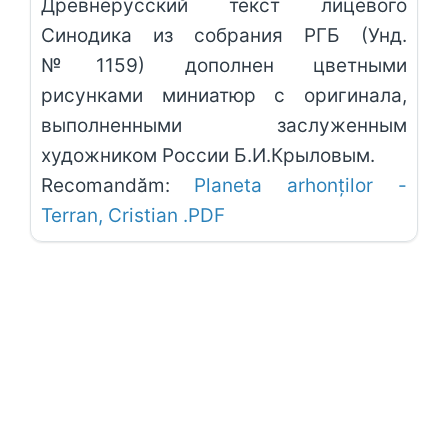
Древнерусский текст лицевого
Синодика из собрания РГБ (Унд.
№1159) дополнен цветными
рисунками миниатюр с оригинала,
выполненными заслуженным
художником России Б.И.Крыловым.
Recomandăm:
Planeta arhonților -
Terran, Cristian .PDF