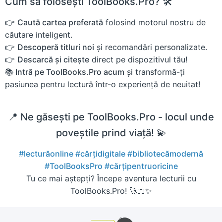
Cum să folosești ToolBooks.Pro? 🛠️
👉
Caută cartea preferată
folosind motorul nostru de
căutare inteligent.
👉
Descoperă titluri noi
și recomandări personalizate.
👉
Descarcă și citește
direct pe dispozitivul tău!
📚 Intră pe ToolBooks.Pro acum
și transformă-ți
pasiunea pentru lectură într-o experiență de neuitat!
📍 Ne găsești pe ToolBooks.Pro - locul unde
poveștile prind viață! 💫
#lecturăonline
#cărțidigitale
#bibliotecămodernă
#ToolBooksPro
#cărțipentruoricine
Tu ce mai aștepți? Începe aventura lecturii cu
ToolBooks.Pro! 🚀📖✨