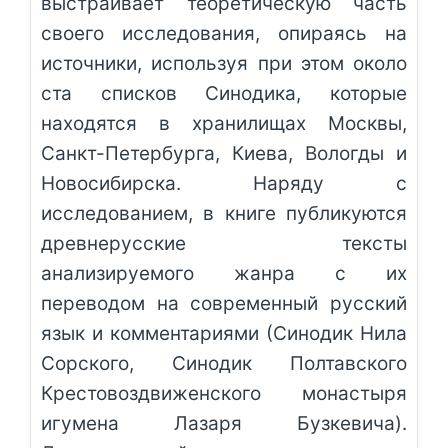
выстраивает теоретическую часть
своего исследования, опираясь на
источники, используя при этом около
ста списков Синодика, которые
находятся в хранилищах Москвы,
Санкт-Петербурга, Киева, Вологды и
Новосибирска. Наряду с
исследованием, в книге публикуются
древнерусские тексты
анализируемого жанра с их
переводом на современный русский
язык и комментариями (Синодик Нила
Сорского, Синодик Полтавского
Крестовоздвиженского монастыря
игумена Лазаря Бузкевича).