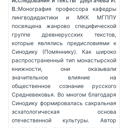
исследования и тексты” Дергачева И.
В.:
Монография профессора кафедры
лингводидактики и МКК МГППУ
посвящена жанрово специфической
группе древнерусских текстов,
которые являлись предисловиями к
Синодику (Помяннику). Как широко
распространенный тип монастырской
книжности, они оказывали
значительное влияние на
общественное сознание русского
Средневековья. Во многом благодаря
Синодику формировалась сакральная
эсхатологическая основа
отечественной культуры. Автор