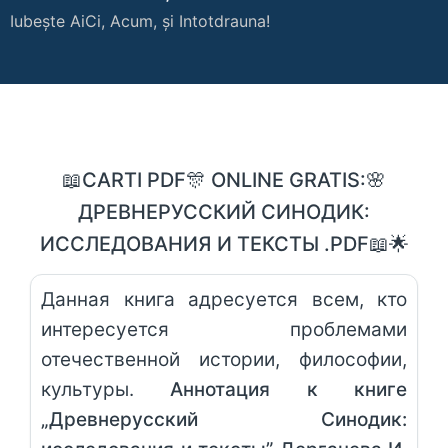
Iubește AiCi, Acum, și Intotdrauna!
📖CARTI PDF🎊 ONLINE GRATIS:🌸
ДРЕВНЕРУССКИЙ СИНОДИК:
ИССЛЕДОВАНИЯ И ТЕКСТЫ .PDF📖🌟
Данная книга адресуется всем, кто
интересуется проблемами
отечественной истории, философии,
культуры.
Аннотация к книге
„Древнерусский Синодик: