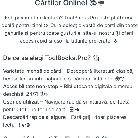
Cărților Online! 📚 🌐
Ești pasionat de lectură?
ToolBooks.Pro este platforma
ideală pentru tine! 🥳 Cu o colecție vastă de cărți din toate
genurile și pentru toate gusturile, site-ul nostru îți oferă
acces rapid și ușor la titlurile preferate. 🌟
De ce să alegi ToolBooks.Pro? 🤔
Varietate imensă de cărți
– Descoperă literatură clasică,
bestseller-uri internaționale și cărți rar întâlnite. 🌍📖
Accesibilitate non-stop
– Biblioteca ta digitală e mereu
deschisă, 24/7! 🕒✨
Ușor de utilizat
– Navigare rapidă și intuitivă, perfectă
pentru toți iubitorii de cărți. 💻📲
Descărcări rapide și sigure
– Fără griji, doar plăcerea
lecturii! 🚀🔒