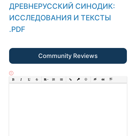
ДРЕВНЕРУССКИЙ СИНОДИК:
ИССЛЕДОВАНИЯ И ТЕКСТЫ
.PDF
Community Reviews
Bold
Italic
Underline
Strikethrough
Align
Ordered List
Unordered List
Insert Link
Insert protected link
Emoticons
Insert hidden text
Insert Quote
Insert spoiler